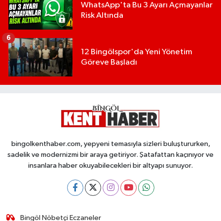
WhatsApp'ta Bu 3 Ayarı Açmayanlar
Risk Altında
6
12 Bingölspor'da Yeni Yönetim
Göreve Başladı
bingolkenthaber.com, yepyeni temasıyla sizleri buluştururken,
sadelik ve modernizmi bir araya getiriyor. Şatafattan kaçınıyor ve
insanlara haber okuyabilecekleri bir altyapı sunuyor.
Bingöl Nöbetçi Eczaneler