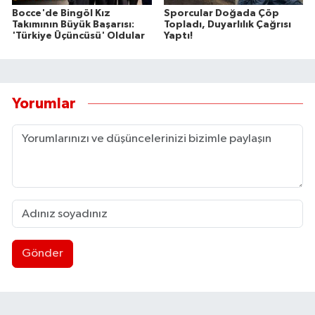
Bocce'de Bingöl Kız
Sporcular Doğada Çöp
Takımının Büyük Başarısı:
Topladı, Duyarlılık Çağrısı
'Türkiye Üçüncüsü' Oldular
Yaptı!
Yorumlar
Gönder