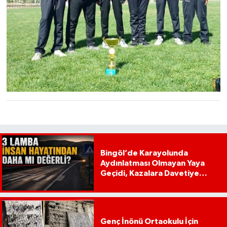
Bingöl’de Karayolunda
Aydınlatması Olmayan Yaya
Geçidi, Kazalara Davetiye
Çıkarıyor!
Genç İnönü Ortaokulu İçin