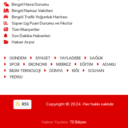
Bingöl Hava Durumu
Bingöl Namaz Vakitleri
Bingöl Trafik Yoğunluk Haritası
Süper Lig Puan Durumu ve Fikstür
Tüm Manşetler
Son Dakika Haberleri
Haber Arşivi
GÜNDEM
SİYASET
YAYLADERE
SAĞLIK
SPOR
EKONOMİ
MERKEZ
EĞİTİM
ADAKLI
BİLİM-TEKNOLOJİ
DÜNYA
KİĞI
SOLHAN
YEDİSU
RSS
Copyright © 2024. Her hakkı saklıdır.
Haber Yazılımı:
TE Bilişim