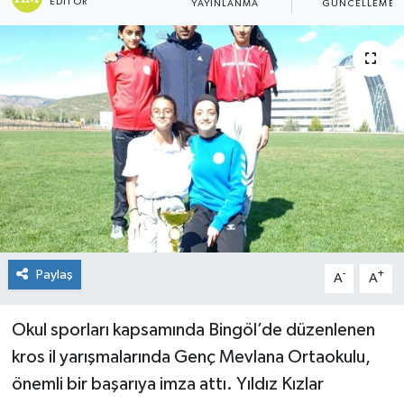
EDITÖR
YAYINLANMA
GÜNCELLEME
KİĞI
MERKEZ
RESMİ İLANLAR
SAĞLIK
SİYASET
SOLHAN
Paylaş
-
+
A
A
SPOR
Okul sporları kapsamında Bingöl’de düzenlenen
YAYLADERE
kros il yarışmalarında Genç Mevlana Ortaokulu,
önemli bir başarıya imza attı. Yıldız Kızlar
YEDİSU