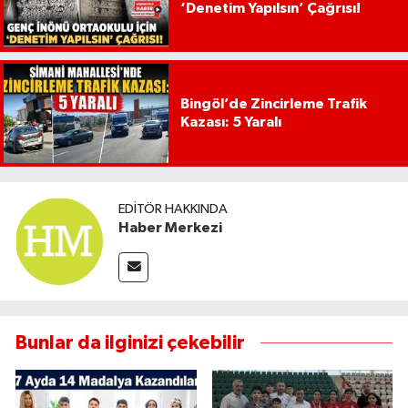
‘Denetim Yapılsın’ Çağrısı!
Bingöl’de Zincirleme Trafik
Kazası: 5 Yaralı
EDITÖR HAKKINDA
Haber Merkezi
Bunlar da ilginizi çekebilir