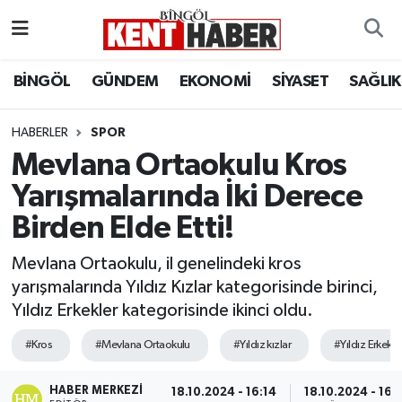
ADAKLI
Bingöl Nöbetçi Eczaneler
BİNGÖL
GÜNDEM
EKONOMİ
SİYASET
SAĞLIK
BİLİM-TEKNOLOJİ
Bingöl Hava Durumu
HABERLER
SPOR
Mevlana Ortaokulu Kros
DÜNYA
Bingöl Namaz Vakitleri
Yarışmalarında İki Derece
EĞİTİM
Bingöl Trafik Yoğunluk Haritası
Birden Elde Etti!
EKONOMİ
Süper Lig Puan Durumu ve Fikstür
Mevlana Ortaokulu, il genelindeki kros
yarışmalarında Yıldız Kızlar kategorisinde birinci,
GENÇ
Tüm Manşetler
Yıldız Erkekler kategorisinde ikinci oldu.
GÜNDEM
Son Dakika Haberleri
#Kros
#Mevlana Ortaokulu
#Yıldız kızlar
#Yıldız Erkekle
KARLIOVA
Haber Arşivi
HABER MERKEZI
18.10.2024 - 16:14
18.10.2024 - 16: