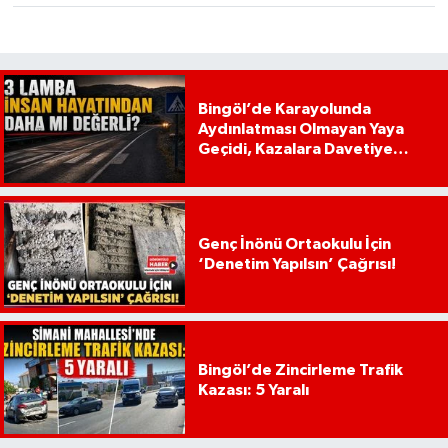
Bingöl’de Karayolunda
Aydınlatması Olmayan Yaya
Geçidi, Kazalara Davetiye
Çıkarıyor!
Genç İnönü Ortaokulu İçin
‘Denetim Yapılsın’ Çağrısı!
Bingöl’de Zincirleme Trafik
Kazası: 5 Yaralı