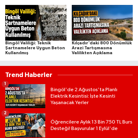
Bingöl Valiliği: Teknik
Kılçadır'daki 800 Dönümlük
Şartnamelere Uygun Beton
Arazi Tartışmasına
Kullanılmış
Valilikten Açıklama
Trend Haberler
1
Bingöl'de 2 Ağustos'ta Planlı
Elektrik Kesintisi: İşte Kesinti
Yaşanacak Yerler
2
Öğrencilere Aylık 13 Bin 750 TL Burs
Desteği! Başvurular 1 Eylül'de