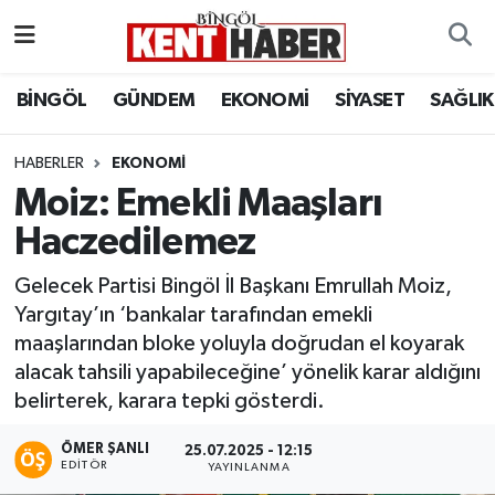
ADAKLI
Bingöl Nöbetçi Eczaneler
BİNGÖL
GÜNDEM
EKONOMİ
SİYASET
SAĞLIK
BİLİM-TEKNOLOJİ
Bingöl Hava Durumu
HABERLER
EKONOMI
Moiz: Emekli Maaşları
DÜNYA
Bingöl Namaz Vakitleri
Haczedilemez
EĞİTİM
Bingöl Trafik Yoğunluk Haritası
Gelecek Partisi Bingöl İl Başkanı Emrullah Moiz,
EKONOMİ
Süper Lig Puan Durumu ve Fikstür
Yargıtay’ın ‘bankalar tarafından emekli
maaşlarından bloke yoluyla doğrudan el koyarak
GENÇ
Tüm Manşetler
alacak tahsili yapabileceğine’ yönelik karar aldığını
belirterek, karara tepki gösterdi.
GÜNDEM
Son Dakika Haberleri
ÖMER ŞANLI
25.07.2025 - 12:15
EDITÖR
YAYINLANMA
KARLIOVA
Haber Arşivi