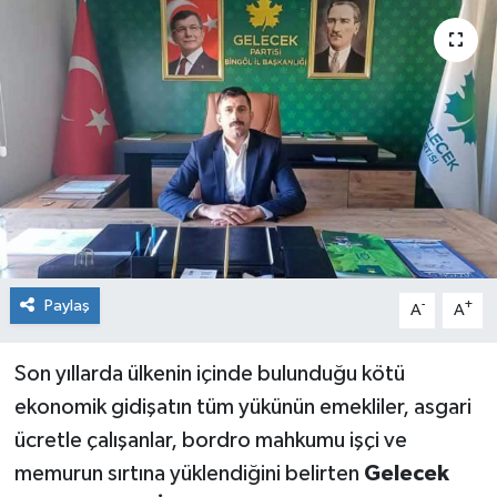
KİĞI
MERKEZ
RESMİ İLANLAR
SAĞLIK
SİYASET
Paylaş
-
+
A
A
SOLHAN
Son yıllarda ülkenin içinde bulunduğu kötü
SPOR
ekonomik gidişatın tüm yükünün emekliler, asgari
YAYLADERE
ücretle çalışanlar, bordro mahkumu işçi ve
memurun sırtına yüklendiğini belirten
Gelecek
YEDİSU