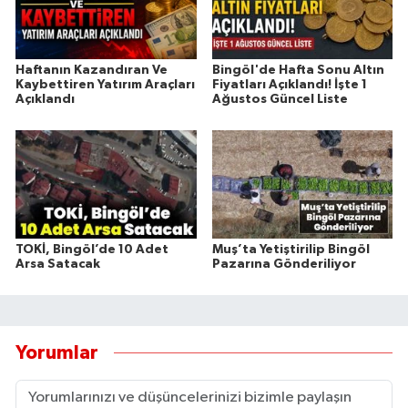
Haftanın Kazandıran Ve
Bingöl'de Hafta Sonu Altın
Kaybettiren Yatırım Araçları
Fiyatları Açıklandı! İşte 1
Açıklandı
Ağustos Güncel Liste
TOKİ, Bingöl’de 10 Adet
Muş’ta Yetiştirilip Bingöl
Arsa Satacak
Pazarına Gönderiliyor
Yorumlar