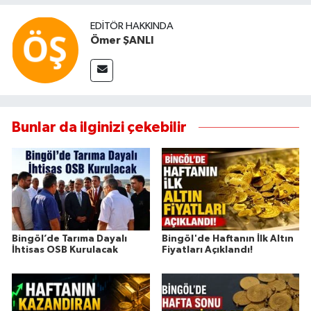
EDITÖR HAKKINDA
Ömer ŞANLI
Bunlar da ilginizi çekebilir
Bingöl’de Tarıma Dayalı
Bingöl'de Haftanın İlk Altın
İhtisas OSB Kurulacak
Fiyatları Açıklandı!