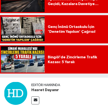
Geçidi, Kazalara Davetiye
Çıkarıyor!
Genç İnönü Ortaokulu İçin
‘Denetim Yapılsın’ Çağrısı!
Bingöl’de Zincirleme Trafik
Kazası: 5 Yaralı
EDITÖR HAKKINDA
Hasret Dayanır