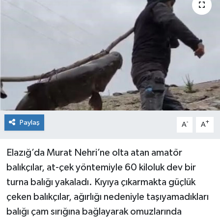
KİĞI
MERKEZ
RESMİ İLANLAR
SAĞLIK
SİYASET
Paylaş
-
+
A
A
SOLHAN
Elazığ’da Murat Nehri’ne olta atan amatör
balıkçılar, at-çek yöntemiyle 60 kiloluk dev bir
SPOR
turna balığı yakaladı. Kıyıya çıkarmakta güçlük
YAYLADERE
çeken balıkçılar, ağırlığı nedeniyle taşıyamadıkları
balığı çam sırığına bağlayarak omuzlarında
YEDİSU