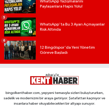
WhatsApp Yazışmalarını
Paylaşanlara Hapis Yolu!
5
WhatsApp'ta Bu 3 Ayarı Açmayanlar
Risk Altında
6
12 Bingölspor'da Yeni Yönetim
Göreve Başladı
bingolkenthaber.com, yepyeni temasıyla sizleri buluştururken,
sadelik ve modernizmi bir araya getiriyor. Şatafattan kaçınıyor ve
insanlara haber okuyabilecekleri bir altyapı sunuyor.