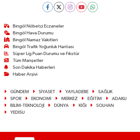
Bingöl Nöbetçi Eczaneler
Bingöl Hava Durumu
Bingöl Namaz Vakitleri
Bingöl Trafik Yoğunluk Haritası
Süper Lig Puan Durumu ve Fikstür
Tüm Manşetler
Son Dakika Haberleri
Haber Arşivi
GÜNDEM
SİYASET
YAYLADERE
SAĞLIK
SPOR
EKONOMİ
MERKEZ
EĞİTİM
ADAKLI
BİLİM-TEKNOLOJİ
DÜNYA
KİĞI
SOLHAN
YEDİSU