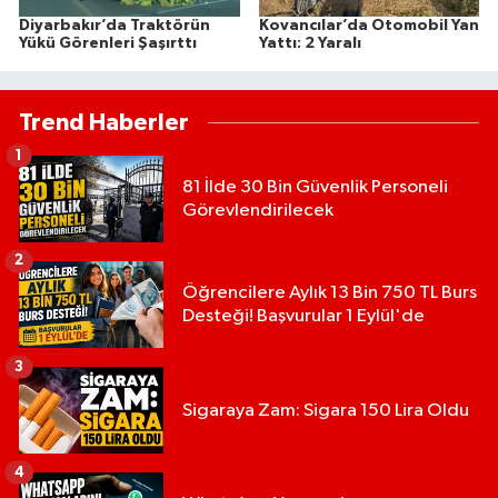
Diyarbakır’da Traktörün
Kovancılar’da Otomobil Yan
Yükü Görenleri Şaşırttı
Yattı: 2 Yaralı
Trend Haberler
1
81 İlde 30 Bin Güvenlik Personeli
Görevlendirilecek
2
Öğrencilere Aylık 13 Bin 750 TL Burs
Desteği! Başvurular 1 Eylül'de
3
Sigaraya Zam: Sigara 150 Lira Oldu
4