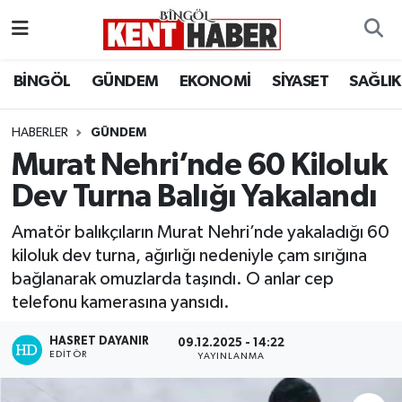
ADAKLI
Bingöl Nöbetçi Eczaneler
BİNGÖL
GÜNDEM
EKONOMİ
SİYASET
SAĞLIK
BİLİM-TEKNOLOJİ
Bingöl Hava Durumu
HABERLER
GÜNDEM
Murat Nehri’nde 60 Kiloluk
DÜNYA
Bingöl Namaz Vakitleri
Dev Turna Balığı Yakalandı
EĞİTİM
Bingöl Trafik Yoğunluk Haritası
Amatör balıkçıların Murat Nehri’nde yakaladığı 60
EKONOMİ
Süper Lig Puan Durumu ve Fikstür
kiloluk dev turna, ağırlığı nedeniyle çam sırığına
bağlanarak omuzlarda taşındı. O anlar cep
GENÇ
Tüm Manşetler
telefonu kamerasına yansıdı.
GÜNDEM
Son Dakika Haberleri
HASRET DAYANIR
09.12.2025 - 14:22
EDITÖR
YAYINLANMA
KARLIOVA
Haber Arşivi