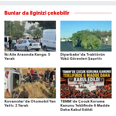
Bunlar da ilginizi çekebilir
İki Aile Arasında Kavga: 5
Diyarbakır’da Traktörün
Yaralı
Yükü Görenleri Şaşırttı
Kovancılar’da Otomobil Yan
TBMM'de Çocuk Koruma
Yattı: 2 Yaralı
Kanunu Teklifinde 6 Madde
Daha Kabul Edildi