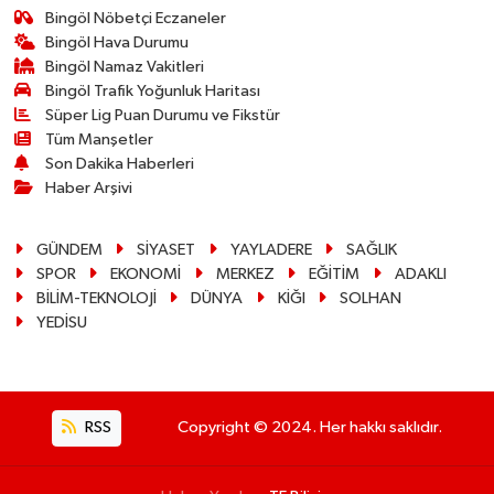
Bingöl Nöbetçi Eczaneler
Bingöl Hava Durumu
Bingöl Namaz Vakitleri
Bingöl Trafik Yoğunluk Haritası
Süper Lig Puan Durumu ve Fikstür
Tüm Manşetler
Son Dakika Haberleri
Haber Arşivi
GÜNDEM
SİYASET
YAYLADERE
SAĞLIK
SPOR
EKONOMİ
MERKEZ
EĞİTİM
ADAKLI
BİLİM-TEKNOLOJİ
DÜNYA
KİĞI
SOLHAN
YEDİSU
RSS
Copyright © 2024. Her hakkı saklıdır.