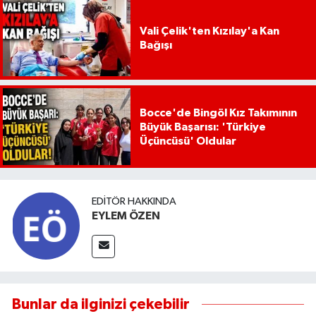
Vali Çelik'ten Kızılay'a Kan
Bağışı
Bocce'de Bingöl Kız Takımının
Büyük Başarısı: 'Türkiye
Üçüncüsü' Oldular
EDITÖR HAKKINDA
EYLEM ÖZEN
Bunlar da ilginizi çekebilir