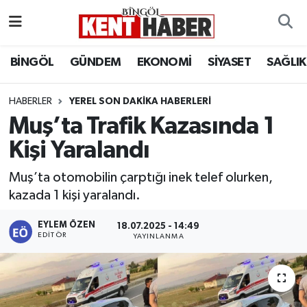
ADAKLI
Bingöl Nöbetçi Eczaneler
BİNGÖL
GÜNDEM
EKONOMİ
SİYASET
SAĞLIK
BİLİM-TEKNOLOJİ
Bingöl Hava Durumu
HABERLER
YEREL SON DAKIKA HABERLERI
Muş’ta Trafik Kazasında 1
DÜNYA
Bingöl Namaz Vakitleri
Kişi Yaralandı
EĞİTİM
Bingöl Trafik Yoğunluk Haritası
Muş’ta otomobilin çarptığı inek telef olurken,
EKONOMİ
Süper Lig Puan Durumu ve Fikstür
kazada 1 kişi yaralandı.
EYLEM ÖZEN
GENÇ
Tüm Manşetler
18.07.2025 - 14:49
EDITÖR
YAYINLANMA
GÜNDEM
Son Dakika Haberleri
KARLIOVA
Haber Arşivi