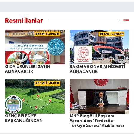
Resmi İlanlar
RESMİ İLANDIR
RESMİ İLANDIR
GIDA ÜRÜNLERİ SATIN
BAKIM VE ONARIM HİZMETİ
ALINACAKTIR
ALINACAKTIR
RESMİ İLANDIR
GENÇ BELEDİYE
MHP Bingöl İl Başkanı
BAŞKANLIĞINDAN
Varan'dan 'Terörsüz
Türkiye Süreci' Açıklaması