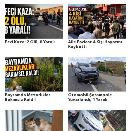
Feci Kaza: 2 Ölü, 8 Yaralı
Aile Faciası: 4 Kişi Hayatını
Kaybetti
Bayramda Mezarlıklar
Otomobil Şarampole
Bakımsız Kaldı!
Yuvarlandı, 4 Yaralı