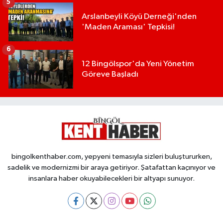
5
Arslanbeyli Köyü Derneği'nden
'Maden Araması' Tepkisi!
6
12 Bingölspor'da Yeni Yönetim
Göreve Başladı
bingolkenthaber.com, yepyeni temasıyla sizleri buluştururken,
sadelik ve modernizmi bir araya getiriyor. Şatafattan kaçınıyor ve
insanlara haber okuyabilecekleri bir altyapı sunuyor.