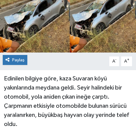
KİĞI
MERKEZ
RESMİ İLANLAR
SAĞLIK
Paylaş
-
+
A
A
SİYASET
Edinilen bilgiye göre, kaza Suvaran köyü
yakınlarında meydana geldi. Seyir halindeki bir
SOLHAN
otomobil, yola aniden çıkan ineğe çarptı.
SPOR
Çarpmanın etkisiyle otomobilde bulunan sürücü
yaralanırken, büyükbaş hayvan olay yerinde telef
YAYLADERE
oldu.
YEDİSU