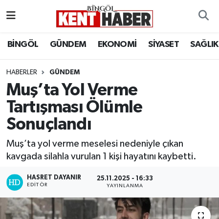
ADAKLI
Bingöl Nöbetçi Eczaneler
BİNGÖL
GÜNDEM
EKONOMİ
SİYASET
SAĞLIK
BİLİM-TEKNOLOJİ
Bingöl Hava Durumu
HABERLER
GÜNDEM
Muş’ta Yol Verme
DÜNYA
Bingöl Namaz Vakitleri
Tartışması Ölümle
EĞİTİM
Bingöl Trafik Yoğunluk Haritası
Sonuçlandı
EKONOMİ
Süper Lig Puan Durumu ve Fikstür
Muş’ta yol verme meselesi nedeniyle çıkan
kavgada silahla vurulan 1 kişi hayatını kaybetti.
GENÇ
Tüm Manşetler
HASRET DAYANIR
25.11.2025 - 16:33
EDITÖR
GÜNDEM
Son Dakika Haberleri
YAYINLANMA
KARLIOVA
Haber Arşivi