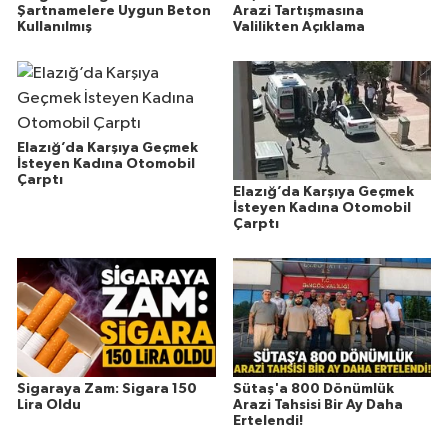
Şartnamelere Uygun Beton
Arazi Tartışmasına
Kullanılmış
Valilikten Açıklama
Elazığ’da Karşıya Geçmek
İsteyen Kadına Otomobil
Çarptı
Elazığ’da Karşıya Geçmek
İsteyen Kadına Otomobil
Çarptı
Sigaraya Zam: Sigara 150
Sütaş'a 800 Dönümlük
Lira Oldu
Arazi Tahsisi Bir Ay Daha
Ertelendi!