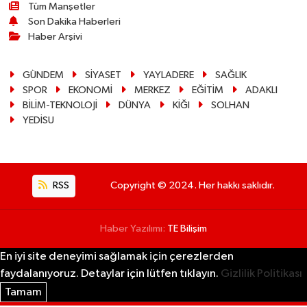
Tüm Manşetler
Son Dakika Haberleri
Haber Arşivi
GÜNDEM
SİYASET
YAYLADERE
SAĞLIK
SPOR
EKONOMİ
MERKEZ
EĞİTİM
ADAKLI
BİLİM-TEKNOLOJİ
DÜNYA
KİĞI
SOLHAN
YEDİSU
RSS
Copyright © 2024. Her hakkı saklıdır.
Haber Yazılımı:
TE Bilişim
En iyi site deneyimi sağlamak için çerezlerden
faydalanıyoruz. Detaylar için lütfen tıklayın.
Gizlilik Politikası
Tamam