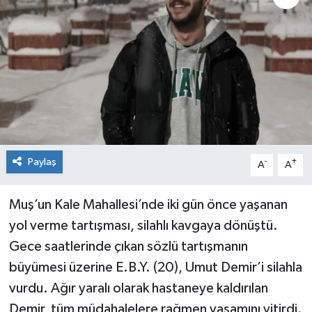
KİĞI
MERKEZ
RESMİ İLANLAR
SAĞLIK
Paylaş
-
+
A
A
SİYASET
SOLHAN
Muş’un Kale Mahallesi’nde iki gün önce yaşanan
yol verme tartışması, silahlı kavgaya dönüştü.
SPOR
Gece saatlerinde çıkan sözlü tartışmanın
büyümesi üzerine E.B.Y. (20), Umut Demir’i silahla
YAYLADERE
vurdu. Ağır yaralı olarak hastaneye kaldırılan
Demir, tüm müdahalelere rağmen yaşamını yitirdi.
YEDİSU