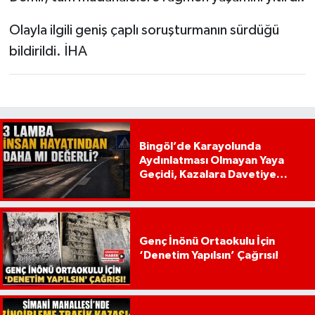
Olayla ilgili geniş çaplı soruşturmanın sürdüğü
bildirildi. İHA
Bingöl’de Karayolunda
Aydınlatması Olmayan Yaya
Geçidi, Kazalara Davetiye
Çıkarıyor!
Genç İnönü Ortaokulu İçin
‘Denetim Yapılsın’ Çağrısı!