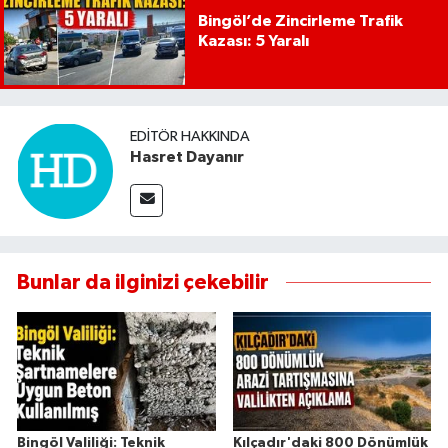
Bingöl’de Zincirleme Trafik
Kazası: 5 Yaralı
EDITÖR HAKKINDA
Hasret Dayanır
Bunlar da ilginizi çekebilir
Bingöl Valiliği: Teknik
Kılçadır'daki 800 Dönümlük