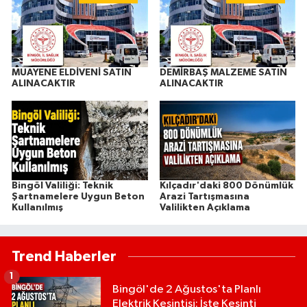
MUAYENE ELDİVENİ SATIN
DEMİRBAŞ MALZEME SATIN
ALINACAKTIR
ALINACAKTIR
Bingöl Valiliği: Teknik
Kılçadır'daki 800 Dönümlük
Şartnamelere Uygun Beton
Arazi Tartışmasına
Kullanılmış
Valilikten Açıklama
Trend Haberler
1
Bingöl'de 2 Ağustos'ta Planlı
Elektrik Kesintisi: İşte Kesinti