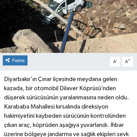
KİĞI
MERKEZ
RESMİ İLANLAR
SAĞLIK
Paylaş
-
+
A
A
SİYASET
Diyarbakır’ın Çınar ilçesinde meydana gelen
kazada, bir otomobil Dilaver Köprüsü’nden
SOLHAN
düşerek sürücüsünün yaralanmasına neden oldu.
SPOR
Karababa Mahallesi kırsalında direksiyon
hakimiyetini kaybeden sürücünün kontrolünden
YAYLADERE
çıkan araç, köprüden aşağıya yuvarlandı. İhbar
üzerine bölgeye jandarma ve sağlık ekipleri sevk
YEDİSU