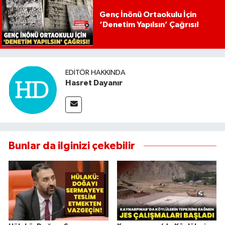
Genç İnönü Ortaokulu İçin
‘Denetim Yapılsın’ Çağrısı!
EDITÖR HAKKINDA
Hasret Dayanır
Bunlar da ilginizi çekebilir