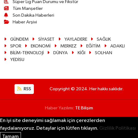
Süper Lig Puan Durumu ve Fikstür
Tüm Manşetler
Son Dakika Haberleri
Haber Arşivi
GÜNDEM
SİYASET
YAYLADERE
SAĞLIK
SPOR
EKONOMİ
MERKEZ
EĞİTİM
ADAKLI
BİLİM-TEKNOLOJİ
DÜNYA
KİĞI
SOLHAN
YEDİSU
RSS
Copyright © 2024. Her hakkı saklıdır.
Haber Yazılımı:
TE Bilişim
En iyi site deneyimi sağlamak için çerezlerden
faydalanıyoruz. Detaylar için lütfen tıklayın.
Gizlilik Politikası
Tamam