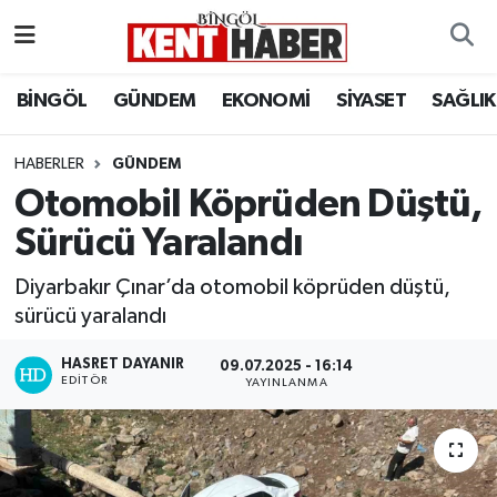
ADAKLI
Bingöl Nöbetçi Eczaneler
BİNGÖL
GÜNDEM
EKONOMİ
SİYASET
SAĞLIK
BİLİM-TEKNOLOJİ
Bingöl Hava Durumu
HABERLER
GÜNDEM
Otomobil Köprüden Düştü,
DÜNYA
Bingöl Namaz Vakitleri
Sürücü Yaralandı
EĞİTİM
Bingöl Trafik Yoğunluk Haritası
Diyarbakır Çınar’da otomobil köprüden düştü,
EKONOMİ
Süper Lig Puan Durumu ve Fikstür
sürücü yaralandı
HASRET DAYANIR
GENÇ
Tüm Manşetler
09.07.2025 - 16:14
EDITÖR
YAYINLANMA
GÜNDEM
Son Dakika Haberleri
KARLIOVA
Haber Arşivi