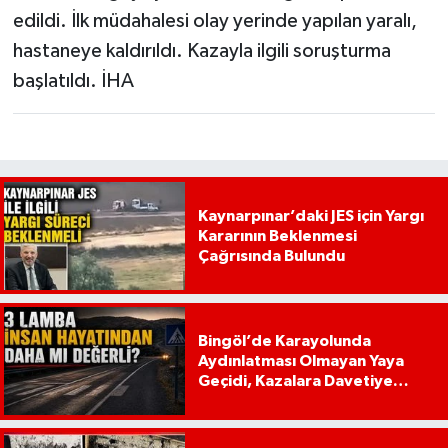
edildi. İlk müdahalesi olay yerinde yapılan yaralı,
hastaneye kaldırıldı. Kazayla ilgili soruşturma
başlatıldı. İHA
Kaynarpınar’daki JES için Yargı
Kararının Beklenmesi
Çağrısında Bulundu
Bingöl’de Karayolunda
Aydınlatması Olmayan Yaya
Geçidi, Kazalara Davetiye
Çıkarıyor!