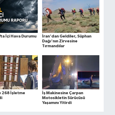
fta İçi Hava Durumu
İran'dan Geldiler, Süphan
Dağı'nın Zirvesine
Tırmandılar
e 268 İşletme
İş Makinesine Çarpan
di
Motosikletin Sürücüsü
Yaşamını Yitirdi