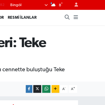
°
.82
Bingöl
8
.02
OR
RESMİ İLANLAR
.19
.18
ri: Teke
.19
%0
klı cennette buluştuğu Teke
-
+
A
A