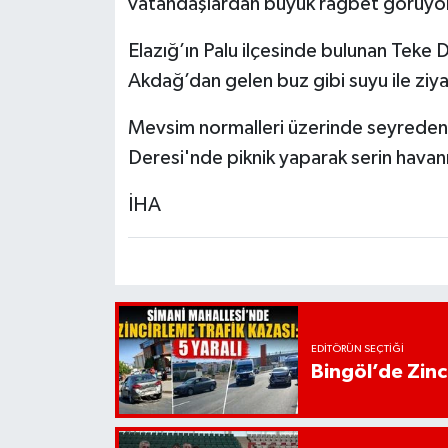
vatandaşlardan büyük rağbet görüyo
Elazığ’ın Palu ilçesinde bulunan Teke D
Akdağ’dan gelen buz gibi suyu ile ziya
Mevsim normalleri üzerinde seyreden 
Deresi'nde piknik yaparak serin havanın
İHA
EDITÖRÜN SEÇTIĞI
Bingöl’de Zinci