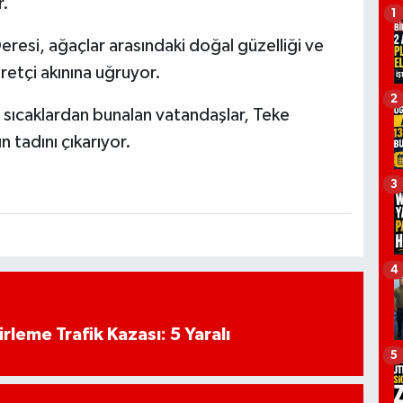
r.
1
eresi, ağaçlar arasındaki doğal güzelliği ve
retçi akınına uğruyor.
2
sıcaklardan bunalan vatandaşlar, Teke
 tadını çıkarıyor.
3
4
rleme Trafik Kazası: 5 Yaralı
5