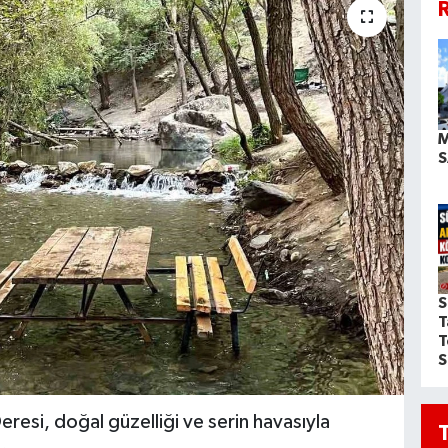
R
M
S
S
T
T
S
eresi, doğal güzelliği ve serin havasıyla