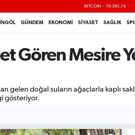
BITCOIN
79.591,74
%-1
DOLAR
45,43620
%0
İNGÖL
GÜNDEM
EKONOMİ
SİYASET
SAĞLIK
SP
EURO
53,38690
%0
STERLİN
61,60380
%0
et Gören Mesire Ye
G.ALTIN
6862,09000
%0
BİST100
14.598,00
dan gelen doğal suların ağaçlarla kaplı sa
i gösteriyor.