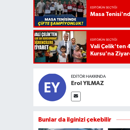
EDITÖRÜN SEÇTIĞI
Masa Tenisi'n
EDITÖRÜN SEÇTIĞI
Vali Çelik'te
Kursu'na Ziyar
EDITÖR HAKKINDA
Erol YILMAZ
Bunlar da ilginizi çekebilir