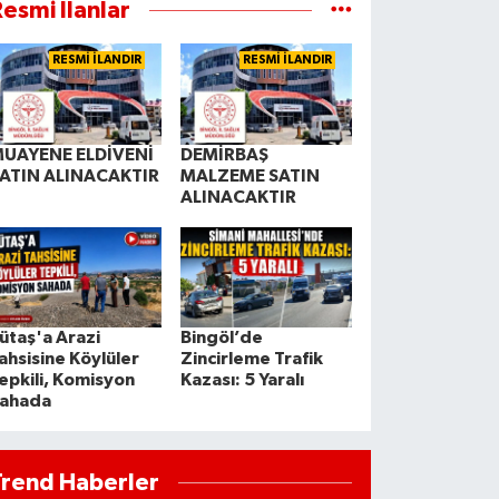
esmi İlanlar
RESMİ İLANDIR
RESMİ İLANDIR
UAYENE ELDİVENİ
DEMİRBAŞ
ATIN ALINACAKTIR
MALZEME SATIN
ALINACAKTIR
ütaş'a Arazi
Bingöl’de
ahsisine Köylüler
Zincirleme Trafik
epkili, Komisyon
Kazası: 5 Yaralı
ahada
Trend Haberler