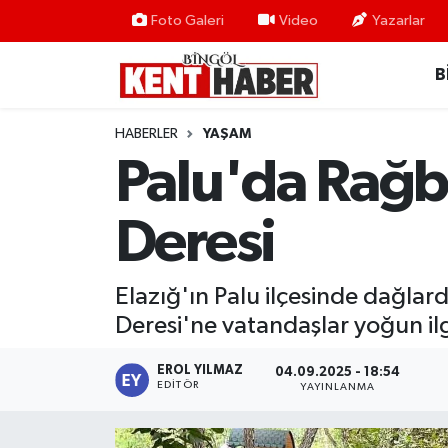
Foto Galeri
Video
Yazarlar
B
ADAKLI
Bingöl Nöbetçi Eczaneler
BİLİM-TEKNOLOJİ
Bingöl Hava Durumu
HABERLER
YAŞAM
Palu'da Rağb
DÜNYA
Bingöl Namaz Vakitleri
Deresi
EĞİTİM
Bingöl Trafik Yoğunluk Haritası
EKONOMİ
Süper Lig Puan Durumu ve Fikstür
Elazığ'ın Palu ilçesinde dağlar
Deresi'ne vatandaşlar yoğun ilg
GENÇ
Tüm Manşetler
EROL YILMAZ
04.09.2025 - 18:54
GÜNDEM
Son Dakika Haberleri
EDITÖR
YAYINLANMA
KARLIOVA
Haber Arşivi