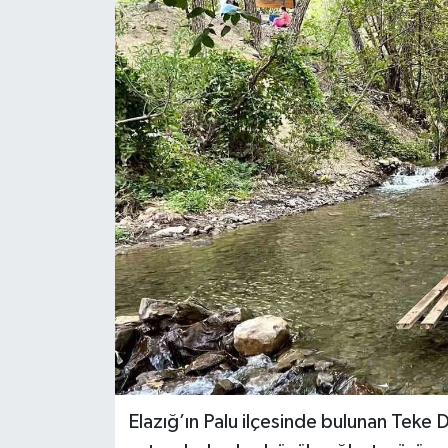
KİĞI
MERKEZ
RESMİ İLANLAR
SAĞLIK
SİYASET
SOLHAN
SPOR
YAYLADERE
Elazığ’ın Palu ilçesinde bulunan Teke D
YEDİSU