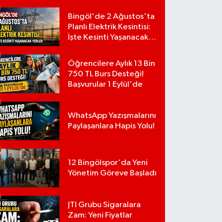
Bingöl'de 2 Ağustos'ta
Planlı Elektrik Kesintisi:
İşte Kesinti Yaşanacak
Yerler
Öğrencilere Aylık 13 Bin
750 TL Burs Desteği!
Başvurular 1 Eylül'de
WhatsApp Yazışmalarını
Paylaşanlara Hapis Yolu!
12 Bingölspor'da Yeni
Yönetim Göreve Başladı
JTI Grubu Sigaralara
Zam: Yeni Fiyatlar