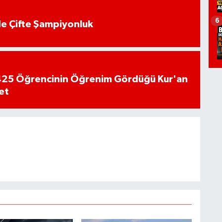
6
de Çifte Şampiyonluk
n 425 Öğrencinin Öğrenim Gördüğü Kur'an
et