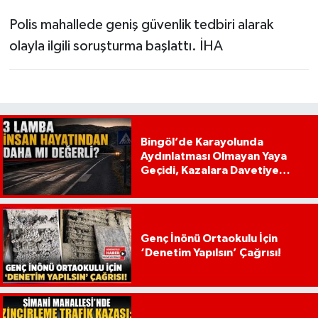
Polis mahallede geniş güvenlik tedbiri alarak
olayla ilgili soruşturma başlattı. İHA
Bingöl’de Karayolunda
Aydınlatması Olmayan Yaya
Geçidi, Kazalara Davetiye
Çıkarıyor!
Genç İnönü Ortaokulu İçin
‘Denetim Yapılsın’ Çağrısı!