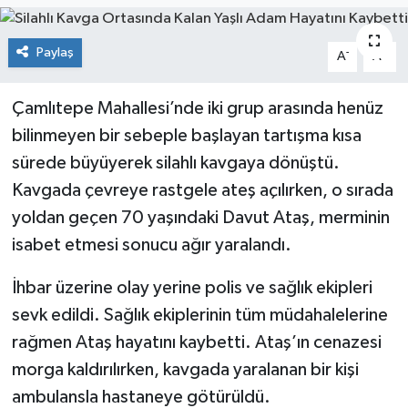
KİĞI
Paylaş
-
+
A
A
MERKEZ
Çamlıtepe Mahallesi’nde iki grup arasında henüz
RESMİ İLANLAR
bilinmeyen bir sebeple başlayan tartışma kısa
sürede büyüyerek silahlı kavgaya dönüştü.
SAĞLIK
Kavgada çevreye rastgele ateş açılırken, o sırada
yoldan geçen 70 yaşındaki Davut Ataş, merminin
SİYASET
isabet etmesi sonucu ağır yaralandı.
SOLHAN
İhbar üzerine olay yerine polis ve sağlık ekipleri
SPOR
sevk edildi. Sağlık ekiplerinin tüm müdahalelerine
rağmen Ataş hayatını kaybetti. Ataş’ın cenazesi
YAYLADERE
morga kaldırılırken, kavgada yaralanan bir kişi
ambulansla hastaneye götürüldü.
YEDİSU