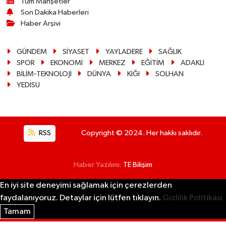
Tüm Manşetler
Son Dakika Haberleri
Haber Arşivi
GÜNDEM
SİYASET
YAYLADERE
SAĞLIK
SPOR
EKONOMİ
MERKEZ
EĞİTİM
ADAKLI
BİLİM-TEKNOLOJİ
DÜNYA
KİĞI
SOLHAN
YEDİSU
RSS
Copyright © 2024. Her hakkı saklıdır.
Haber Yazılımı:
TE Bilişim
En iyi site deneyimi sağlamak için çerezlerden
faydalanıyoruz. Detaylar için lütfen tıklayın.
Gizlilik Politikası
Tamam