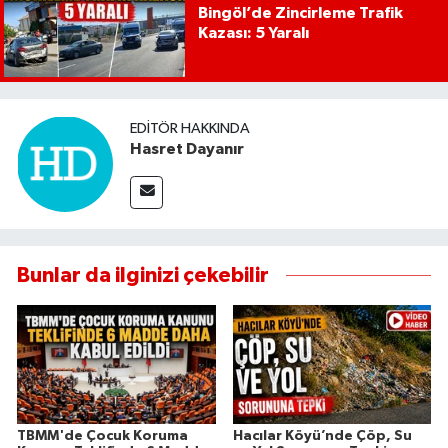
Bingöl’de Zincirleme Trafik
Kazası: 5 Yaralı
EDITÖR HAKKINDA
Hasret Dayanır
Bunlar da ilginizi çekebilir
TBMM'de Çocuk Koruma
Hacılar Köyü’nde Çöp, Su