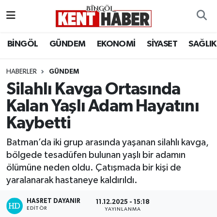
ADAKLI
Bingöl Nöbetçi Eczaneler
BİNGÖL
GÜNDEM
EKONOMİ
SİYASET
SAĞLIK
BİLİM-TEKNOLOJİ
Bingöl Hava Durumu
HABERLER
GÜNDEM
Silahlı Kavga Ortasında
DÜNYA
Bingöl Namaz Vakitleri
Kalan Yaşlı Adam Hayatını
EĞİTİM
Bingöl Trafik Yoğunluk Haritası
Kaybetti
EKONOMİ
Süper Lig Puan Durumu ve Fikstür
Batman’da iki grup arasında yaşanan silahlı kavga,
bölgede tesadüfen bulunan yaşlı bir adamın
GENÇ
Tüm Manşetler
ölümüne neden oldu. Çatışmada bir kişi de
yaralanarak hastaneye kaldırıldı.
GÜNDEM
Son Dakika Haberleri
HASRET DAYANIR
11.12.2025 - 15:18
KARLIOVA
Haber Arşivi
EDITÖR
YAYINLANMA