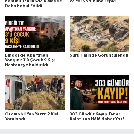
Kanunu Teklifinde 6 Madde
ve Yol Sorununa Tepki
Daha Kabul Edildi
Bingöl’de Apartman
Sürü Halinde Görüntülendi!
Yangını: 3’ü Çocuk 9 Kişi
Hastaneye Kaldırıldı
Otomobil Yan Yattı: 2 Kişi
303 Gündür Kayıp Taner
Yaralandı
Balat'tan Hâlâ Haber Yok!