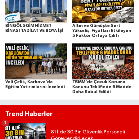
BİNGÖL SGİM HİZMET
Altın ve Gümüşte Sert
BİNASI TADİLAT VE BOYA İŞİ
Yükseliş: Fiyatları Etkileyen
5 Faktör Ortaya Çıktı
Vali Çelik, Karlıova’da
TBMM'de Çocuk Koruma
Eğitim Yatırımlarını İnceledi
Kanunu Teklifinde 6 Madde
Daha Kabul Edildi
Trend Haberler
1
81 İlde 30 Bin Güvenlik Personeli
Görevlendirilecek