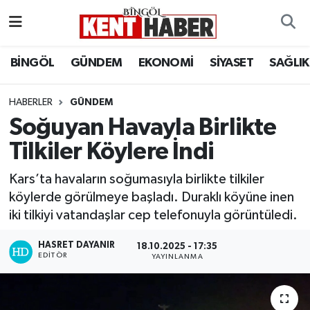
ADAKLI
Bingöl Nöbetçi Eczaneler
BİNGÖL
GÜNDEM
EKONOMİ
SİYASET
SAĞLIK
BİLİM-TEKNOLOJİ
Bingöl Hava Durumu
HABERLER
GÜNDEM
Soğuyan Havayla Birlikte
DÜNYA
Bingöl Namaz Vakitleri
Tilkiler Köylere İndi
EĞİTİM
Bingöl Trafik Yoğunluk Haritası
Kars’ta havaların soğumasıyla birlikte tilkiler
EKONOMİ
Süper Lig Puan Durumu ve Fikstür
köylerde görülmeye başladı. Duraklı köyüne inen
iki tilkiyi vatandaşlar cep telefonuyla görüntüledi.
GENÇ
Tüm Manşetler
HASRET DAYANIR
18.10.2025 - 17:35
EDITÖR
YAYINLANMA
GÜNDEM
Son Dakika Haberleri
KARLIOVA
Haber Arşivi