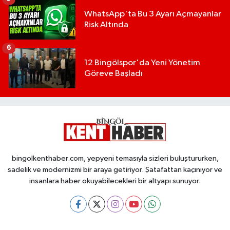
WhatsApp'ta Bu 3 Ayarı Açmayanlar
Risk Altında
6
12 Bingölspor'da Yeni Yönetim
Göreve Başladı
bingolkenthaber.com, yepyeni temasıyla sizleri buluştururken,
sadelik ve modernizmi bir araya getiriyor. Şatafattan kaçınıyor ve
insanlara haber okuyabilecekleri bir altyapı sunuyor.