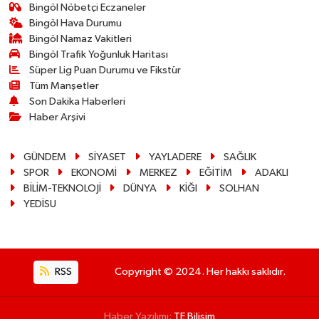
Bingöl Nöbetçi Eczaneler
Bingöl Hava Durumu
Bingöl Namaz Vakitleri
Bingöl Trafik Yoğunluk Haritası
Süper Lig Puan Durumu ve Fikstür
Tüm Manşetler
Son Dakika Haberleri
Haber Arşivi
GÜNDEM
SİYASET
YAYLADERE
SAĞLIK
SPOR
EKONOMİ
MERKEZ
EĞİTİM
ADAKLI
BİLİM-TEKNOLOJİ
DÜNYA
KİĞI
SOLHAN
YEDİSU
RSS
Copyright © 2024. Her hakkı saklıdır.
Haber Yazılımı:
TE Bilişim