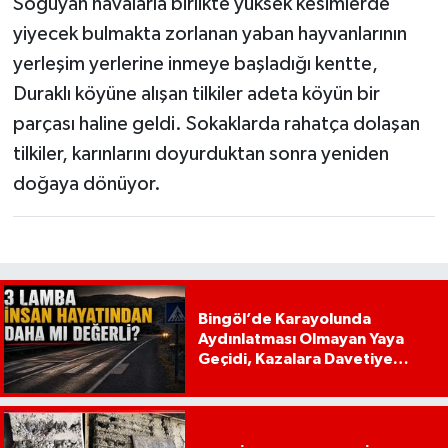
Soğuyan havalarla birlikte yüksek kesimlerde
yiyecek bulmakta zorlanan yaban hayvanlarının
yerleşim yerlerine inmeye başladığı kentte,
Duraklı köyüne alışan tilkiler adeta köyün bir
parçası haline geldi. Sokaklarda rahatça dolaşan
tilkiler, karınlarını doyurduktan sonra yeniden
doğaya dönüyor.
Bingöl’de Karayolunda
Aydınlatması Olmayan Yaya
Geçidi, Kazalara Davetiye
Çıkarıyor!