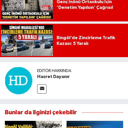
Genç İnönü Ortaokulu İçin
‘Denetim Yapılsın’ Çağrısı!
Bingöl’de Zincirleme Trafik
Kazası: 5 Yaralı
EDITÖR HAKKINDA
Hasret Dayanır
Bunlar da ilginizi çekebilir