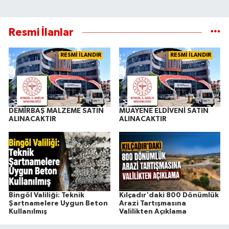
Resmi İlanlar
RESMİ İLANDIR
RESMİ İLANDIR
DEMİRBAŞ MALZEME SATIN
MUAYENE ELDİVENİ SATIN
ALINACAKTIR
ALINACAKTIR
Bingöl Valiliği: Teknik
Kılçadır'daki 800 Dönümlük
Şartnamelere Uygun Beton
Arazi Tartışmasına
Kullanılmış
Valilikten Açıklama