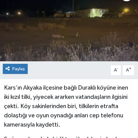
KİĞI
MERKEZ
RESMİ İLANLAR
SAĞLIK
Paylaş
-
+
A
A
SİYASET
Kars’ın Akyaka ilçesine bağlı Duraklı köyüne inen
SOLHAN
iki kızıl tilki, yiyecek ararken vatandaşların ilgisini
SPOR
çekti. Köy sakinlerinden biri, tilkilerin etrafta
dolaştığı ve oyun oynadığı anları cep telefonu
YAYLADERE
kamerasıyla kaydetti.
YEDİSU