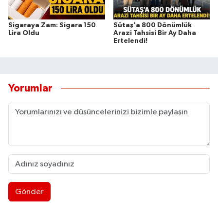
Sigaraya Zam: Sigara 150
Sütaş'a 800 Dönümlük
Lira Oldu
Arazi Tahsisi Bir Ay Daha
Ertelendi!
Yorumlar
Gönder