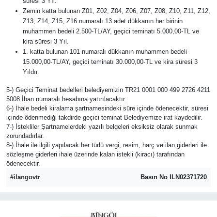
süresi 3 Yıl.
Zemin katta bulunan Z01, Z02, Z04, Z06, Z07, Z08, Z10, Z11, Z12,
Z13, Z14, Z15, Z16 numaralı 13 adet dükkanın her birinin
muhammen bedeli 2.500-TL/AY, geçici teminatı 5.000,00-TL ve
kira süresi 3 Yıl.
1. katta bulunan 101 numaralı dükkanın muhammen bedeli
15.000,00-TL/AY, geçici teminatı 30.000,00-TL ve kira süresi 3
Yıldır.
5-) Geçici Teminat bedelleri belediyemizin TR21 0001 000 499 2726 4211
5008 İban numaralı hesabına yatırılacaktır.
6-) İhale bedeli kiralama şartnamesindeki süre içinde ödenecektir, süresi
içinde ödenmediği takdirde geçici teminat Belediyemize irat kaydedilir.
7-) İstekliler Şartnamelerdeki yazılı belgeleri eksiksiz olarak sunmak
zorundadırlar.
8-) İhale ile ilgili yapılacak her türlü vergi, resim, harç ve ilan giderleri ile
sözleşme giderleri ihale üzerinde kalan istekli (kiracı) tarafından
ödenecektir.
#ilangovtr
Basın No ILN02371720