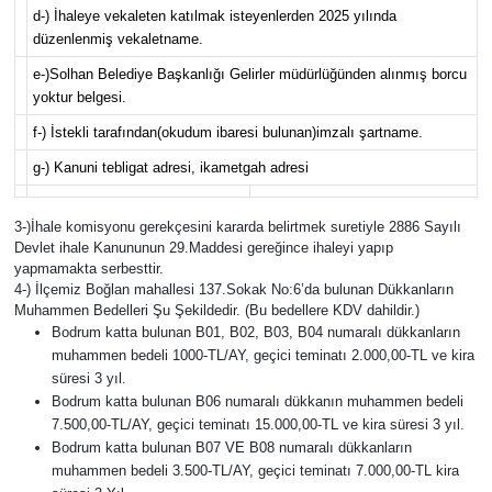
d-) İhaleye vekaleten katılmak isteyenlerden 2025 yılında
düzenlenmiş vekaletname.
e-)Solhan Belediye Başkanlığı Gelirler müdürlüğünden alınmış borcu
yoktur belgesi.
f-) İstekli tarafından(okudum ibaresi bulunan)imzalı şartname.
g-) Kanuni tebligat adresi, ikametgah adresi
3-)İhale komisyonu gerekçesini kararda belirtmek suretiyle 2886 Sayılı
Devlet ihale Kanununun 29.Maddesi gereğince ihaleyi yapıp
yapmamakta serbesttir.
4-) İlçemiz Boğlan mahallesi 137.Sokak No:6’da bulunan Dükkanların
Muhammen Bedelleri Şu Şekildedir. (Bu bedellere KDV dahildir.)
Bodrum katta bulunan B01, B02, B03, B04 numaralı dükkanların
muhammen bedeli 1000-TL/AY, geçici teminatı 2.000,00-TL ve kira
süresi 3 yıl.
Bodrum katta bulunan B06 numaralı dükkanın muhammen bedeli
7.500,00-TL/AY, geçici teminatı 15.000,00-TL ve kira süresi 3 yıl.
Bodrum katta bulunan B07 VE B08 numaralı dükkanların
muhammen bedeli 3.500-TL/AY, geçici teminatı 7.000,00-TL kira