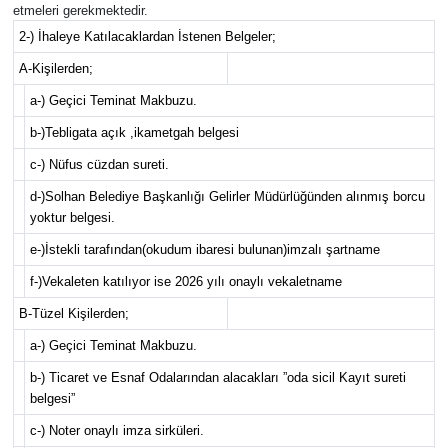
etmeleri gerekmektedir.
KİĞI
2-) İhaleye Katılacaklardan İstenen Belgeler;
A-Kişilerden;
MERKEZ
a-) Geçici Teminat Makbuzu.
b-)Tebligata açık ,ikametgah belgesi
RESMİ İLANLAR
c-) Nüfus cüzdan sureti.
SAĞLIK
d-)Solhan Belediye Başkanlığı Gelirler Müdürlüğünden alınmış borcu
yoktur belgesi.
SİYASET
e-)İstekli tarafından(okudum ibaresi bulunan)imzalı şartname
f-)Vekaleten katılıyor ise 2026 yılı onaylı vekaletname
SOLHAN
B-Tüzel Kişilerden;
SPOR
a-) Geçici Teminat Makbuzu.
b-) Ticaret ve Esnaf Odalarından alacakları ”oda sicil Kayıt sureti
YAYLADERE
belgesi”
c-) Noter onaylı imza sirküleri.
YEDİSU