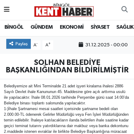
ADAKLI
Bingöl Nöbetçi Eczaneler
BİNGÖL
GÜNDEM
EKONOMİ
SİYASET
SAĞLIK
BİLİM-TEKNOLOJİ
Bingöl Hava Durumu
Paylaş
-
+
31.12.2025 - 00:00
A
A
DÜNYA
Bingöl Namaz Vakitleri
SOLHAN BELEDİYE
EĞİTİM
Bingöl Trafik Yoğunluk Haritası
BAŞKANLIĞINDAN BİLDİRİLMİŞTİR
EKONOMİ
Süper Lig Puan Durumu ve Fikstür
Belediyemize ait Mini Terminalde 21 adet işyeri kiralama ihalesi 2886
Sayılı Devlet ihale Kanununun 45. Maddesine göre açık arttırma usulü
ile yapılacaktır. İhale 08.01.2026 tarihinde Perşembe günü saat 14:00’da
GENÇ
Tüm Manşetler
Belediye binası toplantı salonunda yapılacaktır.
1-)İhale Şartnamesi mesai saatleri içerisinde şartname bedeli olan
GÜNDEM
Son Dakika Haberleri
2.000.00-TL ödenerek Gelirler Müdürlüğü veya Fen İşleri Müdürlüğünden
temin edilebilir. İhaleye katılacakların ilanda belirtilen ihale saatine kadar
geçici teminat tutarını yatırdıklarına dair makbuz veya banka dekontunu
KARLIOVA
Haber Arşivi
2.maddede istenen evraklar ile birlikte Belediye Başkanlığına müracaat