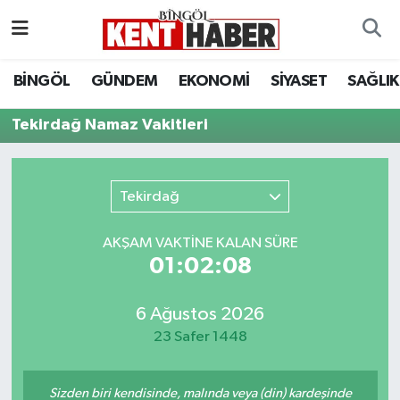
ADAKLI
Bingöl Nöbetçi Eczaneler
BİNGÖL
GÜNDEM
EKONOMİ
SİYASET
SAĞLIK
BİLİM-TEKNOLOJİ
Bingöl Hava Durumu
Tekirdağ Namaz Vakitleri
DÜNYA
Bingöl Namaz Vakitleri
Tekirdağ
EĞİTİM
Bingöl Trafik Yoğunluk Haritası
AKŞAM VAKTİNE KALAN SÜRE
EKONOMİ
Süper Lig Puan Durumu ve Fikstür
01:02:08
GENÇ
Tüm Manşetler
6 Ağustos 2026
23 Safer 1448
GÜNDEM
Son Dakika Haberleri
KARLIOVA
Haber Arşivi
Sizden biri kendisinde, malında veya (din) kardeşinde