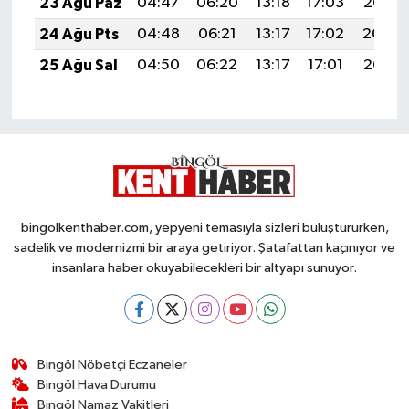
23 Ağu Paz
04:47
06:20
13:18
17:03
20:05
24 Ağu Pts
04:48
06:21
13:17
17:02
20:04
25 Ağu Sal
04:50
06:22
13:17
17:01
20:02
bingolkenthaber.com, yepyeni temasıyla sizleri buluştururken,
sadelik ve modernizmi bir araya getiriyor. Şatafattan kaçınıyor ve
insanlara haber okuyabilecekleri bir altyapı sunuyor.
Bingöl Nöbetçi Eczaneler
Bingöl Hava Durumu
Bingöl Namaz Vakitleri