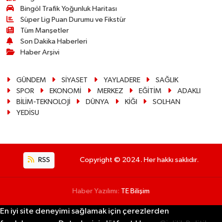
Bingöl Trafik Yoğunluk Haritası
Süper Lig Puan Durumu ve Fikstür
Tüm Manşetler
Son Dakika Haberleri
Haber Arşivi
GÜNDEM
SİYASET
YAYLADERE
SAĞLIK
SPOR
EKONOMİ
MERKEZ
EĞİTİM
ADAKLI
BİLİM-TEKNOLOJİ
DÜNYA
KİĞI
SOLHAN
YEDİSU
RSS
Copyright © 2024. Her hakkı saklıdır.
Haber Yazılımı:
TE Bilişim
En iyi site deneyimi sağlamak için çerezlerden