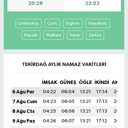
20:28
22:03
Çerkezköy
Çorlu
Ergene
Hayrabolu
Kapaklı
Malkara
Saray
Şarköy
TEKIRDAĞ AYLIK NAMAZ VAKITLERI
İMSAK
GÜNEŞ
ÖĞLE
İKINDI
AKŞA
6 Ağu Per
04:22
06:04
13:21
17:14
20:28
7 Ağu Cum
04:23
06:05
13:21
17:13
20:27
8 Ağu Cts
04:25
06:06
13:21
17:13
20:26
9 Ağu Paz
04:26
06:07
13:21
17:12
20:25