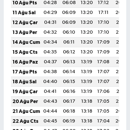
10 Ağu Pts
04:28
06:08
13:20
17:12
20:23
11 Ağu Sal
04:29
06:09
13:20
17:11
20:22
12 Ağu Çar
04:31
06:09
13:20
17:10
20:21
13 Ağu Per
04:32
06:10
13:20
17:10
20:19
14 Ağu Cum
04:34
06:11
13:20
17:09
20:18
15 Ağu Cts
04:35
06:12
13:20
17:09
20:17
16 Ağu Paz
04:37
06:13
13:19
17:08
20:15
17 Ağu Pts
04:38
06:14
13:19
17:07
20:14
18 Ağu Sal
04:40
06:15
13:19
17:07
20:12
19 Ağu Çar
04:41
06:16
13:19
17:06
20:11
20 Ağu Per
04:43
06:17
13:18
17:05
20:10
21 Ağu Cum
04:44
06:18
13:18
17:05
20:08
22 Ağu Cts
04:45
06:19
13:18
17:04
20:07