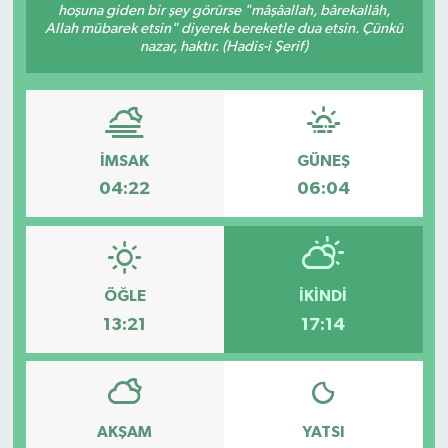
hoşuna giden bir şey görürse "mâşâallah, bârekallâh,
Allah mübarek etsin" diyerek bereketle dua etsin. Çünkü
KİĞI
nazar, haktır. (Hadis-i Şerif)
MERKEZ
RESMİ İLANLAR
İMSAK
GÜNEŞ
SAĞLIK
04:22
06:04
SİYASET
SOLHAN
ÖĞLE
İKINDI
13:21
17:14
SPOR
YAYLADERE
AKŞAM
YATSI
YEDİSU