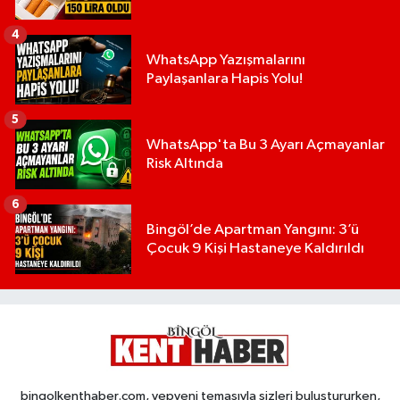
4
WhatsApp Yazışmalarını
Paylaşanlara Hapis Yolu!
5
WhatsApp'ta Bu 3 Ayarı Açmayanlar
Risk Altında
6
Bingöl’de Apartman Yangını: 3’ü
Çocuk 9 Kişi Hastaneye Kaldırıldı
bingolkenthaber.com, yepyeni temasıyla sizleri buluştururken,