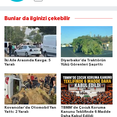
Bunlar da ilginizi çekebilir
İki Aile Arasında Kavga: 5
Diyarbakır’da Traktörün
Yaralı
Yükü Görenleri Şaşırttı
Kovancılar’da Otomobil Yan
TBMM'de Çocuk Koruma
Yattı: 2 Yaralı
Kanunu Teklifinde 6 Madde
Daha Kabul Edildi