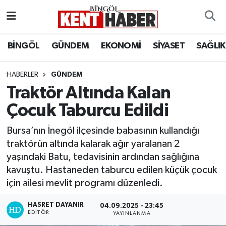
ADAKLI
Bingöl Nöbetçi Eczaneler
BİNGÖL
GÜNDEM
EKONOMİ
SİYASET
SAĞLIK
BİLİM-TEKNOLOJİ
Bingöl Hava Durumu
HABERLER
GÜNDEM
Traktör Altında Kalan
DÜNYA
Bingöl Namaz Vakitleri
Çocuk Taburcu Edildi
EĞİTİM
Bingöl Trafik Yoğunluk Haritası
Bursa’nın İnegöl ilçesinde babasının kullandığı
EKONOMİ
Süper Lig Puan Durumu ve Fikstür
traktörün altında kalarak ağır yaralanan 2
yaşındaki Batu, tedavisinin ardından sağlığına
GENÇ
Tüm Manşetler
kavuştu. Hastaneden taburcu edilen küçük çocuk
için ailesi mevlit programı düzenledi.
GÜNDEM
Son Dakika Haberleri
HASRET DAYANIR
04.09.2025 - 23:45
EDITÖR
YAYINLANMA
KARLIOVA
Haber Arşivi