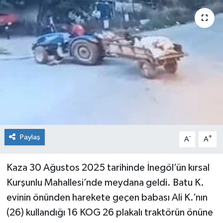
KİĞI
MERKEZ
RESMİ İLANLAR
SAĞLIK
SİYASET
Paylaş
-
+
A
A
SOLHAN
Kaza 30 Ağustos 2025 tarihinde İnegöl’ün kırsal
SPOR
Kurşunlu Mahallesi’nde meydana geldi. Batu K.
YAYLADERE
evinin önünden harekete geçen babası Ali K.’nın
(26) kullandığı 16 KOG 26 plakalı traktörün önüne
YEDİSU