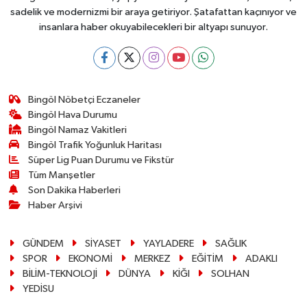
sadelik ve modernizmi bir araya getiriyor. Şatafattan kaçınıyor ve
insanlara haber okuyabilecekleri bir altyapı sunuyor.
Bingöl Nöbetçi Eczaneler
Bingöl Hava Durumu
Bingöl Namaz Vakitleri
Bingöl Trafik Yoğunluk Haritası
Süper Lig Puan Durumu ve Fikstür
Tüm Manşetler
Son Dakika Haberleri
Haber Arşivi
GÜNDEM
SİYASET
YAYLADERE
SAĞLIK
SPOR
EKONOMİ
MERKEZ
EĞİTİM
ADAKLI
BİLİM-TEKNOLOJİ
DÜNYA
KİĞI
SOLHAN
YEDİSU