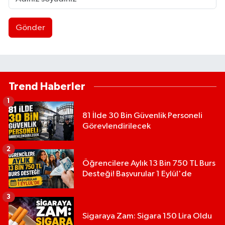
Gönder
Trend Haberler
1
81 İlde 30 Bin Güvenlik Personeli
Görevlendirilecek
2
Öğrencilere Aylık 13 Bin 750 TL Burs
Desteği! Başvurular 1 Eylül'de
3
Sigaraya Zam: Sigara 150 Lira Oldu