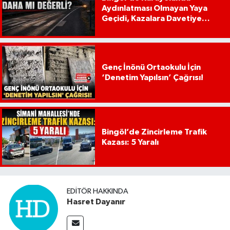
Aydınlatması Olmayan Yaya
Geçidi, Kazalara Davetiye
Çıkarıyor!
Genç İnönü Ortaokulu İçin
‘Denetim Yapılsın’ Çağrısı!
Bingöl’de Zincirleme Trafik
Kazası: 5 Yaralı
EDITÖR HAKKINDA
Hasret Dayanır