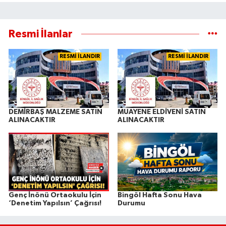
Resmi İlanlar
RESMİ İLANDIR
RESMİ İLANDIR
DEMİRBAŞ MALZEME SATIN
MUAYENE ELDİVENİ SATIN
ALINACAKTIR
ALINACAKTIR
Genç İnönü Ortaokulu İçin
Bingöl Hafta Sonu Hava
‘Denetim Yapılsın’ Çağrısı!
Durumu