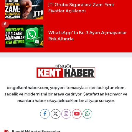
JTI Grubu Sigaralara Zam: Yeni
Fiyatlar Açıklandı
6
WhatsApp'ta Bu 3 Ayarı Açmayanlar
Risk Altında
bingolkenthaber.com, yepyeni temasıyla sizleri buluştururken,
sadelik ve modernizmi bir araya getiriyor. Şatafattan kaçınıyor ve
insanlara haber okuyabilecekleri bir altyapı sunuyor.
Bingöl Nöbetçi Eczaneler