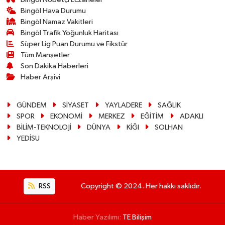
Bingöl Hava Durumu
Bingöl Namaz Vakitleri
Bingöl Trafik Yoğunluk Haritası
Süper Lig Puan Durumu ve Fikstür
Tüm Manşetler
Son Dakika Haberleri
Haber Arşivi
GÜNDEM
SİYASET
YAYLADERE
SAĞLIK
SPOR
EKONOMİ
MERKEZ
EĞİTİM
ADAKLI
BİLİM-TEKNOLOJİ
DÜNYA
KİĞI
SOLHAN
YEDİSU
RSS
Copyright © 2024. Her hakkı saklıdır.
Haber Yazılımı:
TE Bilişim