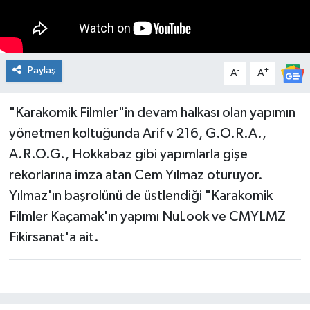
KİĞI
MERKEZ
Paylaş
-
+
A
A
RESMİ İLANLAR
"Karakomik Filmler"in devam halkası olan yapımın
SAĞLIK
yönetmen koltuğunda Arif v 216, G.O.R.A.,
A.R.O.G., Hokkabaz gibi yapımlarla gişe
SİYASET
rekorlarına imza atan Cem Yılmaz oturuyor.
Yılmaz'ın başrolünü de üstlendiği "Karakomik
SOLHAN
Filmler Kaçamak'ın yapımı NuLook ve CMYLMZ
SPOR
Fikirsanat'a ait.
YAYLADERE
YEDİSU