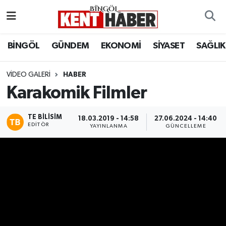
ADAKLI
Bingöl Nöbetçi Eczaneler
BİNGÖL
GÜNDEM
EKONOMİ
SİYASET
SAĞLIK
BİLİM-TEKNOLOJİ
Bingöl Hava Durumu
VIDEO GALERI
HABER
Karakomik Filmler
DÜNYA
Bingöl Namaz Vakitleri
EĞİTİM
Bingöl Trafik Yoğunluk Haritası
TE BILISIM
18.03.2019 - 14:58
27.06.2024 - 14:40
EDITÖR
YAYINLANMA
GÜNCELLEME
EKONOMİ
Süper Lig Puan Durumu ve Fikstür
GENÇ
Tüm Manşetler
GÜNDEM
Son Dakika Haberleri
KARLIOVA
Haber Arşivi