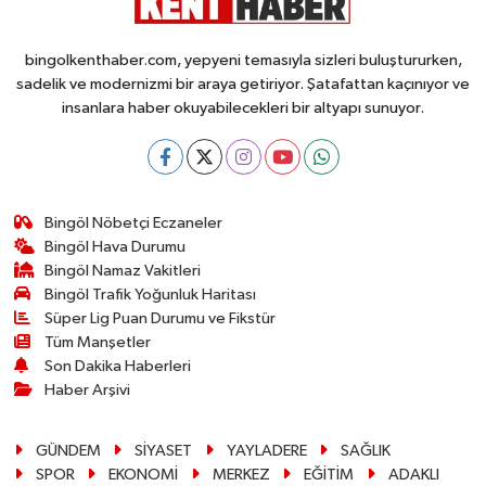
bingolkenthaber.com, yepyeni temasıyla sizleri buluştururken,
sadelik ve modernizmi bir araya getiriyor. Şatafattan kaçınıyor ve
insanlara haber okuyabilecekleri bir altyapı sunuyor.
Bingöl Nöbetçi Eczaneler
Bingöl Hava Durumu
Bingöl Namaz Vakitleri
Bingöl Trafik Yoğunluk Haritası
Süper Lig Puan Durumu ve Fikstür
Tüm Manşetler
Son Dakika Haberleri
Haber Arşivi
GÜNDEM
SİYASET
YAYLADERE
SAĞLIK
SPOR
EKONOMİ
MERKEZ
EĞİTİM
ADAKLI