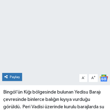
KİĞI
MERKEZ
RESMİ İLANLAR
SAĞLIK
SİYASET
SOLHAN
Paylaş
-
+
A
A
SPOR
Bingöl’ün Kiğı bölgesinde bulunan Yedisu Barajı
YAYLADERE
çevresinde binlerce balığın kıyıya vurduğu
görüldü. Peri Vadisi üzerinde kurulu barajlarda su
YEDİSU