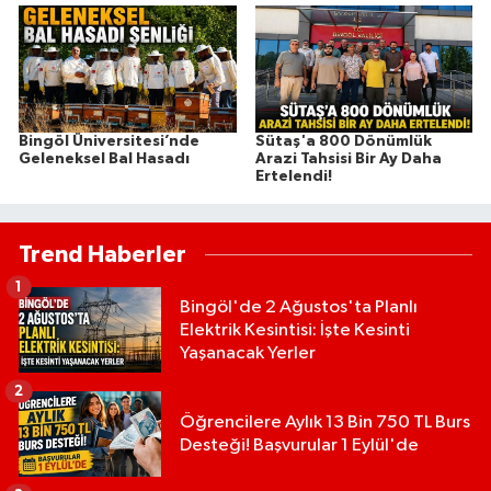
Bingöl Üniversitesi’nde
Sütaş'a 800 Dönümlük
Geleneksel Bal Hasadı
Arazi Tahsisi Bir Ay Daha
Ertelendi!
Trend Haberler
1
Bingöl'de 2 Ağustos'ta Planlı
Elektrik Kesintisi: İşte Kesinti
Yaşanacak Yerler
2
Öğrencilere Aylık 13 Bin 750 TL Burs
Desteği! Başvurular 1 Eylül'de