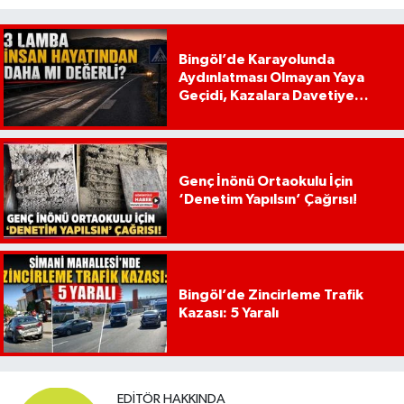
Bingöl’de Karayolunda
Aydınlatması Olmayan Yaya
Geçidi, Kazalara Davetiye
Çıkarıyor!
Genç İnönü Ortaokulu İçin
‘Denetim Yapılsın’ Çağrısı!
Bingöl’de Zincirleme Trafik
Kazası: 5 Yaralı
EDITÖR HAKKINDA