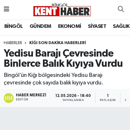
ADAKLI
Bingöl Nöbetçi Eczaneler
BİNGÖL
GÜNDEM
EKONOMİ
SİYASET
SAĞLIK
BİLİM-TEKNOLOJİ
Bingöl Hava Durumu
HABERLER
KIĞI SON DAKIKA HABERLERI
Yedisu Barajı Çevresinde
DÜNYA
Bingöl Namaz Vakitleri
Binlerce Balık Kıyıya Vurdu
EĞİTİM
Bingöl Trafik Yoğunluk Haritası
Bingöl’ün Kiğı bölgesindeki Yedisu Barajı
EKONOMİ
Süper Lig Puan Durumu ve Fikstür
çevresinde çok sayıda balık kıyıya vurdu.
HABER MERKEZI
GENÇ
Tüm Manşetler
12.05.2026 - 18:40
1
EDITÖR
YAYINLANMA
PAYLAŞIM
OK
GÜNDEM
Son Dakika Haberleri
KARLIOVA
Haber Arşivi