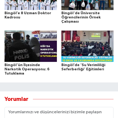
Bingöl’e 8 Uzman Doktor
Bingöl'de Üniversite
Kadrosu
Öğrencilerinin Örnek
Çalışması
Bingöl'ün İlçesinde
Bingöl’de ‘Su Verimliliği
Narkotik Operasyonu: 6
Seferberliği’ Eğitimleri
Tutuklama
Yorumlar