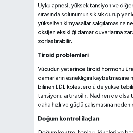
Uyku apnesi, yüksek tansiyon ve diğer ka
sırasında solunumun sık sık durup yenid
yükselten kimyasallar salgılamasına ne
oksijen eksikliği damar duvarlarına z
zorlaştırabilir.
Tiroid problemleri
Vücudun yeterince tiroid hormonu üre
damarların esnekliğini kaybetmesine ne
bilinen LDL kolesterolü de yükseltebil
tansiyonu artırabilir. Nadiren de olsa 
daha hızlı ve güçlü çalışmasına neden o
Doğum kontrol ilaçları
Doğum kontrol hapları, iğneleri ve baz