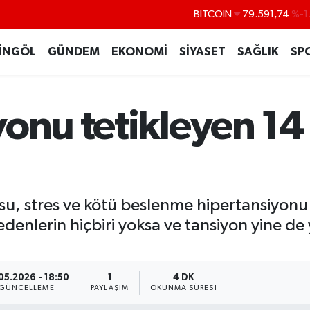
DOLAR
45,43620
%0
EURO
53,38690
%0
İNGÖL
GÜNDEM
EKONOMİ
SİYASET
SAĞLIK
SP
STERLİN
61,60380
%0
G.ALTIN
6862,09000
%0
onu tetikleyen 14 ş
BİST100
14.598,00
BITCOIN
79.591,74
%-1
 stres ve kötü beslenme hipertansiyonu t
edenlerin hiçbiri yoksa ve tansiyon yine de
05.2026 - 18:50
1
4 DK
GÜNCELLEME
PAYLAŞIM
OKUNMA SÜRESI