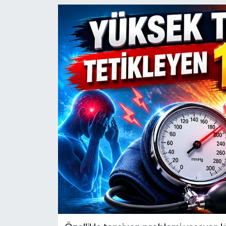
KİĞI
MERKEZ
RESMİ İLANLAR
SAĞLIK
SİYASET
SOLHAN
SPOR
YAYLADERE
YEDİSU