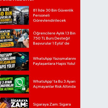
81 İlde 30 Bin Güvenlik
Personeli
Görevlendirilecek
Öğrencilere Aylık 13 Bin
750 TL Burs Desteği!
Başvurular 1 Eylül'de
WhatsApp Yazışmalarını
Paylaşanlara Hapis Yolu!
WhatsApp'ta Bu 3 Ayarı
Açmayanlar Risk Altında
Sigaraya Zam: Sigara