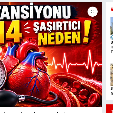
R
B
H
T
S
G