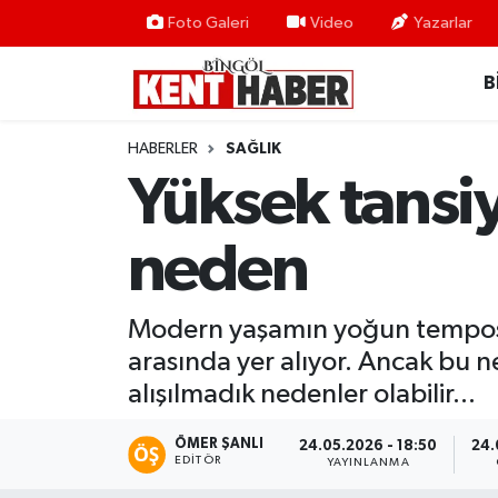
Foto Galeri
Video
Yazarlar
B
ADAKLI
Bingöl Nöbetçi Eczaneler
BİLİM-TEKNOLOJİ
Bingöl Hava Durumu
HABERLER
SAĞLIK
Yüksek tansiy
DÜNYA
Bingöl Namaz Vakitleri
neden
EĞİTİM
Bingöl Trafik Yoğunluk Haritası
EKONOMİ
Süper Lig Puan Durumu ve Fikstür
Modern yaşamın yoğun temposu,
arasında yer alıyor. Ancak bu n
GENÇ
Tüm Manşetler
alışılmadık nedenler olabilir...
GÜNDEM
Son Dakika Haberleri
ÖMER ŞANLI
24.05.2026 - 18:50
24.
EDITÖR
YAYINLANMA
KARLIOVA
Haber Arşivi