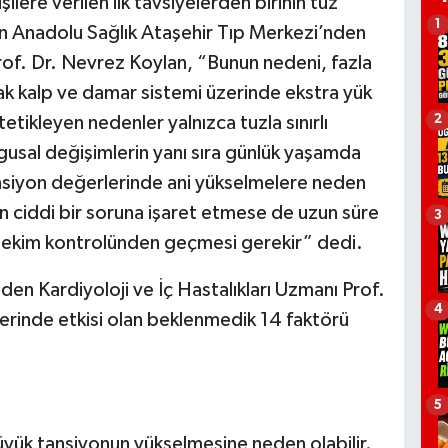
ilere verilen ilk tavsiyelerden birinin tuz
1
n Anadolu Sağlık Ataşehir Tıp Merkezi’nden
Prof. Dr. Nevrez Koylan, “Bunun nedeni, fazla
ak kalp ve damar sistemi üzerinde ekstra yük
2
tikleyen nedenler yalnızca tuzla sınırlı
ygusal değişimlerin yanı sıra günlük yaşamda
tansiyon değerlerinde ani yükselmelere neden
aman ciddi bir soruna işaret etmese de uzun süre
3
hekim kontrolünden geçmesi gerekir” dedi.
en Kardiyoloji ve İç Hastalıkları Uzmanı Prof.
4
erinde etkisi olan beklenmedik 14 faktörü
5
 büyük tansiyonun yükselmesine neden olabilir.