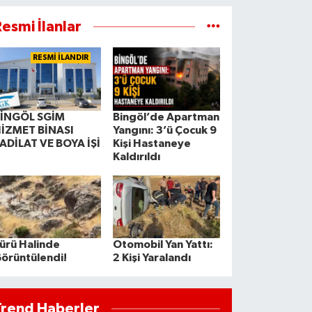
esmi İlanlar
RESMİ İLANDIR
İNGÖL SGİM
Bingöl’de Apartman
İZMET BİNASI
Yangını: 3’ü Çocuk 9
ADİLAT VE BOYA İŞİ
Kişi Hastaneye
Kaldırıldı
ürü Halinde
Otomobil Yan Yattı:
örüntülendi!
2 Kişi Yaralandı
Trend Haberler