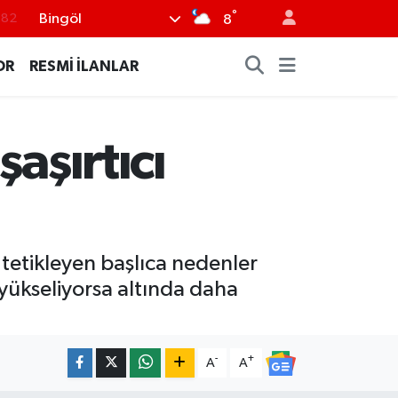
°
Bingöl
.02
8
.19
OR
RESMİ İLANLAR
.18
.19
aşırtıcı
%0
.82
etikleyen başlıca nedenler
 yükseliyorsa altında daha
-
+
A
A