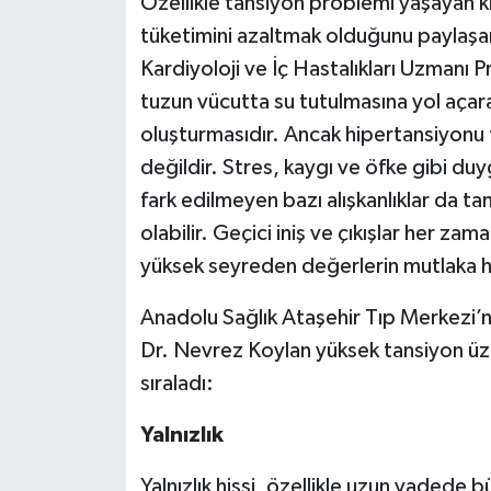
Özellikle tansiyon problemi yaşayan kiş
tüketimini azaltmak olduğunu paylaşa
Kardiyoloji ve İç Hastalıkları Uzmanı 
tuzun vücutta su tutulmasına yol açar
oluşturmasıdır. Ancak hipertansiyonu te
değildir. Stres, kaygı ve öfke gibi du
fark edilmeyen bazı alışkanlıklar da 
olabilir. Geçici iniş ve çıkışlar her z
yüksek seyreden değerlerin mutlaka 
Anadolu Sağlık Ataşehir Tıp Merkezi’nd
Dr. Nevrez Koylan yüksek tansiyon üz
sıraladı:
Yalnızlık
Yalnızlık hissi, özellikle uzun vadede