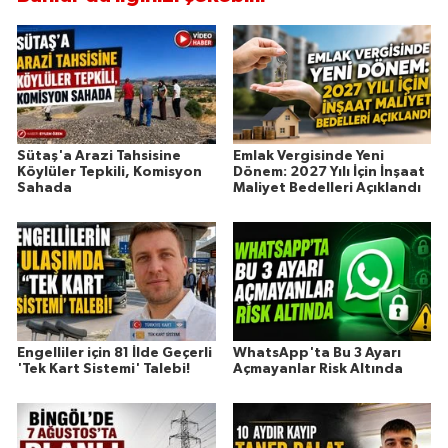
Sütaş'a Arazi Tahsisine
Emlak Vergisinde Yeni
Köylüler Tepkili, Komisyon
Dönem: 2027 Yılı İçin İnşaat
Sahada
Maliyet Bedelleri Açıklandı
Engelliler için 81 İlde Geçerli
WhatsApp'ta Bu 3 Ayarı
'Tek Kart Sistemi' Talebi!
Açmayanlar Risk Altında