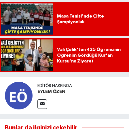
Masa Tenisi'nde Çifte
Şampiyonluk
Vali Çelik'ten 425 Öğrencinin
Öğrenim Gördüğü Kur'an
Kursu'na Ziyaret
EDITÖR HAKKINDA
EYLEM ÖZEN
Bunlar da ilginizi çekebilir