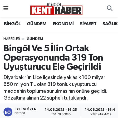
ADAKLI
Bingöl Nöbetçi Eczaneler
BİNGÖL
GÜNDEM
EKONOMİ
SİYASET
SAĞLIK
BİLİM-TEKNOLOJİ
Bingöl Hava Durumu
HABERLER
GÜNDEM
Bingöl Ve 5 İlin Ortak
DÜNYA
Bingöl Namaz Vakitleri
Operasyonunda 319 Ton
EĞİTİM
Bingöl Trafik Yoğunluk Haritası
Uyuşturucu Ele Geçirildi
EKONOMİ
Süper Lig Puan Durumu ve Fikstür
Diyarbakır’ın Lice ilçesinde yaklaşık 160 milyar
650 milyon TL olan 319 tonluk uyuşturucu
GENÇ
Tüm Manşetler
maddenin topluma sunulmasının önüne geçildi.
Gözaltına alınan 22 şüpheli tutuklandı.
GÜNDEM
Son Dakika Haberleri
EYLEM ÖZEN
14.06.2025 - 16:25
14.06.2025 - 16:41
KARLIOVA
Haber Arşivi
EDITÖR
YAYINLANMA
GÜNCELLEME