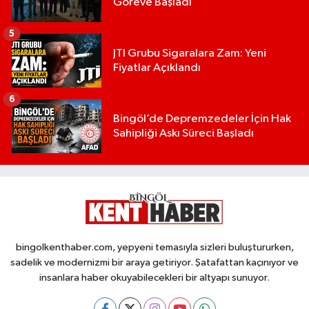
Göreve Başladı
5
JTI Grubu Sigaralara Zam: Yeni
Fiyatlar Açıklandı
6
Bingöl’de Depremzedeler İçin Hak
Sahipliği Askı Süreci Başladı
bingolkenthaber.com, yepyeni temasıyla sizleri buluştururken,
sadelik ve modernizmi bir araya getiriyor. Şatafattan kaçınıyor ve
insanlara haber okuyabilecekleri bir altyapı sunuyor.