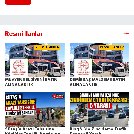
Resmi İlanlar
RESMİ İLANDIR
RESMİ İLANDIR
MUAYENE ELDİVENİ SATIN
DEMİRBAŞ MALZEME SATIN
ALINACAKTIR
ALINACAKTIR
Sütaş'a Arazi Tahsisine
Bingöl’de Zincirleme Trafik