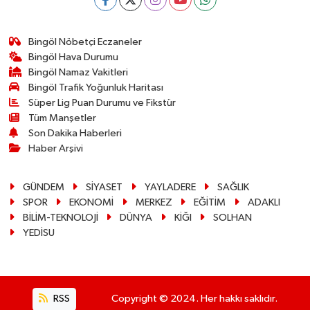
Bingöl Nöbetçi Eczaneler
Bingöl Hava Durumu
Bingöl Namaz Vakitleri
Bingöl Trafik Yoğunluk Haritası
Süper Lig Puan Durumu ve Fikstür
Tüm Manşetler
Son Dakika Haberleri
Haber Arşivi
GÜNDEM
SİYASET
YAYLADERE
SAĞLIK
SPOR
EKONOMİ
MERKEZ
EĞİTİM
ADAKLI
BİLİM-TEKNOLOJİ
DÜNYA
KİĞI
SOLHAN
YEDİSU
RSS
Copyright © 2024. Her hakkı saklıdır.