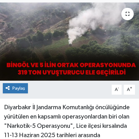
KİĞI
MERKEZ
RESMİ İLANLAR
SAĞLIK
SİYASET
Paylaş
-
+
A
A
SOLHAN
SPOR
Diyarbakır İl Jandarma Komutanlığı öncülüğünde
yürütülen en kapsamlı operasyonlardan biri olan
YAYLADERE
"Narkotik-5 Operasyonu", Lice ilçesi kırsalında
11-13 Haziran 2025 tarihleri arasında
YEDİSU