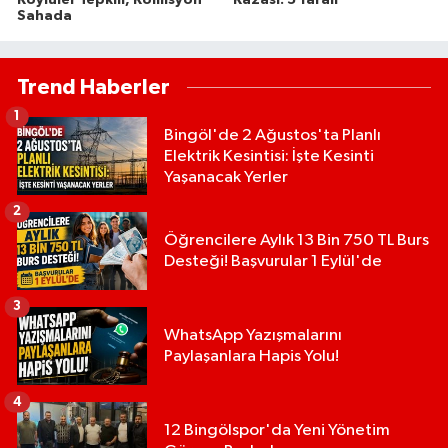
Köylüler Tepkili, Komisyon
Kazası: 5 Yaralı
Sahada
Trend Haberler
1
Bingöl'de 2 Ağustos'ta Planlı
Elektrik Kesintisi: İşte Kesinti
Yaşanacak Yerler
2
Öğrencilere Aylık 13 Bin 750 TL Burs
Desteği! Başvurular 1 Eylül'de
3
WhatsApp Yazışmalarını
Paylaşanlara Hapis Yolu!
4
12 Bingölspor'da Yeni Yönetim