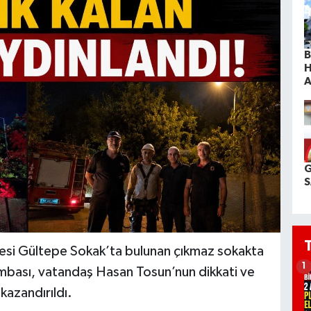
B
H
A
G
S
lesi Gültepe Sokak’ta bulunan çıkmaz sokakta
1
ambası, vatandaş Hasan Tosun’nun dikkati ve
kazandırıldı.