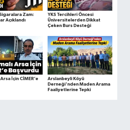
 Sigaralara Zam:
YKS Tercihleri Öncesi
lar Açıklandı
Üniversitelerden Dikkat
Çeken Burs Desteği
 Arsa İçin CİMER’e
Arslanbeyli Köyü
Derneği'nden Maden Arama
Faaliyetlerine Tepki