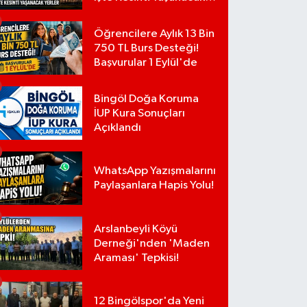
Yerler
Öğrencilere Aylık 13 Bin
750 TL Burs Desteği!
Başvurular 1 Eylül'de
Bingöl Doğa Koruma
İUP Kura Sonuçları
Açıklandı
WhatsApp Yazışmalarını
Paylaşanlara Hapis Yolu!
Arslanbeyli Köyü
Derneği'nden 'Maden
Araması' Tepkisi!
12 Bingölspor'da Yeni