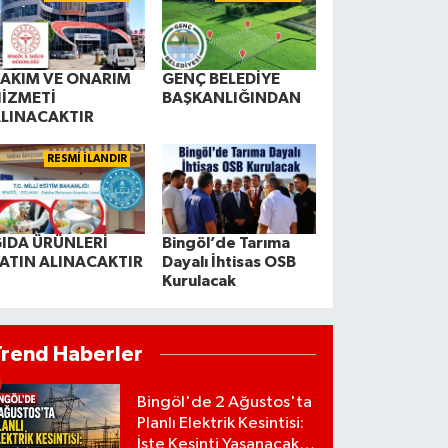
AKIM VE ONARIM
GENÇ BELEDİYE
İZMETİ
BAŞKANLIĞINDAN
LINACAKTIR
RESMİ İLANDIR
IDA ÜRÜNLERİ
Bingöl’de Tarıma
ATIN ALINACAKTIR
Dayalı İhtisas OSB
Kurulacak
Trend Haberler
Bingöl'de 2 Ağustos'ta
Planlı Elektrik Kesintisi:
İşte Kesinti Yaşanacak