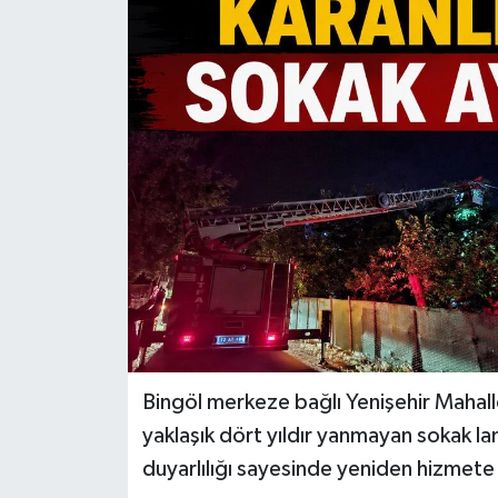
KİĞI
MERKEZ
RESMİ İLANLAR
SAĞLIK
SİYASET
SOLHAN
SPOR
Bingöl merkeze bağlı Yenişehir Mahal
yaklaşık dört yıldır yanmayan sokak l
YAYLADERE
duyarlılığı sayesinde yeniden hizmete 
YEDİSU