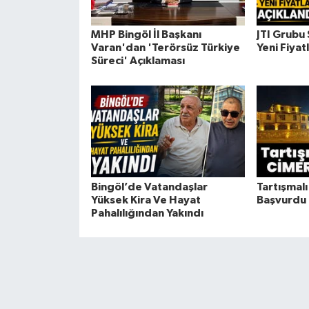
MHP Bingöl İl Başkanı
JTI Grubu
Varan'dan 'Terörsüz Türkiye
Yeni Fiyat
Süreci' Açıklaması
Bingöl’de Vatandaşlar
Tartışmalı
Yüksek Kira Ve Hayat
Başvurdu
Pahalılığından Yakındı