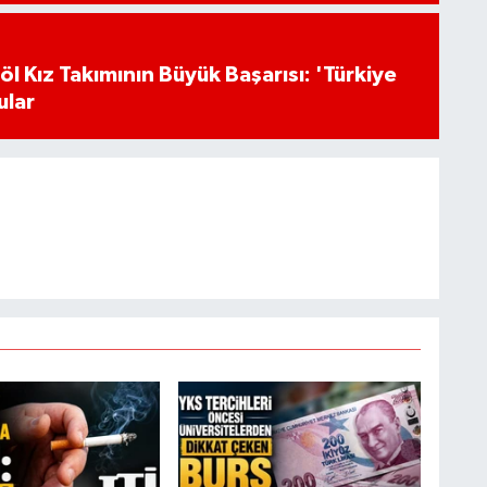
l Kız Takımının Büyük Başarısı: 'Türkiye
ular