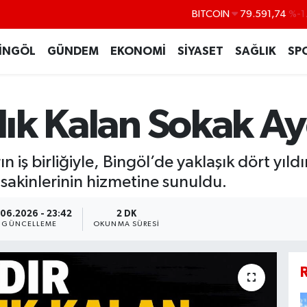
DOLAR
45,43620
%0
EURO
53,38690
%0
İNGÖL
GÜNDEM
EKONOMİ
SİYASET
SAĞLIK
SP
STERLİN
61,60380
%0
G.ALTIN
6862,09000
%0
nlık Kalan Sokak A
BİST100
14.598,00
 iş birliğiyle, Bingöl’de yaklaşık dört yıld
sakinlerinin hizmetine sunuldu.
.06.2026 - 23:42
2 DK
GÜNCELLEME
OKUNMA SÜRESI
R