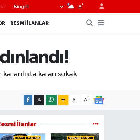
°
Bingöl
8
.02
.19
OR
RESMİ İLANLAR
.18
.19
ydınlandı!
%0
ır karanlıkta kalan sokak
-
+
A
A
esmi İlanlar
RESMİ İLANDIR
RESMİ İLANDIR