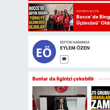
EDITÖRÜN SEÇTIĞI
Bocce'de Bingö
Üçüncüsü' Old
EDITÖR HAKKINDA
EYLEM ÖZEN
Bunlar da ilginizi çekebilir