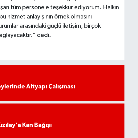
lışan tüm personele teşekkür ediyorum. Halkın
 bu hizmet anlayışının örnek olmasını
rumlar arasındaki güçlü iletişim, birçok
ağlayacaktır.” dedi.
öylerinde Altyapı Çalışması
Kızılay'a Kan Bağışı