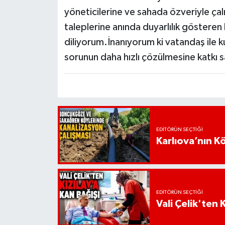
yöneticilerine ve sahada özveriyle ça
taleplerine anında duyarlılık gösteren
diliyorum.İnanıyorum ki vatandaş ile ku
sorunun daha hızlı çözülmesine katkı s
EDITÖRÜN SEÇTIĞI
Karlıova’nın K
EDITÖRÜN SEÇTIĞI
Vali Çelik'ten 