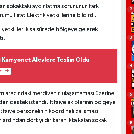
kalan sokaktaki aydınlatma sorununun fark
2
u Fırat Elektrik yetkililerine bildirdi.
 yetkilileri kısa sürede bölgeye gelerek
tı.
3
i Kamyonet Alevlere Teslim Oldu
4
e
m aracındaki merdivenin ulaşamaması üzerine
5
en destek istendi. İtfaiye ekiplerinin bölgeye
 itfaiye personelinin koordineli çalışması
 ardından dört yıldır karanlıkta kalan sokak
6