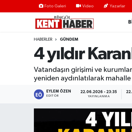
Foto Galeri
Video
Yazarlar
B
ADAKLI
Bingöl Nöbetçi Eczaneler
BİLİM-TEKNOLOJİ
Bingöl Hava Durumu
HABERLER
GÜNDEM
4 yıldır Kara
DÜNYA
Bingöl Namaz Vakitleri
EĞİTİM
Bingöl Trafik Yoğunluk Haritası
Vatandaşın girişimi ve kurumların
yeniden aydınlatılarak mahalle 
EKONOMİ
Süper Lig Puan Durumu ve Fikstür
EYLEM ÖZEN
22.06.2026 - 23:35
22
EDITÖR
GENÇ
Tüm Manşetler
YAYINLANMA
GÜNDEM
Son Dakika Haberleri
KARLIOVA
Haber Arşivi