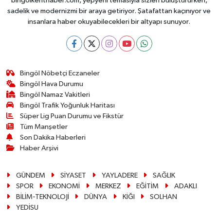
bingolkenthaber.com, yepyeni temasıyla sizleri buluştururken,
sadelik ve modernizmi bir araya getiriyor. Şatafattan kaçınıyor ve
insanlara haber okuyabilecekleri bir altyapı sunuyor.
Bingöl Nöbetçi Eczaneler
Bingöl Hava Durumu
Bingöl Namaz Vakitleri
Bingöl Trafik Yoğunluk Haritası
Süper Lig Puan Durumu ve Fikstür
Tüm Manşetler
Son Dakika Haberleri
Haber Arşivi
GÜNDEM
SİYASET
YAYLADERE
SAĞLIK
SPOR
EKONOMİ
MERKEZ
EĞİTİM
ADAKLI
BİLİM-TEKNOLOJİ
DÜNYA
KİĞI
SOLHAN
YEDİSU