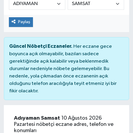
KİĞI
Paylaş
MERKEZ
RESMİ İLANLAR
Güncel Nöbetçi Eczaneler.
Her eczane gece
boyunca açık olmayabilir, bazıları sadece
SAĞLIK
gerektiğinde açık kalabilir veya beklenmedik
durumlar nedeniyle nöbete gelemeyebilir. Bu
SİYASET
nedenle, yola çıkmadan önce eczanenin açık
olduğunu telefon aracılığıyla teyit etmeniz iyi bir
SOLHAN
fikir olacaktır.
SPOR
YAYLADERE
Adıyaman Samsat
10 Ağustos 2026
Pazartesi nöbetçi eczane adres, telefon ve
konumları
YEDİSU