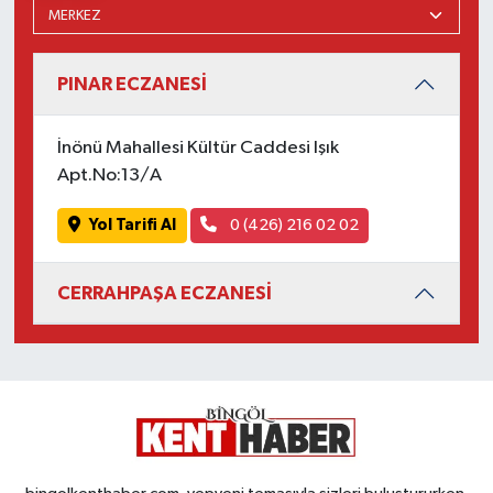
PINAR ECZANESİ
İnönü Mahallesi Kültür Caddesi Işık
Apt.No:13/A
Yol Tarifi Al
0 (426) 216 02 02
CERRAHPAŞA ECZANESİ