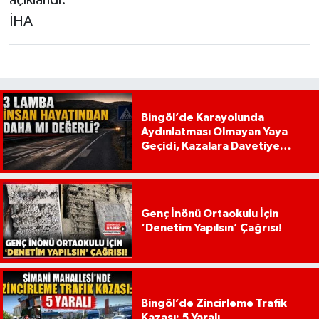
İHA
Bingöl’de Karayolunda
Aydınlatması Olmayan Yaya
Geçidi, Kazalara Davetiye
Çıkarıyor!
Genç İnönü Ortaokulu İçin
‘Denetim Yapılsın’ Çağrısı!
Bingöl’de Zincirleme Trafik
Kazası: 5 Yaralı