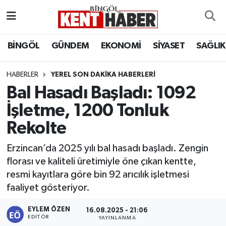
ADAKLI
Bingöl Nöbetçi Eczaneler
BİNGÖL
GÜNDEM
EKONOMİ
SİYASET
SAĞLIK
BİLİM-TEKNOLOJİ
Bingöl Hava Durumu
HABERLER
YEREL SON DAKIKA HABERLERI
Bal Hasadı Başladı: 1092
DÜNYA
Bingöl Namaz Vakitleri
İşletme, 1200 Tonluk
EĞİTİM
Bingöl Trafik Yoğunluk Haritası
Rekolte
EKONOMİ
Süper Lig Puan Durumu ve Fikstür
Erzincan’da 2025 yılı bal hasadı başladı. Zengin
florası ve kaliteli üretimiyle öne çıkan kentte,
GENÇ
Tüm Manşetler
resmi kayıtlara göre bin 92 arıcılık işletmesi
faaliyet gösteriyor.
GÜNDEM
Son Dakika Haberleri
EYLEM ÖZEN
16.08.2025 - 21:06
KARLIOVA
Haber Arşivi
EDITÖR
YAYINLANMA