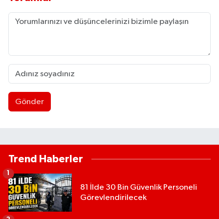
Gönder
Trend Haberler
1
81 İlde 30 Bin Güvenlik Personeli
Görevlendirilecek