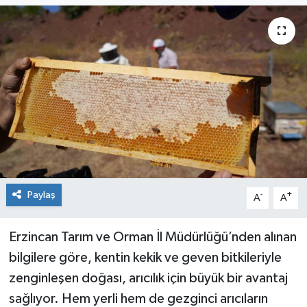
KİĞI
MERKEZ
RESMİ İLANLAR
SAĞLIK
SİYASET
Paylaş
-
+
A
A
SOLHAN
SPOR
Erzincan Tarım ve Orman İl Müdürlüğü’nden alınan
bilgilere göre, kentin kekik ve geven bitkileriyle
YAYLADERE
zenginleşen doğası, arıcılık için büyük bir avantaj
sağlıyor. Hem yerli hem de gezginci arıcıların
YEDİSU