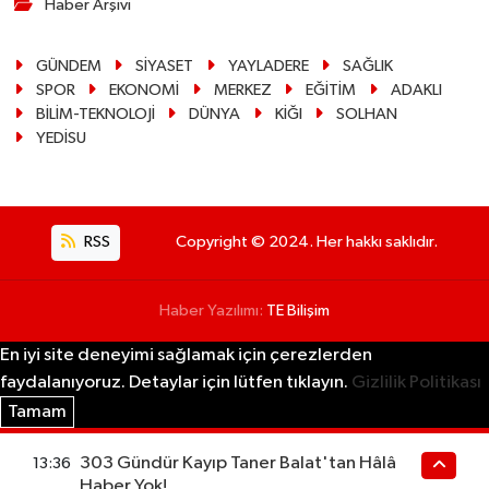
Haber Arşivi
GÜNDEM
SİYASET
YAYLADERE
SAĞLIK
SPOR
EKONOMİ
MERKEZ
EĞİTİM
ADAKLI
BİLİM-TEKNOLOJİ
DÜNYA
KİĞI
SOLHAN
YEDİSU
RSS
Copyright © 2024. Her hakkı saklıdır.
Haber Yazılımı:
TE Bilişim
En iyi site deneyimi sağlamak için çerezlerden
faydalanıyoruz. Detaylar için lütfen tıklayın.
Gizlilik Politikası
Tamam
303 Gündür Kayıp Taner Balat'tan Hâlâ
13:36
Haber Yok!