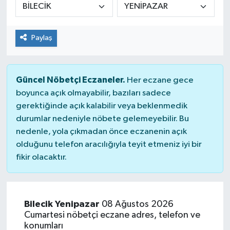
KİĞI
Paylaş
MERKEZ
RESMİ İLANLAR
Güncel Nöbetçi Eczaneler.
Her eczane gece
boyunca açık olmayabilir, bazıları sadece
SAĞLIK
gerektiğinde açık kalabilir veya beklenmedik
durumlar nedeniyle nöbete gelemeyebilir. Bu
SİYASET
nedenle, yola çıkmadan önce eczanenin açık
olduğunu telefon aracılığıyla teyit etmeniz iyi bir
SOLHAN
fikir olacaktır.
SPOR
YAYLADERE
Bilecik Yenipazar
08 Ağustos 2026
Cumartesi nöbetçi eczane adres, telefon ve
konumları
YEDİSU