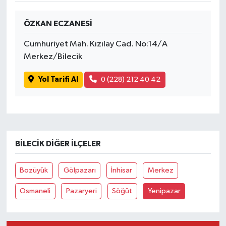
ÖZKAN ECZANESİ
Cumhuriyet Mah. Kızılay Cad. No:14/A
Merkez/Bilecik
Yol Tarifi Al
0 (228) 212 40 42
BILECIK DIĞER İLÇELER
Bozüyük
Gölpazarı
İnhisar
Merkez
Osmaneli
Pazaryeri
Söğüt
Yenipazar