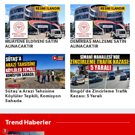
RESMİ İLANDIR
RESMİ İLANDIR
MUAYENE ELDİVENİ SATIN
DEMİRBAŞ MALZEME SATIN
ALINACAKTIR
ALINACAKTIR
Sütaş'a Arazi Tahsisine
Bingöl’de Zincirleme Trafik
Köylüler Tepkili, Komisyon
Kazası: 5 Yaralı
Sahada
Trend Haberler
1