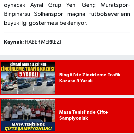
oynacak Ayral Grup Yeni Genç Muratspor-
Binpınarsu Solhanspor maçına futbolseverlerin
büyük ilgi göstermesi bekleniyor.
Kaynak:
HABER MERKEZİ
Bingöl’de Zincirleme Trafik
Kazası: 5 Yaralı
Masa Tenisi'nde Çifte
Şampiyonluk