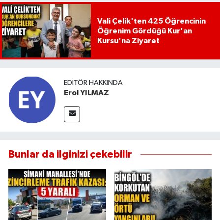
Vali Çelik'ten 425 Öğrencinin
Öğrenim Gördüğü Kur'an
Kursu'na Ziyaret
EDITÖR HAKKINDA
Erol YILMAZ
Bunlar da ilginizi çekebilir