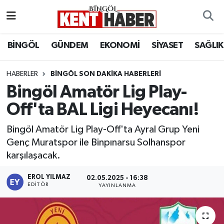
ADAKLI
Bingöl Nöbetçi Eczaneler
BİNGÖL
GÜNDEM
EKONOMİ
SİYASET
SAĞLIK
BİLİM-TEKNOLOJİ
Bingöl Hava Durumu
HABERLER
BINGÖL SON DAKIKA HABERLERI
Bingöl Amatör Lig Play-
DÜNYA
Bingöl Namaz Vakitleri
Off'ta BAL Ligi Heyecanı!
EĞİTİM
Bingöl Trafik Yoğunluk Haritası
Bingöl Amatör Lig Play-Off'ta Ayral Grup Yeni
EKONOMİ
Süper Lig Puan Durumu ve Fikstür
Genç Muratspor ile Binpınarsu Solhanspor
karşılaşacak.
GENÇ
Tüm Manşetler
EROL YILMAZ
02.05.2025 - 16:38
EDITÖR
YAYINLANMA
GÜNDEM
Son Dakika Haberleri
KARLIOVA
Haber Arşivi