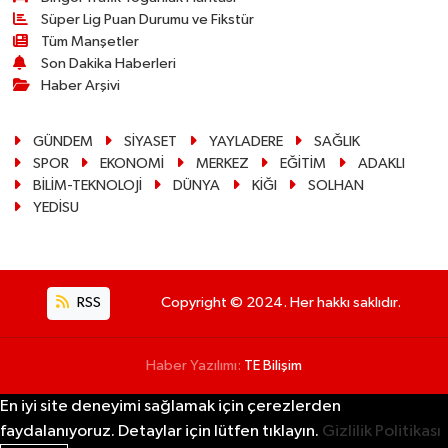
Süper Lig Puan Durumu ve Fikstür
Tüm Manşetler
Son Dakika Haberleri
Haber Arşivi
GÜNDEM
SİYASET
YAYLADERE
SAĞLIK
SPOR
EKONOMİ
MERKEZ
EĞİTİM
ADAKLI
BİLİM-TEKNOLOJİ
DÜNYA
KİĞI
SOLHAN
YEDİSU
RSS
Copyright © 2024. Her hakkı saklıdır.
Haber Yazılımı:
TE Bilişim
En iyi site deneyimi sağlamak için çerezlerden
faydalanıyoruz. Detaylar için lütfen tıklayın.
Gizlilik Politikası