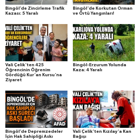
Bingöl’de Zincirleme Trafik
Bingöl'de Korkutan Orman
Kazası: 5 Yaralı
ve Örtü Yangınları!
Vali Çelik'ten 425
Bingöl-Erzurum Yolunda
Öğrencinin Öğrenim
Kaza: 4 Yaralı
Gördüğü Kur'an Kursu'na
Ziyaret
Bingöl’de Depremzedeler
Vali Çelik'ten Kızılay'a Kan
İçin Hak Sahipliği Askı
Bağışı