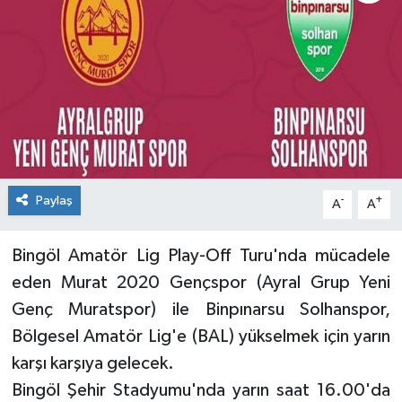
KİĞI
MERKEZ
RESMİ İLANLAR
SAĞLIK
Paylaş
-
+
A
A
SİYASET
Bingöl Amatör Lig Play-Off Turu'nda mücadele
SOLHAN
eden Murat 2020 Gençspor (Ayral Grup Yeni
SPOR
Genç Muratspor) ile Binpınarsu Solhanspor,
Bölgesel Amatör Lig'e (BAL) yükselmek için yarın
YAYLADERE
karşı karşıya gelecek.
Bingöl Şehir Stadyumu'nda yarın saat 16.00'da
YEDİSU