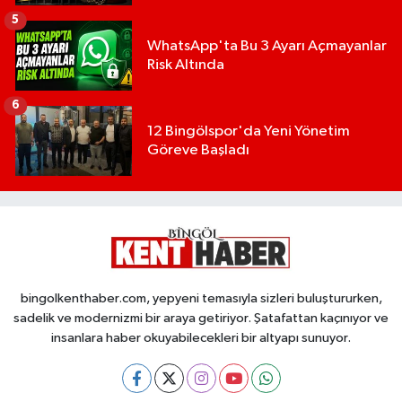
5
WhatsApp'ta Bu 3 Ayarı Açmayanlar
Risk Altında
6
12 Bingölspor'da Yeni Yönetim
Göreve Başladı
bingolkenthaber.com, yepyeni temasıyla sizleri buluştururken,
sadelik ve modernizmi bir araya getiriyor. Şatafattan kaçınıyor ve
insanlara haber okuyabilecekleri bir altyapı sunuyor.