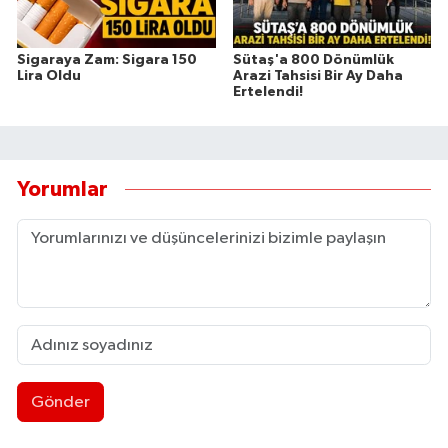
Sigaraya Zam: Sigara 150
Sütaş'a 800 Dönümlük
Lira Oldu
Arazi Tahsisi Bir Ay Daha
Ertelendi!
Yorumlar
Gönder