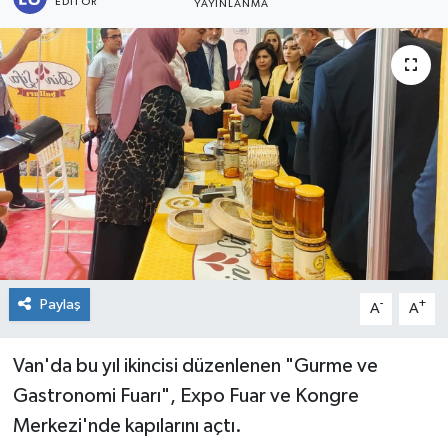
EDITÖR
YAYINLANMA
KİĞI
MERKEZ
RESMİ İLANLAR
SAĞLIK
SİYASET
SOLHAN
Paylaş
-
+
A
A
SPOR
Van'da bu yıl ikincisi düzenlenen "Gurme ve
YAYLADERE
Gastronomi Fuarı", Expo Fuar ve Kongre
Merkezi'nde kapılarını açtı.
YEDİSU