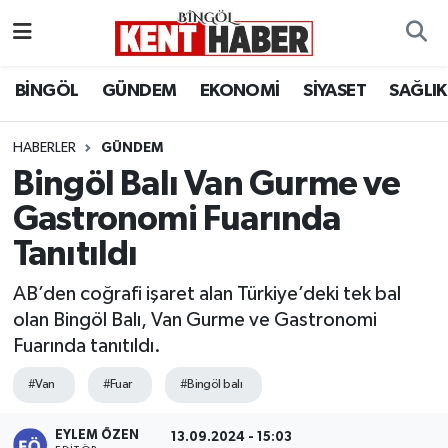
ADAKLI
Bingöl Nöbetçi Eczaneler
BİNGÖL
GÜNDEM
EKONOMİ
SİYASET
SAĞLIK
BİLİM-TEKNOLOJİ
Bingöl Hava Durumu
HABERLER
GÜNDEM
Bingöl Balı Van Gurme ve
DÜNYA
Bingöl Namaz Vakitleri
Gastronomi Fuarında
EĞİTİM
Bingöl Trafik Yoğunluk Haritası
Tanıtıldı
EKONOMİ
Süper Lig Puan Durumu ve Fikstür
AB’den coğrafi işaret alan Türkiye’deki tek bal
olan Bingöl Balı, Van Gurme ve Gastronomi
GENÇ
Tüm Manşetler
Fuarında tanıtıldı.
GÜNDEM
Son Dakika Haberleri
#Van
#Fuar
#Bingöl balı
KARLIOVA
Haber Arşivi
EYLEM ÖZEN
13.09.2024 - 15:03