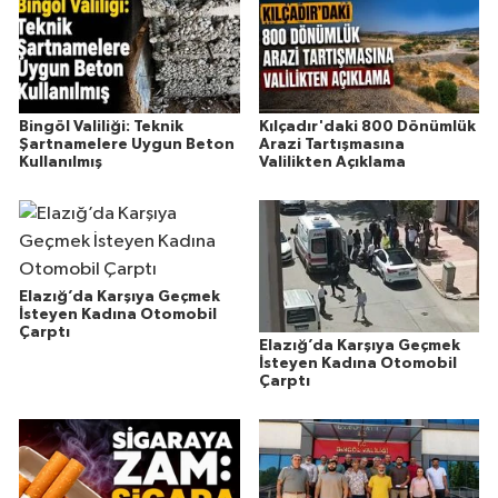
Bingöl Valiliği: Teknik
Kılçadır'daki 800 Dönümlük
Şartnamelere Uygun Beton
Arazi Tartışmasına
Kullanılmış
Valilikten Açıklama
Elazığ’da Karşıya Geçmek
İsteyen Kadına Otomobil
Çarptı
Elazığ’da Karşıya Geçmek
İsteyen Kadına Otomobil
Çarptı