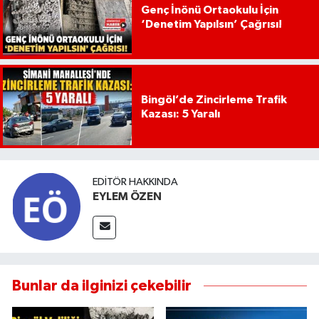
Genç İnönü Ortaokulu İçin
‘Denetim Yapılsın’ Çağrısı!
Bingöl’de Zincirleme Trafik
Kazası: 5 Yaralı
EDITÖR HAKKINDA
EYLEM ÖZEN
Bunlar da ilginizi çekebilir