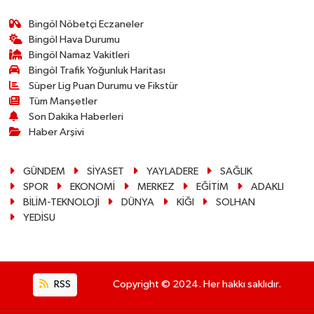
Bingöl Nöbetçi Eczaneler
Bingöl Hava Durumu
Bingöl Namaz Vakitleri
Bingöl Trafik Yoğunluk Haritası
Süper Lig Puan Durumu ve Fikstür
Tüm Manşetler
Son Dakika Haberleri
Haber Arşivi
GÜNDEM
SİYASET
YAYLADERE
SAĞLIK
SPOR
EKONOMİ
MERKEZ
EĞİTİM
ADAKLI
BİLİM-TEKNOLOJİ
DÜNYA
KİĞI
SOLHAN
YEDİSU
RSS
Copyright © 2024. Her hakkı saklıdır.