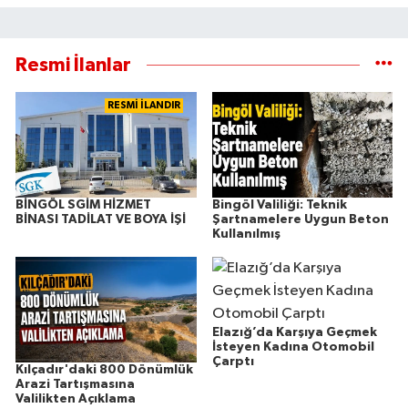
Resmi İlanlar
RESMİ İLANDIR
BİNGÖL SGİM HİZMET
Bingöl Valiliği: Teknik
BİNASI TADİLAT VE BOYA İŞİ
Şartnamelere Uygun Beton
Kullanılmış
Elazığ’da Karşıya Geçmek
İsteyen Kadına Otomobil
Çarptı
Kılçadır'daki 800 Dönümlük
Arazi Tartışmasına
Valilikten Açıklama