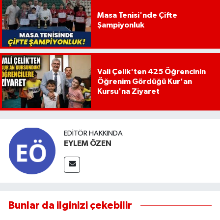
Masa Tenisi'nde Çifte
Şampiyonluk
Vali Çelik'ten 425 Öğrencinin
Öğrenim Gördüğü Kur'an
Kursu'na Ziyaret
EDITÖR HAKKINDA
EYLEM ÖZEN
Bunlar da ilginizi çekebilir