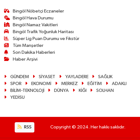
Bingöl Nöbetçi Eczaneler
Bingöl Hava Durumu
Bingöl Namaz Vakitleri
Bingöl Trafik Yoğunluk Haritası
Süper Lig Puan Durumu ve Fikstür
Tüm Manşetler
Son Dakika Haberleri
Haber Arşivi
GÜNDEM
SİYASET
YAYLADERE
SAĞLIK
SPOR
EKONOMİ
MERKEZ
EĞİTİM
ADAKLI
BİLİM-TEKNOLOJİ
DÜNYA
KİĞI
SOLHAN
YEDİSU
RSS
Copyright © 2024. Her hakkı saklıdır.