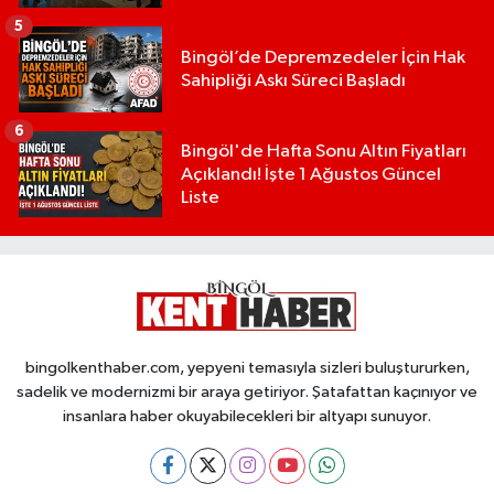
5
Bingöl’de Depremzedeler İçin Hak
Sahipliği Askı Süreci Başladı
6
Bingöl'de Hafta Sonu Altın Fiyatları
Açıklandı! İşte 1 Ağustos Güncel
Liste
bingolkenthaber.com, yepyeni temasıyla sizleri buluştururken,
sadelik ve modernizmi bir araya getiriyor. Şatafattan kaçınıyor ve
insanlara haber okuyabilecekleri bir altyapı sunuyor.