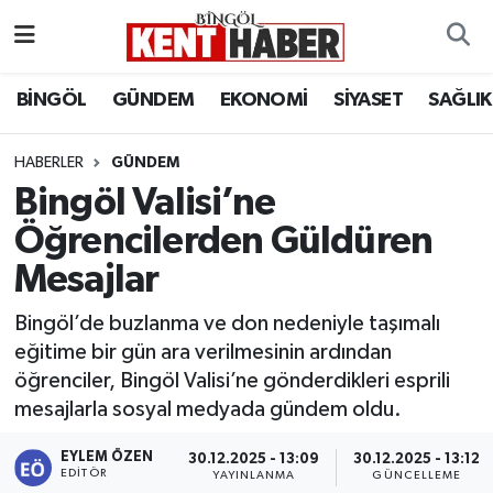
ADAKLI
Bingöl Nöbetçi Eczaneler
BİNGÖL
GÜNDEM
EKONOMİ
SİYASET
SAĞLIK
BİLİM-TEKNOLOJİ
Bingöl Hava Durumu
HABERLER
GÜNDEM
Bingöl Valisi’ne
DÜNYA
Bingöl Namaz Vakitleri
Öğrencilerden Güldüren
EĞİTİM
Bingöl Trafik Yoğunluk Haritası
Mesajlar
EKONOMİ
Süper Lig Puan Durumu ve Fikstür
Bingöl’de buzlanma ve don nedeniyle taşımalı
eğitime bir gün ara verilmesinin ardından
GENÇ
Tüm Manşetler
öğrenciler, Bingöl Valisi’ne gönderdikleri esprili
mesajlarla sosyal medyada gündem oldu.
GÜNDEM
Son Dakika Haberleri
EYLEM ÖZEN
30.12.2025 - 13:09
30.12.2025 - 13:12
KARLIOVA
Haber Arşivi
EDITÖR
YAYINLANMA
GÜNCELLEME