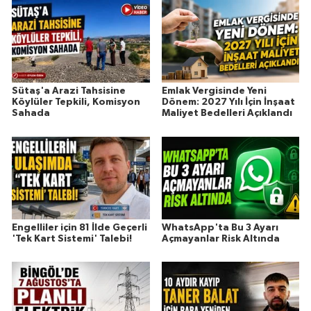
Sütaş'a Arazi Tahsisine
Emlak Vergisinde Yeni
Köylüler Tepkili, Komisyon
Dönem: 2027 Yılı İçin İnşaat
Sahada
Maliyet Bedelleri Açıklandı
Engelliler için 81 İlde Geçerli
WhatsApp'ta Bu 3 Ayarı
'Tek Kart Sistemi' Talebi!
Açmayanlar Risk Altında