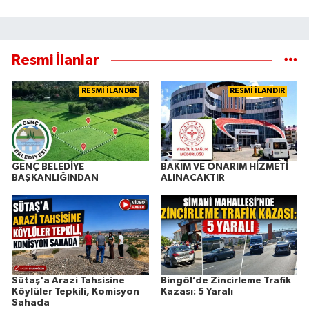
Resmi İlanlar
RESMİ İLANDIR
RESMİ İLANDIR
GENÇ BELEDİYE
BAKIM VE ONARIM HİZMETİ
BAŞKANLIĞINDAN
ALINACAKTIR
Sütaş'a Arazi Tahsisine
Bingöl’de Zincirleme Trafik
Köylüler Tepkili, Komisyon
Kazası: 5 Yaralı
Sahada