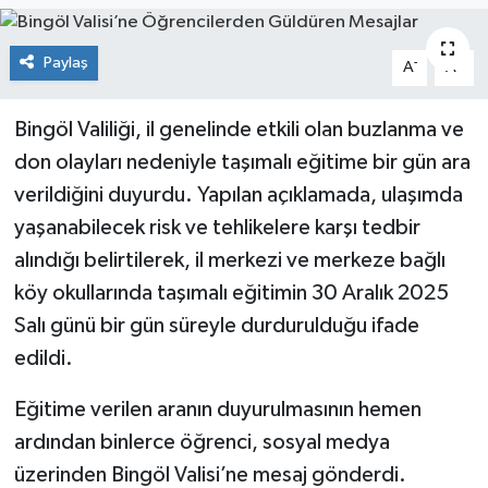
KİĞI
Paylaş
-
+
A
A
MERKEZ
Bingöl Valiliği, il genelinde etkili olan buzlanma ve
RESMİ İLANLAR
don olayları nedeniyle taşımalı eğitime bir gün ara
verildiğini duyurdu. Yapılan açıklamada, ulaşımda
SAĞLIK
yaşanabilecek risk ve tehlikelere karşı tedbir
alındığı belirtilerek, il merkezi ve merkeze bağlı
SİYASET
köy okullarında taşımalı eğitimin 30 Aralık 2025
SOLHAN
Salı günü bir gün süreyle durdurulduğu ifade
edildi.
SPOR
Eğitime verilen aranın duyurulmasının hemen
YAYLADERE
ardından binlerce öğrenci, sosyal medya
üzerinden Bingöl Valisi’ne mesaj gönderdi.
YEDİSU