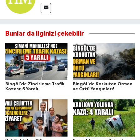
Bunlar da ilginizi çekebilir
Bingöl’de Zincirleme Trafik
Bingöl'de Korkutan Orman
Kazası: 5 Yaralı
ve Örtü Yangınları!