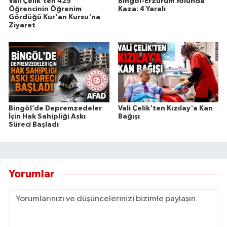
Vali Çelik'ten 425
Bingöl-Erzurum Yolunda
Öğrencinin Öğrenim
Kaza: 4 Yaralı
Gördüğü Kur'an Kursu'na
Ziyaret
Bingöl’de Depremzedeler
Vali Çelik'ten Kızılay'a Kan
İçin Hak Sahipliği Askı
Bağışı
Süreci Başladı
Yorumlar