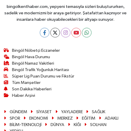
bingolkenthaber.com, yepyeni temasıyla sizleri buluştururken,
sadelik ve modernizmi bir araya getiriyor. Şatafattan kaçınıyor ve
insanlara haber okuyabilecekleri bir altyapı sunuyor.
Bingöl Nöbetçi Eczaneler
Bingöl Hava Durumu
Bingöl Namaz Vakitleri
Bingöl Trafik Yoğunluk Haritası
Süper Lig Puan Durumu ve Fikstür
Tüm Manşetler
Son Dakika Haberleri
Haber Arşivi
GÜNDEM
SİYASET
YAYLADERE
SAĞLIK
SPOR
EKONOMİ
MERKEZ
EĞİTİM
ADAKLI
BİLİM-TEKNOLOJİ
DÜNYA
KİĞI
SOLHAN