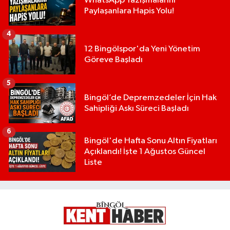
WhatsApp Yazışmalarını
Paylaşanlara Hapis Yolu!
4
12 Bingölspor'da Yeni Yönetim
Göreve Başladı
5
Bingöl’de Depremzedeler İçin Hak
Sahipliği Askı Süreci Başladı
6
Bingöl'de Hafta Sonu Altın Fiyatları
Açıklandı! İşte 1 Ağustos Güncel
Liste