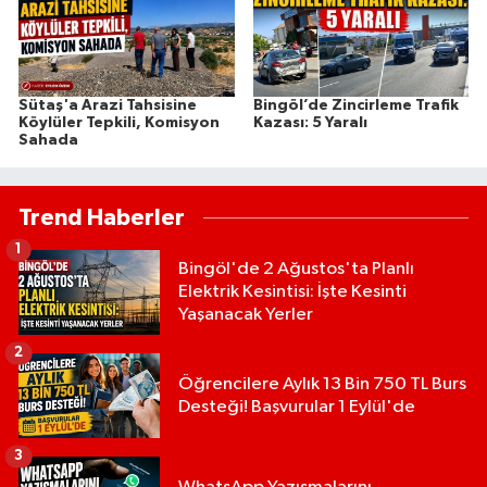
Sütaş'a Arazi Tahsisine
Bingöl’de Zincirleme Trafik
Köylüler Tepkili, Komisyon
Kazası: 5 Yaralı
Sahada
Trend Haberler
1
Bingöl'de 2 Ağustos'ta Planlı
Elektrik Kesintisi: İşte Kesinti
Yaşanacak Yerler
2
Öğrencilere Aylık 13 Bin 750 TL Burs
Desteği! Başvurular 1 Eylül'de
3