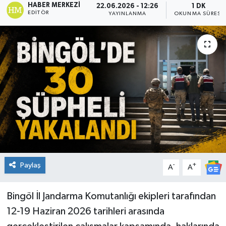
HABER MERKEZI
22.06.2026 - 12:26
1 DK
EDITÖR
YAYINLANMA
OKUNMA SÜRESI
KİĞI
MERKEZ
RESMİ İLANLAR
SAĞLIK
SİYASET
SOLHAN
Paylaş
-
+
A
A
SPOR
Bingöl İl Jandarma Komutanlığı ekipleri tarafından
YAYLADERE
12-19 Haziran 2026 tarihleri arasında
YEDİSU