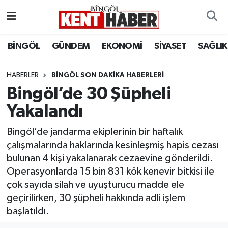
ADAKLI
Bingöl Nöbetçi Eczaneler
BİNGÖL
GÜNDEM
EKONOMİ
SİYASET
SAĞLIK
BİLİM-TEKNOLOJİ
Bingöl Hava Durumu
HABERLER
BINGÖL SON DAKIKA HABERLERI
Bingöl’de 30 Şüpheli
DÜNYA
Bingöl Namaz Vakitleri
Yakalandı
EĞİTİM
Bingöl Trafik Yoğunluk Haritası
Bingöl’de jandarma ekiplerinin bir haftalık
EKONOMİ
Süper Lig Puan Durumu ve Fikstür
çalışmalarında haklarında kesinleşmiş hapis cezası
bulunan 4 kişi yakalanarak cezaevine gönderildi.
GENÇ
Tüm Manşetler
Operasyonlarda 15 bin 831 kök kenevir bitkisi ile
çok sayıda silah ve uyuşturucu madde ele
GÜNDEM
Son Dakika Haberleri
geçirilirken, 30 şüpheli hakkında adli işlem
başlatıldı.
KARLIOVA
Haber Arşivi