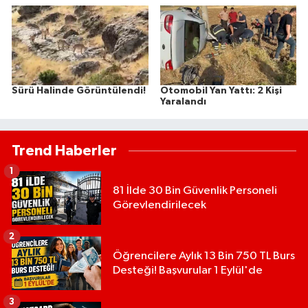
Sürü Halinde Görüntülendi!
Otomobil Yan Yattı: 2 Kişi
Yaralandı
Trend Haberler
1
81 İlde 30 Bin Güvenlik Personeli
Görevlendirilecek
2
Öğrencilere Aylık 13 Bin 750 TL Burs
Desteği! Başvurular 1 Eylül'de
3