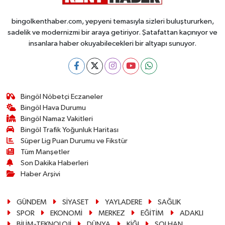
bingolkenthaber.com, yepyeni temasıyla sizleri buluştururken,
sadelik ve modernizmi bir araya getiriyor. Şatafattan kaçınıyor ve
insanlara haber okuyabilecekleri bir altyapı sunuyor.
Bingöl Nöbetçi Eczaneler
Bingöl Hava Durumu
Bingöl Namaz Vakitleri
Bingöl Trafik Yoğunluk Haritası
Süper Lig Puan Durumu ve Fikstür
Tüm Manşetler
Son Dakika Haberleri
Haber Arşivi
GÜNDEM
SİYASET
YAYLADERE
SAĞLIK
SPOR
EKONOMİ
MERKEZ
EĞİTİM
ADAKLI
BİLİM-TEKNOLOJİ
DÜNYA
KİĞI
SOLHAN