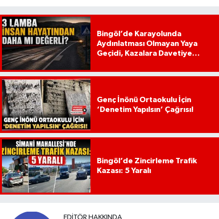
Bingöl’de Karayolunda
Aydınlatması Olmayan Yaya
Geçidi, Kazalara Davetiye
Çıkarıyor!
Genç İnönü Ortaokulu İçin
‘Denetim Yapılsın’ Çağrısı!
Bingöl’de Zincirleme Trafik
Kazası: 5 Yaralı
EDITÖR HAKKINDA