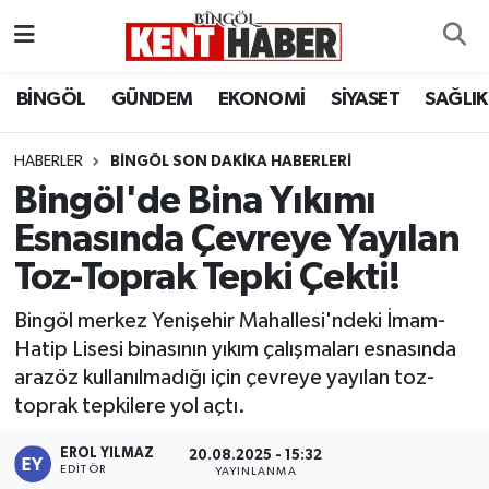
ADAKLI
Bingöl Nöbetçi Eczaneler
BİNGÖL
GÜNDEM
EKONOMİ
SİYASET
SAĞLIK
BİLİM-TEKNOLOJİ
Bingöl Hava Durumu
HABERLER
BINGÖL SON DAKIKA HABERLERI
Bingöl'de Bina Yıkımı
DÜNYA
Bingöl Namaz Vakitleri
Esnasında Çevreye Yayılan
EĞİTİM
Bingöl Trafik Yoğunluk Haritası
Toz-Toprak Tepki Çekti!
EKONOMİ
Süper Lig Puan Durumu ve Fikstür
Bingöl merkez Yenişehir Mahallesi'ndeki İmam-
Hatip Lisesi binasının yıkım çalışmaları esnasında
GENÇ
Tüm Manşetler
arazöz kullanılmadığı için çevreye yayılan toz-
toprak tepkilere yol açtı.
GÜNDEM
Son Dakika Haberleri
EROL YILMAZ
20.08.2025 - 15:32
KARLIOVA
Haber Arşivi
EDITÖR
YAYINLANMA