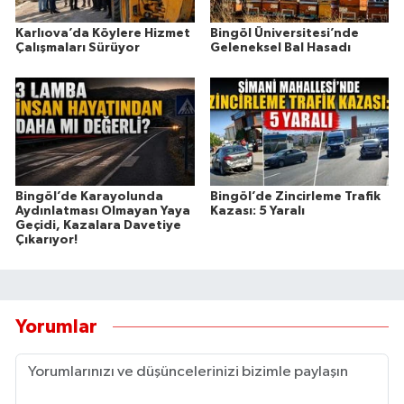
Karlıova’da Köylere Hizmet
Bingöl Üniversitesi’nde
Çalışmaları Sürüyor
Geleneksel Bal Hasadı
Bingöl’de Karayolunda
Bingöl’de Zincirleme Trafik
Aydınlatması Olmayan Yaya
Kazası: 5 Yaralı
Geçidi, Kazalara Davetiye
Çıkarıyor!
Yorumlar