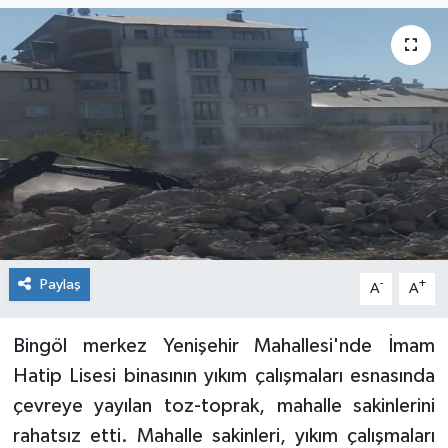
KİĞI
MERKEZ
RESMİ İLANLAR
SAĞLIK
SİYASET
Paylaş
-
+
A
A
SOLHAN
SPOR
Bingöl merkez Yenişehir Mahallesi'nde İmam
Hatip Lisesi binasının yıkım çalışmaları esnasında
YAYLADERE
çevreye yayılan toz-toprak, mahalle sakinlerini
rahatsız etti. Mahalle sakinleri, yıkım çalışmaları
YEDİSU