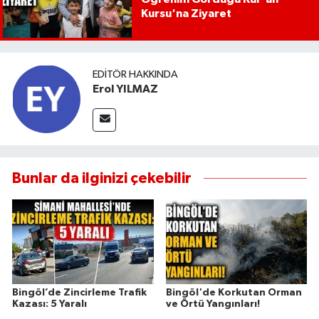
Kursu'na Ziyaret
EDITÖR HAKKINDA
Erol YILMAZ
Bunlar da ilginizi çekebilir
Bingöl’de Zincirleme Trafik
Bingöl'de Korkutan Orman
Kazası: 5 Yaralı
ve Örtü Yangınları!