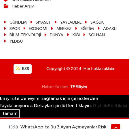
Haber Arşivi
GÜNDEM
SİYASET
YAYLADERE
SAĞLIK
SPOR
EKONOMİ
MERKEZ
EĞİTİM
ADAKLI
BİLİM-TEKNOLOJİ
DÜNYA
KİĞI
SOLHAN
YEDİSU
RSS
Copyright © 2024. Her hakkı saklıdır.
Haber Yazılımı:
TE Bilişim
En iyi site deneyimi sağlamak için çerezlerden
faydalanıyoruz. Detaylar için lütfen tıklayın.
Gizlilik Politikası
Tamam
WhatsApp'ta Bu 3 Ayarı Açmayanlar Risk
13:18