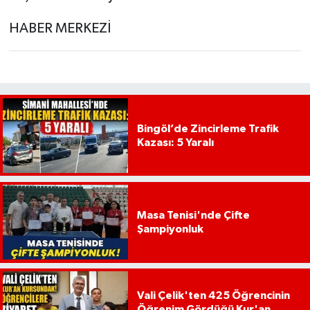
HABER MERKEZİ
Bingöl’de Zincirleme Trafik
Kazası: 5 Yaralı
Masa Tenisi'nde Çifte
Şampiyonluk
Vali Çelik'ten 425 Öğrencinin
Öğrenim Gördüğü Kur'an