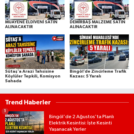
MUAYENE ELDİVENİ SATIN
DEMİRBAŞ MALZEME SATIN
ALINACAKTIR
ALINACAKTIR
Sütaş'a Arazi Tahsisine
Bingöl’de Zincirleme Trafik
Köylüler Tepkili, Komisyon
Kazası: 5 Yaralı
Sahada
Trend Haberler
1
Bingöl'de 2 Ağustos'ta Planlı
Elektrik Kesintisi: İşte Kesinti
Yaşanacak Yerler