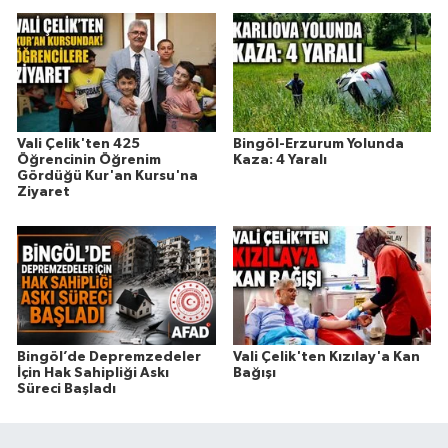
Vali Çelik'ten 425
Bingöl-Erzurum Yolunda
Öğrencinin Öğrenim
Kaza: 4 Yaralı
Gördüğü Kur'an Kursu'na
Ziyaret
Bingöl’de Depremzedeler
Vali Çelik'ten Kızılay'a Kan
İçin Hak Sahipliği Askı
Bağışı
Süreci Başladı