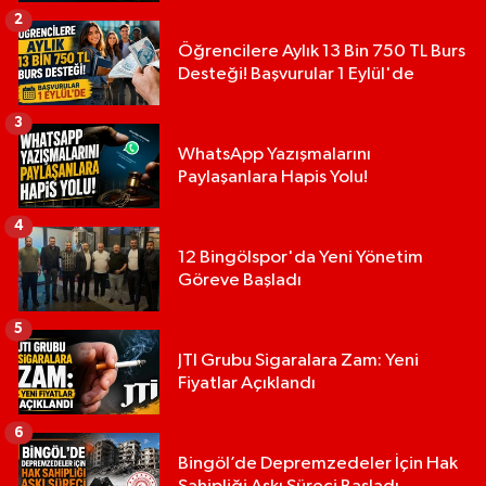
2
Öğrencilere Aylık 13 Bin 750 TL Burs
Desteği! Başvurular 1 Eylül'de
3
WhatsApp Yazışmalarını
Paylaşanlara Hapis Yolu!
4
12 Bingölspor'da Yeni Yönetim
Göreve Başladı
5
JTI Grubu Sigaralara Zam: Yeni
Fiyatlar Açıklandı
6
Bingöl’de Depremzedeler İçin Hak