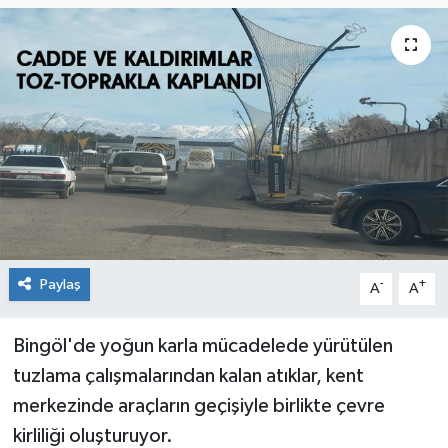
KİĞI
MERKEZ
RESMİ İLANLAR
SAĞLIK
SİYASET
Paylaş
-
+
A
A
SOLHAN
SPOR
Bingöl'de yoğun karla mücadelede yürütülen
tuzlama çalışmalarından kalan atıklar, kent
YAYLADERE
merkezinde araçların geçişiyle birlikte çevre
kirliliği oluşturuyor.
YEDİSU