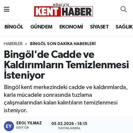
ADAKLI
Bingöl Nöbetçi Eczaneler
BİNGÖL
GÜNDEM
EKONOMİ
SİYASET
SAĞLIK
BİLİM-TEKNOLOJİ
Bingöl Hava Durumu
HABERLER
BINGÖL SON DAKIKA HABERLERI
Bingöl'de Cadde ve
DÜNYA
Bingöl Namaz Vakitleri
Kaldırımların Temizlenmesi
EĞİTİM
Bingöl Trafik Yoğunluk Haritası
İsteniyor
EKONOMİ
Süper Lig Puan Durumu ve Fikstür
Bingöl kent merkezindeki cadde ve kaldırımlarda,
karla mücadele sonrasında tuzlama
GENÇ
Tüm Manşetler
çalışmalarından kalan kalıntıların temizlenmesi
isteniyor.
GÜNDEM
Son Dakika Haberleri
EROL YILMAZ
05.02.2026 - 16:15
KARLIOVA
Haber Arşivi
EDITÖR
YAYINLANMA