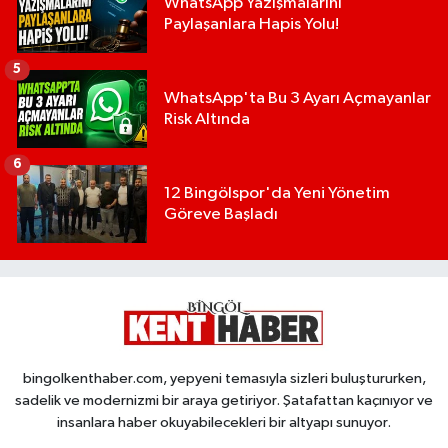
WhatsApp Yazışmalarını
Paylaşanlara Hapis Yolu!
5
WhatsApp'ta Bu 3 Ayarı Açmayanlar
Risk Altında
6
12 Bingölspor'da Yeni Yönetim
Göreve Başladı
bingolkenthaber.com, yepyeni temasıyla sizleri buluştururken,
sadelik ve modernizmi bir araya getiriyor. Şatafattan kaçınıyor ve
insanlara haber okuyabilecekleri bir altyapı sunuyor.