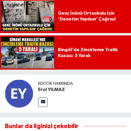
Genç İnönü Ortaokulu İçin
‘Denetim Yapılsın’ Çağrısı!
Bingöl’de Zincirleme Trafik
Kazası: 5 Yaralı
EDITÖR HAKKINDA
Erol YILMAZ
Bunlar da ilginizi çekebilir