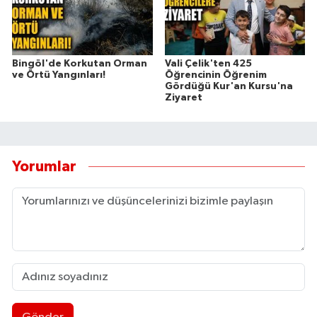
Bingöl'de Korkutan Orman
Vali Çelik'ten 425
ve Örtü Yangınları!
Öğrencinin Öğrenim
Gördüğü Kur'an Kursu'na
Ziyaret
Yorumlar