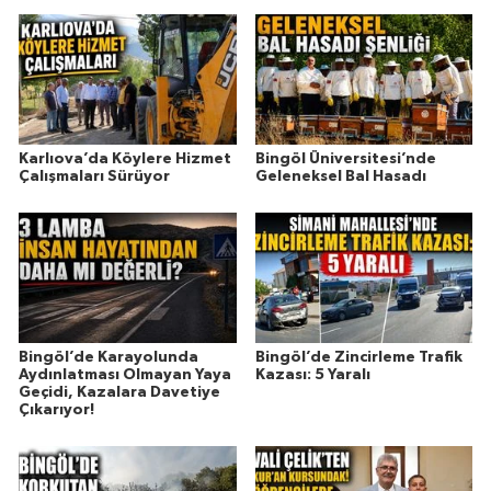
Karlıova’da Köylere Hizmet
Bingöl Üniversitesi’nde
Çalışmaları Sürüyor
Geleneksel Bal Hasadı
Bingöl’de Karayolunda
Bingöl’de Zincirleme Trafik
Aydınlatması Olmayan Yaya
Kazası: 5 Yaralı
Geçidi, Kazalara Davetiye
Çıkarıyor!