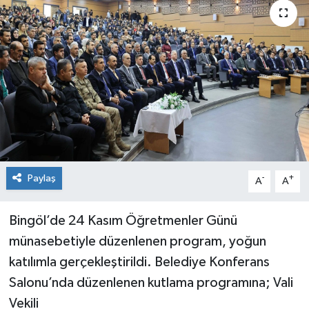
KİĞI
MERKEZ
RESMİ İLANLAR
SAĞLIK
SİYASET
Paylaş
-
+
A
A
SOLHAN
Bingöl’de 24 Kasım Öğretmenler Günü
SPOR
münasebetiyle düzenlenen program, yoğun
katılımla gerçekleştirildi. Belediye Konferans
YAYLADERE
Salonu’nda düzenlenen kutlama programına; Vali
Vekili
YEDİSU