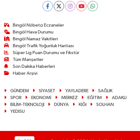
Bingöl Nöbetçi Eczaneler
Bingöl Hava Durumu
Bingöl Namaz Vakitleri
Bingöl Trafik Yoğunluk Haritası
Süper Lig Puan Durumu ve Fikstür
Tüm Manşetler
Son Dakika Haberleri
Haber Arşivi
GÜNDEM
SİYASET
YAYLADERE
SAĞLIK
SPOR
EKONOMİ
MERKEZ
EĞİTİM
ADAKLI
BİLİM-TEKNOLOJİ
DÜNYA
KİĞI
SOLHAN
YEDİSU