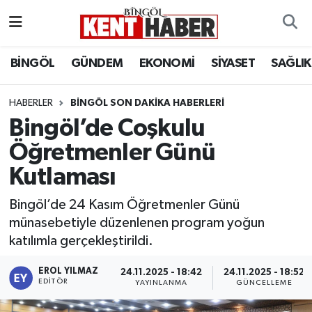
ADAKLI
Bingöl Nöbetçi Eczaneler
BİNGÖL
GÜNDEM
EKONOMİ
SİYASET
SAĞLIK
BİLİM-TEKNOLOJİ
Bingöl Hava Durumu
HABERLER
BINGÖL SON DAKIKA HABERLERI
Bingöl’de Coşkulu
DÜNYA
Bingöl Namaz Vakitleri
Öğretmenler Günü
EĞİTİM
Bingöl Trafik Yoğunluk Haritası
Kutlaması
EKONOMİ
Süper Lig Puan Durumu ve Fikstür
Bingöl’de 24 Kasım Öğretmenler Günü
münasebetiyle düzenlenen program yoğun
GENÇ
Tüm Manşetler
katılımla gerçekleştirildi.
GÜNDEM
Son Dakika Haberleri
EROL YILMAZ
24.11.2025 - 18:42
24.11.2025 - 18:52
EDITÖR
YAYINLANMA
GÜNCELLEME
KARLIOVA
Haber Arşivi