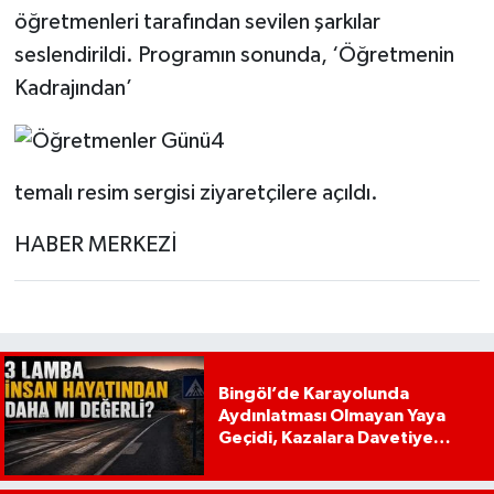
öğretmenleri tarafından sevilen şarkılar
seslendirildi. Programın sonunda, ‘Öğretmenin
Kadrajından’
temalı resim sergisi ziyaretçilere açıldı.
HABER MERKEZİ
Bingöl’de Karayolunda
Aydınlatması Olmayan Yaya
Geçidi, Kazalara Davetiye
Çıkarıyor!