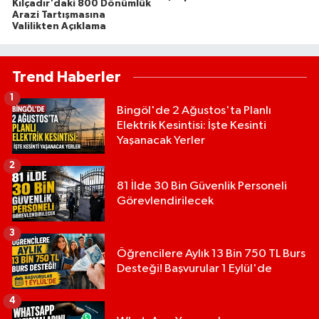
Kılçadır'daki 800 Dönümlük
Arazi Tartışmasına
Valilikten Açıklama
Trend Haberler
1
Bingöl'de 2 Ağustos'ta Planlı
Elektrik Kesintisi: İşte Kesinti
Yaşanacak Yerler
2
81 İlde 30 Bin Güvenlik Personeli
Görevlendirilecek
3
Öğrencilere Aylık 13 Bin 750 TL Burs
Desteği! Başvurular 1 Eylül'de
4