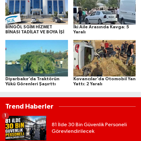
BİNGÖL SGİM HİZMET
İki Aile Arasında Kavga: 5
BİNASI TADİLAT VE BOYA İŞİ
Yaralı
Diyarbakır’da Traktörün
Kovancılar’da Otomobil Yan
Yükü Görenleri Şaşırttı
Yattı: 2 Yaralı
Trend Haberler
1
81 İlde 30 Bin Güvenlik Personeli
Görevlendirilecek