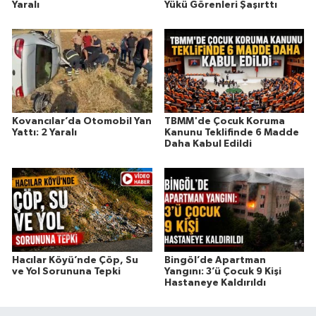
Yaralı
Yükü Görenleri Şaşırttı
Kovancılar’da Otomobil Yan
TBMM'de Çocuk Koruma
Yattı: 2 Yaralı
Kanunu Teklifinde 6 Madde
Daha Kabul Edildi
Hacılar Köyü’nde Çöp, Su
Bingöl’de Apartman
ve Yol Sorununa Tepki
Yangını: 3’ü Çocuk 9 Kişi
Hastaneye Kaldırıldı