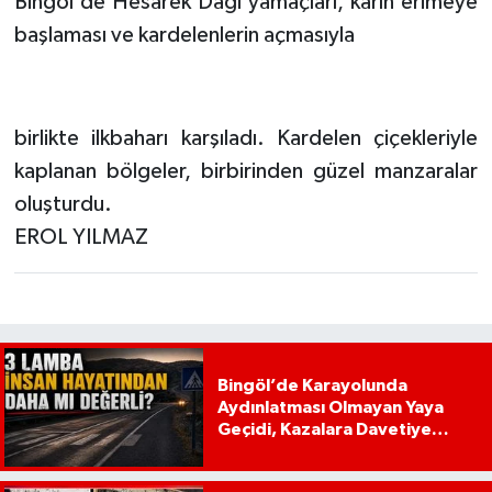
Bingöl'de Hesarek Dağı yamaçları, karın erimeye
başlaması ve kardelenlerin açmasıyla
birlikte ilkbaharı karşıladı. Kardelen çiçekleriyle
kaplanan bölgeler, birbirinden güzel manzaralar
oluşturdu.
EROL YILMAZ
Bingöl’de Karayolunda
Aydınlatması Olmayan Yaya
Geçidi, Kazalara Davetiye
Çıkarıyor!