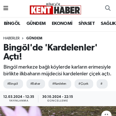
ADAKLI
Bingöl Nöbetçi Eczaneler
BİNGÖL
GÜNDEM
EKONOMİ
SİYASET
SAĞLIK
BİLİM-TEKNOLOJİ
Bingöl Hava Durumu
HABERLER
GÜNDEM
Bingöl'de 'Kardelenler'
DÜNYA
Bingöl Namaz Vakitleri
Açtı!
EĞİTİM
Bingöl Trafik Yoğunluk Haritası
Bingöl merkeze bağlı köylerde karların erimesiyle
EKONOMİ
Süper Lig Puan Durumu ve Fikstür
birlikte ilkbaharın müjdecisi kardelenler çiçek açtı.
#Bingöl
#Bahar
#Kardelen
#Çiçek
#
GENÇ
Tüm Manşetler
12.03.2024 - 12:35
30.10.2024 - 22:15
GÜNDEM
Son Dakika Haberleri
YAYINLANMA
GÜNCELLEME
KARLIOVA
Haber Arşivi