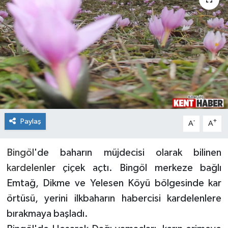
KİĞI
MERKEZ
RESMİ İLANLAR
SAĞLIK
Paylaş
SİYASET
-
+
A
A
SOLHAN
Bingöl
'de baharın müjdecisi olarak bilinen
kardelen
ler çiçek açtı. Bingöl merkeze bağlı
SPOR
Emtağ, Dikme ve Yelesen Köyü bölgesinde kar
örtüsü, yerini ilkbaharın habercisi kardelenlere
YAYLADERE
bırakmaya başladı.
YEDİSU