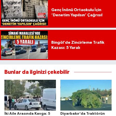
Genç İnönü Ortaokulu İçin
‘Denetim Yapılsın’ Çağrısı!
Bingöl’de Zincirleme Trafik
Kazası: 5 Yaralı
Bunlar da ilginizi çekebilir
İki Aile Arasında Kavga: 5
Diyarbakır’da Traktörün