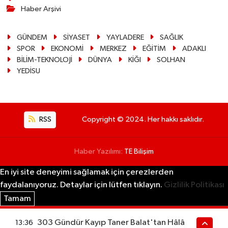
Haber Arşivi
GÜNDEM
SİYASET
YAYLADERE
SAĞLIK
SPOR
EKONOMİ
MERKEZ
EĞİTİM
ADAKLI
BİLİM-TEKNOLOJİ
DÜNYA
KİĞI
SOLHAN
YEDİSU
RSS
Copyright © 2024. Her hakkı saklıdır.
Haber Yazılımı:
TE Bilişim
En iyi site deneyimi sağlamak için çerezlerden
faydalanıyoruz. Detaylar için lütfen tıklayın.
Gizlilik Politikası
Tamam
303 Gündür Kayıp Taner Balat'tan Hâlâ
13:36