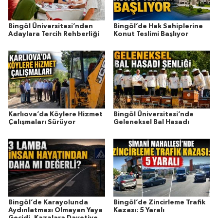
Bingöl Üniversitesi’nden
Bingöl’de Hak Sahiplerine
Adaylara Tercih Rehberliği
Konut Teslimi Başlıyor
Karlıova’da Köylere Hizmet
Bingöl Üniversitesi’nde
Çalışmaları Sürüyor
Geleneksel Bal Hasadı
Bingöl’de Karayolunda
Bingöl’de Zincirleme Trafik
Aydınlatması Olmayan Yaya
Kazası: 5 Yaralı
Geçidi, Kazalara Davetiye