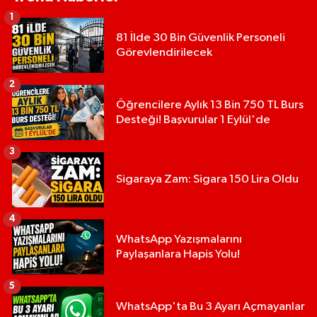
1
81 İlde 30 Bin Güvenlik Personeli
Görevlendirilecek
2
Öğrencilere Aylık 13 Bin 750 TL Burs
Desteği! Başvurular 1 Eylül'de
3
Sigaraya Zam: Sigara 150 Lira Oldu
4
WhatsApp Yazışmalarını
Paylaşanlara Hapis Yolu!
5
WhatsApp'ta Bu 3 Ayarı Açmayanlar