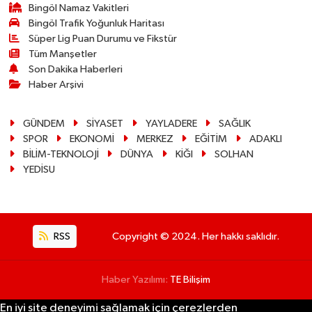
Bingöl Namaz Vakitleri
Bingöl Trafik Yoğunluk Haritası
Süper Lig Puan Durumu ve Fikstür
Tüm Manşetler
Son Dakika Haberleri
Haber Arşivi
GÜNDEM
SİYASET
YAYLADERE
SAĞLIK
SPOR
EKONOMİ
MERKEZ
EĞİTİM
ADAKLI
BİLİM-TEKNOLOJİ
DÜNYA
KİĞI
SOLHAN
YEDİSU
RSS
Copyright © 2024. Her hakkı saklıdır.
Haber Yazılımı:
TE Bilişim
En iyi site deneyimi sağlamak için çerezlerden