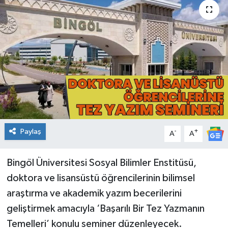
KİĞI
MERKEZ
RESMİ İLANLAR
SAĞLIK
SİYASET
Paylaş
-
+
A
A
SOLHAN
Bingöl Üniversitesi Sosyal Bilimler Enstitüsü,
SPOR
doktora ve lisansüstü öğrencilerinin bilimsel
araştırma ve akademik yazım becerilerini
YAYLADERE
geliştirmek amacıyla ‘Başarılı Bir Tez Yazmanın
Temelleri’ konulu seminer düzenleyecek.
YEDİSU