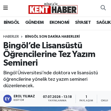
ADAKLI
Bingöl Nöbetçi Eczaneler
BİNGÖL
GÜNDEM
EKONOMİ
SİYASET
SAĞLIK
BİLİM-TEKNOLOJİ
Bingöl Hava Durumu
HABERLER
BINGÖL SON DAKIKA HABERLERI
Bingöl’de Lisansüstü
DÜNYA
Bingöl Namaz Vakitleri
Öğrencilerine Tez Yazım
EĞİTİM
Bingöl Trafik Yoğunluk Haritası
Semineri
EKONOMİ
Süper Lig Puan Durumu ve Fikstür
Bingöl Üniversitesi’nde doktora ve lisansüstü
öğrencilerine yönelik tez yazım semineri
GENÇ
Tüm Manşetler
düzenlenecek.
GÜNDEM
Son Dakika Haberleri
EROL YILMAZ
07.07.2026 - 13:18
1
EDITÖR
YAYINLANMA
PAYLAŞIM
OKUNM
KARLIOVA
Haber Arşivi