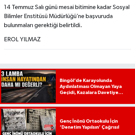
14 Temmuz Salı günü mesai bitimine kadar Sosyal
Bilimler Enstitüsü Müdürlüğü’ne başvuruda
bulunmaları gerektiği belirtildi.
EROL YILMAZ
Bingöl’de Karayolunda
Aydınlatması Olmayan Yaya
Geçidi, Kazalara Davetiye
Çıkarıyor!
Genç İnönü Ortaokulu İçin
‘Denetim Yapılsın’ Çağrısı!