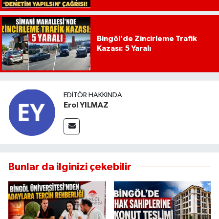
Bingöl’de Zincirleme Trafik
Kazası: 5 Yaralı
EDITÖR HAKKINDA
Erol YILMAZ
Bunlar da ilginizi çekebilir