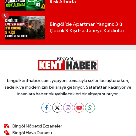
Risk Altında
6
Bingöl’de Apartman Yangını: 3’ü
Çocuk 9 Kişi Hastaneye Kaldırıldı
bingolkenthaber.com, yepyeni temasıyla sizleri buluştururken,
sadelik ve modernizmi bir araya getiriyor. Şatafattan kaçınıyor ve
insanlara haber okuyabilecekleri bir altyapı sunuyor.
Bingöl Nöbetçi Eczaneler
Bingöl Hava Durumu