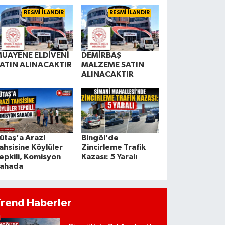
RESMİ İLANDIR
RESMİ İLANDIR
UAYENE ELDİVENİ
DEMİRBAŞ
ATIN ALINACAKTIR
MALZEME SATIN
ALINACAKTIR
ütaş'a Arazi
Bingöl’de
ahsisine Köylüler
Zincirleme Trafik
epkili, Komisyon
Kazası: 5 Yaralı
ahada
Trend Haberler