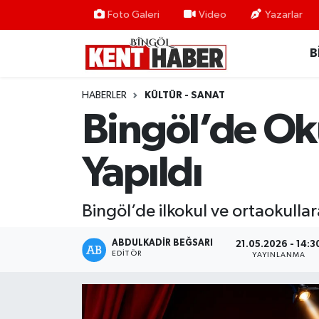
Foto Galeri
Video
Yazarlar
B
ADAKLI
Bingöl Nöbetçi Eczaneler
BİLİM-TEKNOLOJİ
Bingöl Hava Durumu
HABERLER
KÜLTÜR - SANAT
Bingöl’de Oku
DÜNYA
Bingöl Namaz Vakitleri
Yapıldı
EĞİTİM
Bingöl Trafik Yoğunluk Haritası
EKONOMİ
Süper Lig Puan Durumu ve Fikstür
Bingöl’de ilkokul ve ortaokullar
GENÇ
Tüm Manşetler
ABDULKADIR BEĞSARI
21.05.2026 - 14:3
EDITÖR
YAYINLANMA
GÜNDEM
Son Dakika Haberleri
KARLIOVA
Haber Arşivi