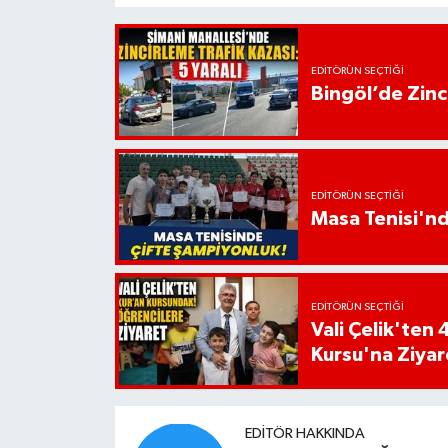
EDITÖRÜN SEÇTIĞI
Bingöl’de Zinci
EDITÖRÜN SEÇTIĞI
Masa Tenisi'n
EDITÖRÜN SEÇTIĞI
Vali Çelik'te
Kursu'na Ziyar
EDITÖR HAKKINDA