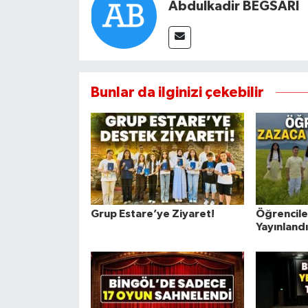
Abdulkadir BEĞSARI
Bunlar da ilginizi çekebilir
Grup Estare’ye Ziyaret!
Öğrenciler
Yayınlandı