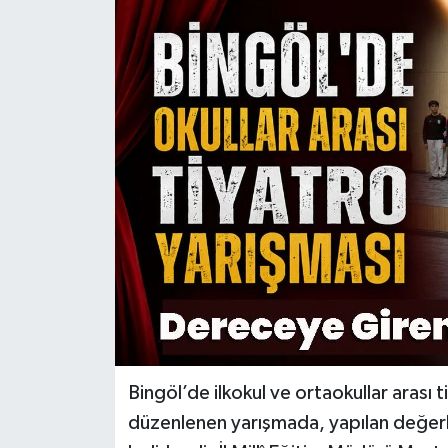
KİĞI
MERKEZ
RESMİ İLANLAR
SAĞLIK
SİYASET
SOLHAN
SPOR
Bingöl’de ilkokul ve ortaokullar arası 
YAYLADERE
düzenlenen yarışmada, yapılan değerl
YEDİSU