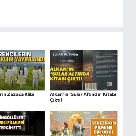
in Zazaca Klibi
Alkan’ın ‘Sular Altında’ Kitabı
Çıktı!