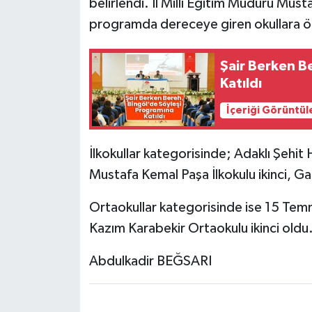
belirlendi. İl Millî Eğitim Müdürü Musta
programda dereceye giren okullara ödü
Şair Berken B
Katıldı
İçeriği Görüntül
İlkokullar kategorisinde; Adaklı Şehit
Mustafa Kemal Paşa İlkokulu ikinci, Ga
Ortaokullar kategorisinde ise 15 Temm
Kazım Karabekir Ortaokulu ikinci oldu
Abdulkadir BEĞSARI