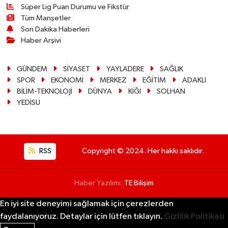
Süper Lig Puan Durumu ve Fikstür
Tüm Manşetler
Son Dakika Haberleri
Haber Arşivi
GÜNDEM
SİYASET
YAYLADERE
SAĞLIK
SPOR
EKONOMİ
MERKEZ
EĞİTİM
ADAKLI
BİLİM-TEKNOLOJİ
DÜNYA
KİĞI
SOLHAN
YEDİSU
RSS
Copyright © 2024. Her hakkı saklıdır.
Haber Yazılımı:
TE Bilişim
En iyi site deneyimi sağlamak için çerezlerden
faydalanıyoruz. Detaylar için lütfen tıklayın.
Gizlilik Politikası