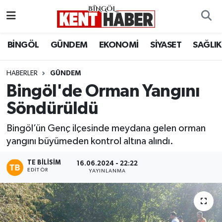
ADAKLI
Bingöl Nöbetçi Eczaneler
BİNGÖL
GÜNDEM
EKONOMİ
SİYASET
SAĞLIK
BİLİM-TEKNOLOJİ
Bingöl Hava Durumu
HABERLER
GÜNDEM
Bingöl'de Orman Yangını
DÜNYA
Bingöl Namaz Vakitleri
Söndürüldü
EĞİTİM
Bingöl Trafik Yoğunluk Haritası
Bingöl’ün Genç ilçesinde meydana gelen orman
EKONOMİ
Süper Lig Puan Durumu ve Fikstür
yangını büyümeden kontrol altına alındı.
TE BILISIM
GENÇ
Tüm Manşetler
16.06.2024 - 22:22
EDITÖR
YAYINLANMA
GÜNDEM
Son Dakika Haberleri
KARLIOVA
Haber Arşivi