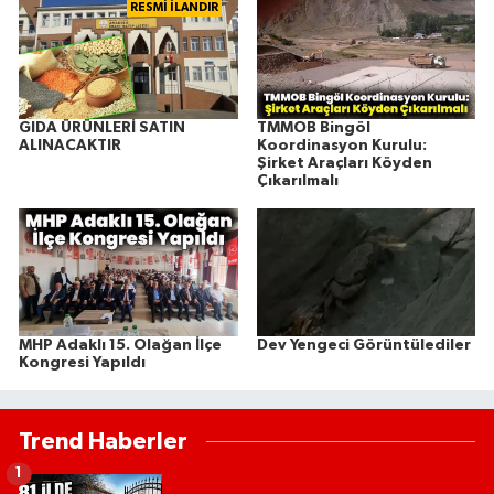
RESMİ İLANDIR
GIDA ÜRÜNLERİ SATIN
TMMOB Bingöl
ALINACAKTIR
Koordinasyon Kurulu:
Şirket Araçları Köyden
Çıkarılmalı
MHP Adaklı 15. Olağan İlçe
Dev Yengeci Görüntülediler
Kongresi Yapıldı
Trend Haberler
1