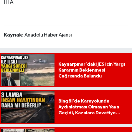
İHA
Kaynak:
Anadolu Haber Ajansı
Kaynarpınar’daki JES için Yargı
Kararının Beklenmesi
Çağrısında Bulundu
Bingöl’de Karayolunda
Aydınlatması Olmayan Yaya
Geçidi, Kazalara Davetiye
Çıkarıyor!