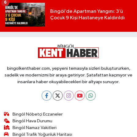
6
Bingöl’de Apartman Yangını: 3’ü
Çocuk 9 Kişi Hastaneye Kaldırıldı
bingolkenthaber.com, yepyeni temasıyla sizleri buluştururken,
sadelik ve modernizmi bir araya getiriyor. Şatafattan kaçınıyor ve
insanlara haber okuyabilecekleri bir altyapı sunuyor.
Bingöl Nöbetçi Eczaneler
Bingöl Hava Durumu
Bingöl Namaz Vakitleri
Bingöl Trafik Yoğunluk Haritası