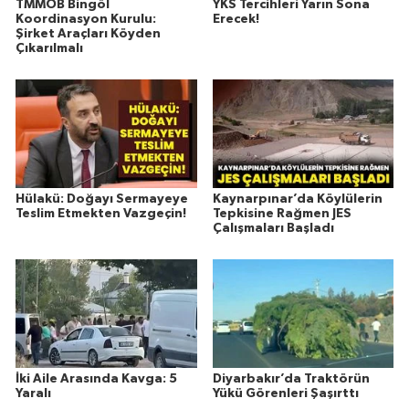
TMMOB Bingöl
YKS Tercihleri Yarın Sona
Koordinasyon Kurulu:
Erecek!
Şirket Araçları Köyden
Çıkarılmalı
Hülakü: Doğayı Sermayeye
Kaynarpınar’da Köylülerin
Teslim Etmekten Vazgeçin!
Tepkisine Rağmen JES
Çalışmaları Başladı
İki Aile Arasında Kavga: 5
Diyarbakır’da Traktörün
Yaralı
Yükü Görenleri Şaşırttı