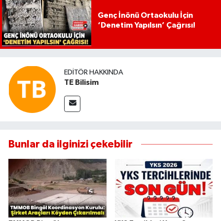
Genç İnönü Ortaokulu İçin
‘Denetim Yapılsın’ Çağrısı!
EDITÖR HAKKINDA
TE Bilisim
Bunlar da ilginizi çekebilir