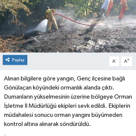
KİĞI
MERKEZ
RESMİ İLANLAR
SAĞLIK
Paylaş
-
+
A
A
SİYASET
Alınan bilgilere göre yangın, Genç ilçesine bağlı
Gönülaçan köyündeki ormanlık alanda çıktı.
SOLHAN
Dumanların yükselmesinin üzerine bölgeye Orman
SPOR
İşletme İl Müdürlüğü ekipleri sevk edildi. Ekiplerin
müdahalesi sonucu orman yangını büyümeden
YAYLADERE
kontrol altına alınarak söndürüldü.
YEDİSU