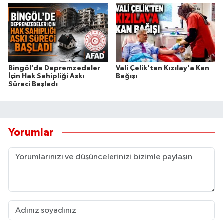
Bingöl’de Depremzedeler
Vali Çelik'ten Kızılay'a Kan
İçin Hak Sahipliği Askı
Bağışı
Süreci Başladı
Yorumlar