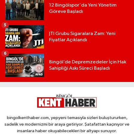
12 Bingölspor'da Yeni Yönetim
Göreve Başladı
5
JTI Grubu Sigaralara Zam: Yeni
Fiyatlar Açıklandı
6
Bingöl’de Depremzedeler İçin Hak
Sahipliği Askı Süreci Başladı
bingolkenthaber.com, yepyeni temasıyla sizleri buluştururken,
sadelik ve modernizmi bir araya getiriyor. Şatafattan kaçınıyor ve
insanlara haber okuyabilecekleri bir altyapı sunuyor.