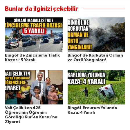
Bunlar da ilginizi çekebilir
Bingöl’de Zincirleme Trafik
Bingöl'de Korkutan Orman
Kazası: 5 Yaralı
ve Örtü Yangınları!
Vali Çelik'ten 425
Bingöl-Erzurum Yolunda
Öğrencinin Öğrenim
Kaza: 4 Yaralı
Gördüğü Kur'an Kursu'na
Ziyaret