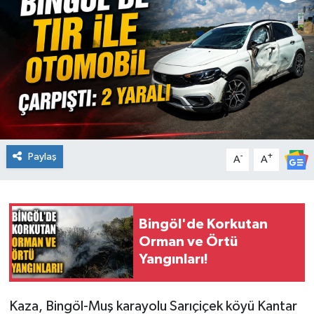
KİĞI
MERKEZ
RESMİ İLANLAR
SAĞLIK
Paylaş
-
+
A
A
SİYASET
SOLHAN
Bingöl'de Korkutan
SPOR
Orman ve Örtü
Yangınları!
YAYLADERE
Kaza, Bingöl-Muş karayolu Sarıçiçek köyü Kantar
YEDİSU