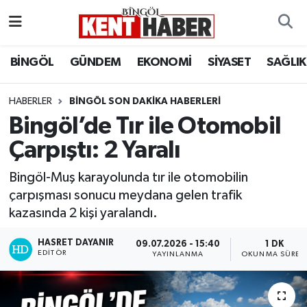
ADAKLI
Bingöl Nöbetçi Eczaneler
BİNGÖL
GÜNDEM
EKONOMİ
SİYASET
SAĞLIK
BİLİM-TEKNOLOJİ
Bingöl Hava Durumu
HABERLER
BINGÖL SON DAKIKA HABERLERI
Bingöl’de Tır ile Otomobil
DÜNYA
Bingöl Namaz Vakitleri
Çarpıştı: 2 Yaralı
EĞİTİM
Bingöl Trafik Yoğunluk Haritası
Bingöl-Muş karayolunda tır ile otomobilin
EKONOMİ
Süper Lig Puan Durumu ve Fikstür
çarpışması sonucu meydana gelen trafik
kazasında 2 kişi yaralandı.
GENÇ
Tüm Manşetler
HASRET DAYANIR
09.07.2026 - 15:40
1 DK
EDITÖR
YAYINLANMA
OKUNMA SÜRES
GÜNDEM
Son Dakika Haberleri
KARLIOVA
Haber Arşivi