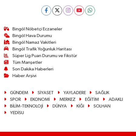
Bingöl Nöbetçi Eczaneler
Bingöl Hava Durumu
Bingöl Namaz Vakitleri
Bingöl Trafik Yoğunluk Haritası
Süper Lig Puan Durumu ve Fikstür
Tüm Manşetler
Son Dakika Haberleri
Haber Arşivi
GÜNDEM
SİYASET
YAYLADERE
SAĞLIK
SPOR
EKONOMİ
MERKEZ
EĞİTİM
ADAKLI
BİLİM-TEKNOLOJİ
DÜNYA
KİĞI
SOLHAN
YEDİSU