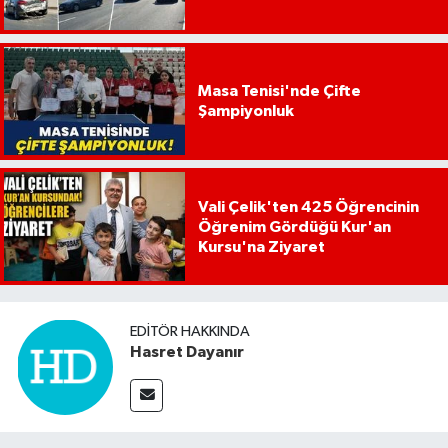
Masa Tenisi'nde Çifte
Şampiyonluk
Vali Çelik'ten 425 Öğrencinin
Öğrenim Gördüğü Kur'an
Kursu'na Ziyaret
EDITÖR HAKKINDA
Hasret Dayanır