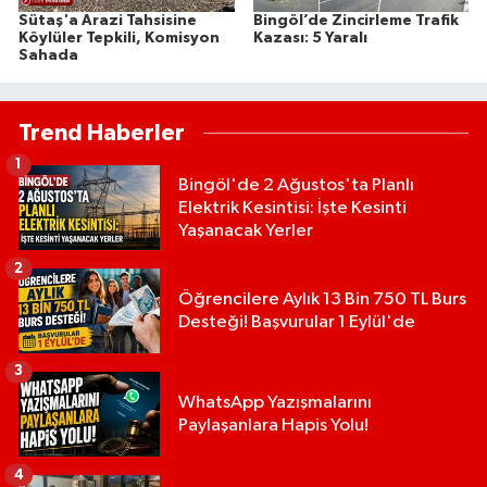
Sütaş'a Arazi Tahsisine
Bingöl’de Zincirleme Trafik
Köylüler Tepkili, Komisyon
Kazası: 5 Yaralı
Sahada
Trend Haberler
1
Bingöl'de 2 Ağustos'ta Planlı
Elektrik Kesintisi: İşte Kesinti
Yaşanacak Yerler
2
Öğrencilere Aylık 13 Bin 750 TL Burs
Desteği! Başvurular 1 Eylül'de
3
WhatsApp Yazışmalarını
Paylaşanlara Hapis Yolu!
4