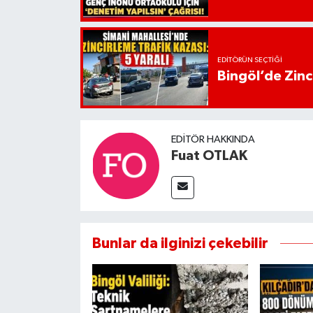
EDITÖRÜN SEÇTIĞI
Bingöl’de Zinci
EDITÖR HAKKINDA
Fuat OTLAK
Bunlar da ilginizi çekebilir