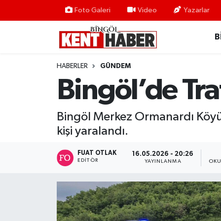
Foto Galeri
Video
Yazarlar
B
ADAKLI
Bingöl Nöbetçi Eczaneler
BİLİM-TEKNOLOJİ
Bingöl Hava Durumu
HABERLER
GÜNDEM
Bingöl’de Traf
DÜNYA
Bingöl Namaz Vakitleri
EĞİTİM
Bingöl Trafik Yoğunluk Haritası
Bingöl Merkez Ormanardı Köyü 
kişi yaralandı.
EKONOMİ
Süper Lig Puan Durumu ve Fikstür
FUAT OTLAK
16.05.2026 - 20:26
EDITÖR
GENÇ
Tüm Manşetler
YAYINLANMA
OKU
GÜNDEM
Son Dakika Haberleri
KARLIOVA
Haber Arşivi