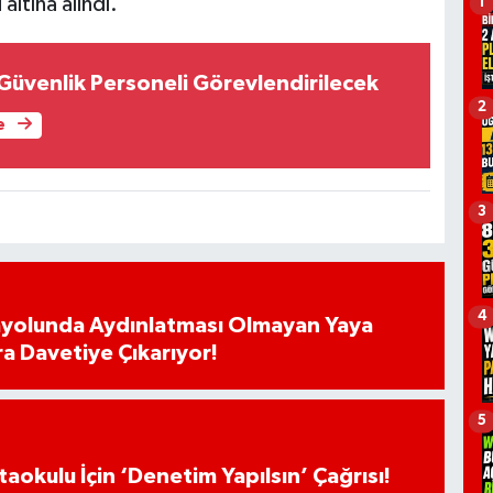
altına alındı.
1
 Güvenlik Personeli Görevlendirilecek
2
e
3
4
ayolunda Aydınlatması Olmayan Yaya
ra Davetiye Çıkarıyor!
5
aokulu İçin ‘Denetim Yapılsın’ Çağrısı!