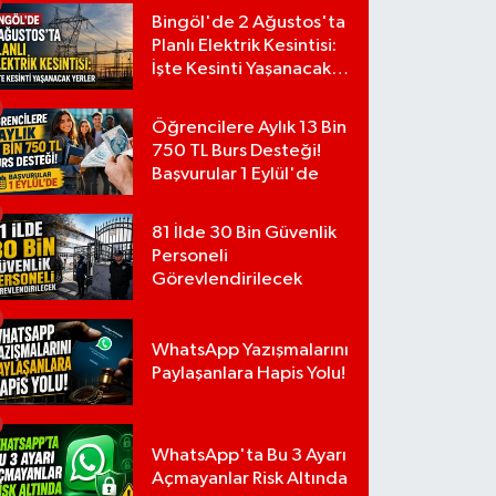
Bingöl'de 2 Ağustos'ta
Planlı Elektrik Kesintisi:
İşte Kesinti Yaşanacak
Yerler
Öğrencilere Aylık 13 Bin
750 TL Burs Desteği!
Başvurular 1 Eylül'de
81 İlde 30 Bin Güvenlik
Personeli
Görevlendirilecek
WhatsApp Yazışmalarını
Paylaşanlara Hapis Yolu!
WhatsApp'ta Bu 3 Ayarı
Açmayanlar Risk Altında