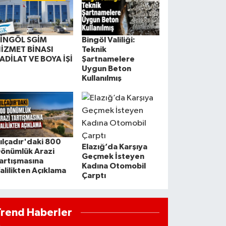
İNGÖL SGİM
Bingöl Valiliği:
İZMET BİNASI
Teknik
ADİLAT VE BOYA İŞİ
Şartnamelere
Uygun Beton
Kullanılmış
ılçadır'daki 800
Elazığ’da Karşıya
önümlük Arazi
Geçmek İsteyen
artışmasına
Kadına Otomobil
alilikten Açıklama
Çarptı
Trend Haberler