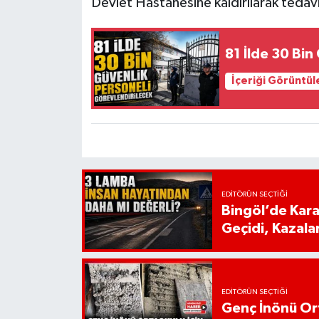
Devlet Hastanesine kaldırılarak tedavi 
81 İlde 30 Bin
İçeriği Görüntül
EDITÖRÜN SEÇTIĞI
Bingöl’de Kar
Geçidi, Kazala
EDITÖRÜN SEÇTIĞI
Genç İnönü Ort