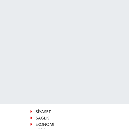
SİYASET
SAĞLIK
EKONOMİ