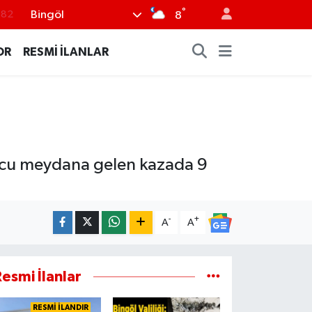
°
Bingöl
.82
8
.02
OR
RESMİ İLANLAR
.19
.18
.19
%0
ucu meydana gelen kazada 9
-
+
A
A
esmi İlanlar
RESMİ İLANDIR