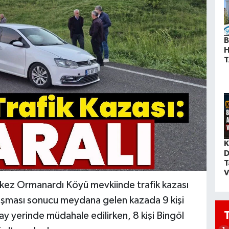
B
H
T
K
D
T
V
rkez Ormanardı Köyü mevkiinde trafik kazası
ışması sonucu meydana gelen kazada 9 kişi
lay yerinde müdahale edilirken, 8 kişi Bingöl