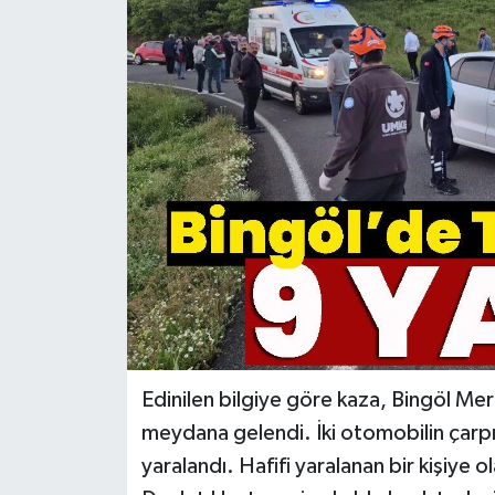
KİĞI
MERKEZ
RESMİ İLANLAR
SAĞLIK
SİYASET
SOLHAN
SPOR
Edinilen bilgiye göre kaza, Bingöl Me
meydana gelendi. İki otomobilin çarp
YAYLADERE
yaralandı. Hafifi yaralanan bir kişiye o
YEDİSU