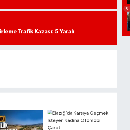
6
rleme Trafik Kazası: 5 Yaralı