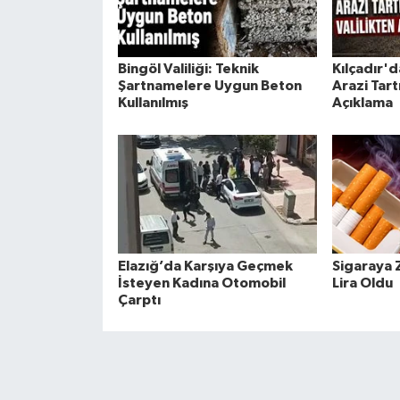
Bingöl Valiliği: Teknik
Kılçadır'
Şartnamelere Uygun Beton
Arazi Tart
Kullanılmış
Açıklama
Elazığ’da Karşıya Geçmek
Sigaraya 
İsteyen Kadına Otomobil
Lira Oldu
Çarptı