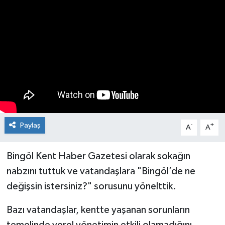
KİĞI
MERKEZ
RESMİ İLANLAR
SAĞLIK
SİYASET
Paylaş
-
+
A
A
SOLHAN
Bingöl Kent Haber Gazetesi olarak sokağın
nabzını tuttuk ve vatandaşlara "Bingöl’de ne
SPOR
değişsin istersiniz?" sorusunu yönelttik.
YAYLADERE
Bazı vatandaşlar, kentte yaşanan sorunların
YEDİSU
temelinde yerel yönetimin etkili olamadığını