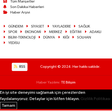
Tüm Manşetler
Son Dakika Haberleri
Haber Arşivi
GÜNDEM
SİYASET
YAYLADERE
SAĞLIK
SPOR
EKONOMİ
MERKEZ
EĞİTİM
ADAKLI
BİLİM-TEKNOLOJİ
DÜNYA
KİĞI
SOLHAN
YEDİSU
RSS
Copyright © 2024. Her hakkı saklıdır.
Haber Yazılımı:
TE Bilişim
En iyi site deneyimi sağlamak için çerezlerden
faydalanıyoruz. Detaylar için lütfen tıklayın.
Gizlilik Politikası
Tamam