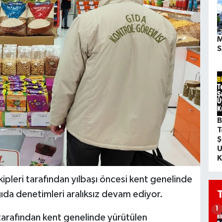
M
S
B
T
Ş
U
K
pleri tarafından yılbaşı öncesi kent genelinde
gıda denetimleri aralıksız devam ediyor.
1
tarafından kent genelinde yürütülen