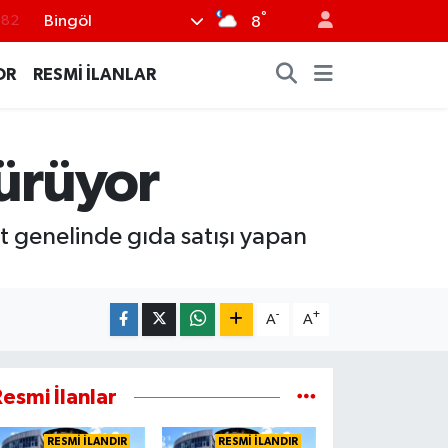
.82
°
Bingöl
8
.02
OR
RESMİ İLANLAR
.19
.18
.19
Sürüyor
%0
t genelinde gıda satışı yapan
-
+
A
A
esmi İlanlar
RESMİ İLANDIR
RESMİ İLANDIR