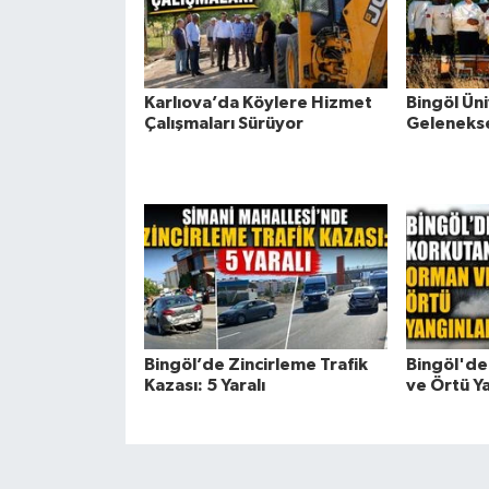
Karlıova’da Köylere Hizmet
Bingöl Ün
Çalışmaları Sürüyor
Gelenekse
Bingöl’de Zincirleme Trafik
Bingöl'de
Kazası: 5 Yaralı
ve Örtü Ya