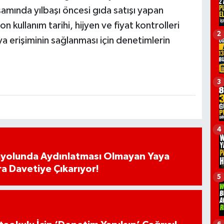
mında yılbaşı öncesi gıda satışı yapan
n kullanım tarihi, hijyen ve fiyat kontrolleri
2
ya erişiminin sağlanması için denetimlerin
3
4
ayolunda Aydınlatması Olmayan Yaya
ra Davetiye Çıkarıyor!
5