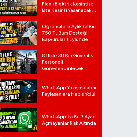
Planlı Elektrik Kesintisi:
İşte Kesinti Yaşanacak
Yerler
Öğrencilere Aylık 13 Bin
750 TL Burs Desteği!
Başvurular 1 Eylül'de
81 İlde 30 Bin Güvenlik
Personeli
Görevlendirilecek
WhatsApp Yazışmalarını
Paylaşanlara Hapis Yolu!
WhatsApp'ta Bu 3 Ayarı
Açmayanlar Risk Altında