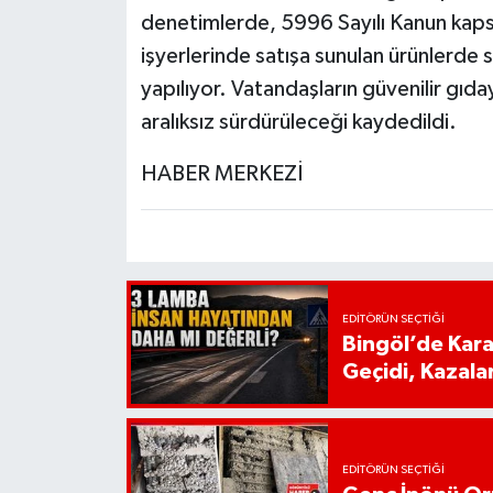
denetimlerde, 5996 Sayılı Kanun kapsa
işyerlerinde satışa sunulan ürünlerde so
yapılıyor. Vatandaşların güvenilir gıda
aralıksız sürdürüleceği kaydedildi.
HABER MERKEZİ
EDITÖRÜN SEÇTIĞI
Bingöl’de Kar
Geçidi, Kazala
EDITÖRÜN SEÇTIĞI