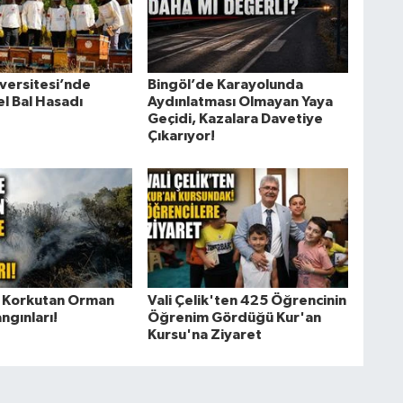
iversitesi’nde
Bingöl’de Karayolunda
l Bal Hasadı
Aydınlatması Olmayan Yaya
Geçidi, Kazalara Davetiye
Çıkarıyor!
 Korkutan Orman
Vali Çelik'ten 425 Öğrencinin
ngınları!
Öğrenim Gördüğü Kur'an
Kursu'na Ziyaret