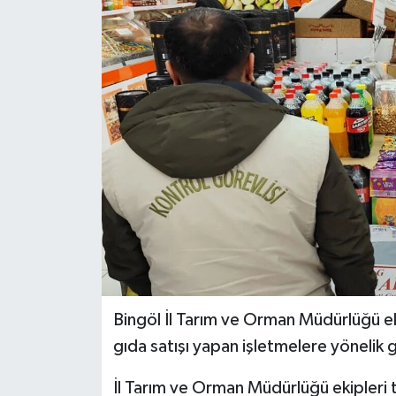
KİĞI
MERKEZ
RESMİ İLANLAR
SAĞLIK
SİYASET
SOLHAN
SPOR
Bingöl İl Tarım ve Orman Müdürlüğü eki
gıda satışı yapan işletmelere yönelik 
YAYLADERE
İl Tarım ve Orman Müdürlüğü ekipleri 
YEDİSU