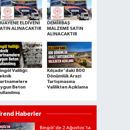
UAYENE ELDİVENİ
DEMİRBAŞ
ATIN ALINACAKTIR
MALZEME SATIN
ALINACAKTIR
ingöl Valiliği:
Kılçadır'daki 800
eknik
Dönümlük Arazi
artnamelere
Tartışmasına
ygun Beton
Valilikten Açıklama
ullanılmış
Trend Haberler
Bingöl'de 2 Ağustos'ta