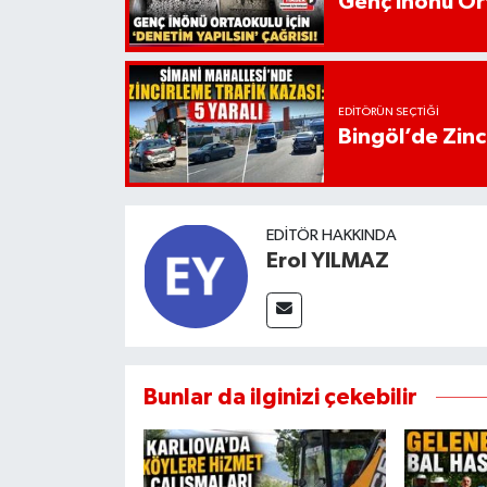
Genç İnönü Ort
EDITÖRÜN SEÇTIĞI
Bingöl’de Zinci
EDITÖR HAKKINDA
Erol YILMAZ
Bunlar da ilginizi çekebilir