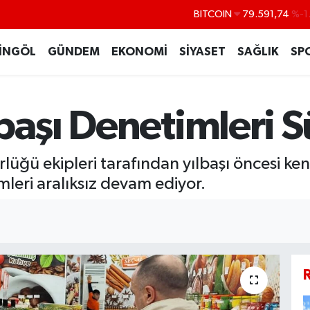
BITCOIN
79.591,74
%-1
DOLAR
45,43620
%0
İNGÖL
GÜNDEM
EKONOMİ
SİYASET
SAĞLIK
SP
EURO
53,38690
%0
STERLİN
61,60380
%0
G.ALTIN
6862,09000
%0
başı Denetimleri 
BİST100
14.598,00
üğü ekipleri tarafından yılbaşı öncesi ken
mleri aralıksız devam ediyor.
R