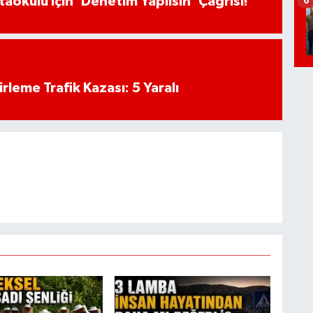
aokulu İçin ‘Denetim Yapılsın’ Çağrısı!
6
rleme Trafik Kazası: 5 Yaralı