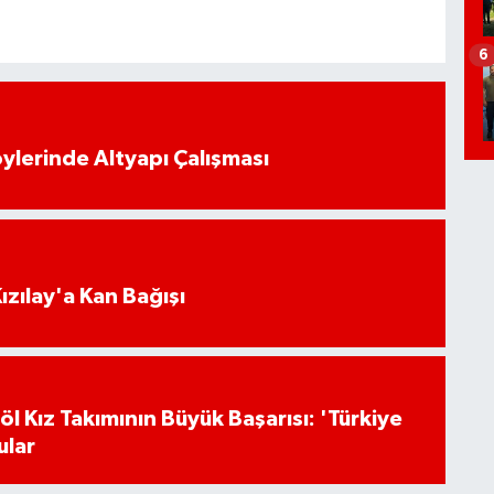
6
öylerinde Altyapı Çalışması
Kızılay'a Kan Bağışı
l Kız Takımının Büyük Başarısı: 'Türkiye
ular