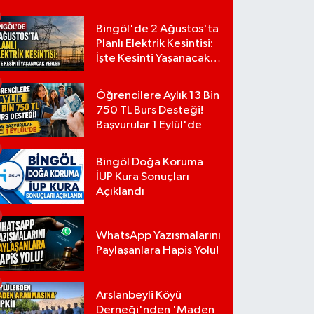
Bingöl'de 2 Ağustos'ta
Planlı Elektrik Kesintisi:
İşte Kesinti Yaşanacak
Yerler
Öğrencilere Aylık 13 Bin
750 TL Burs Desteği!
Başvurular 1 Eylül'de
Bingöl Doğa Koruma
İUP Kura Sonuçları
Açıklandı
WhatsApp Yazışmalarını
Paylaşanlara Hapis Yolu!
Arslanbeyli Köyü
Derneği'nden 'Maden