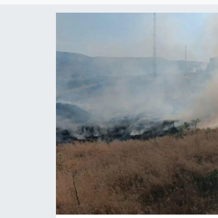
KİĞI
MERKEZ
RESMİ İLANLAR
SAĞLIK
SİYASET
SOLHAN
SPOR
YAYLADERE
YEDİSU