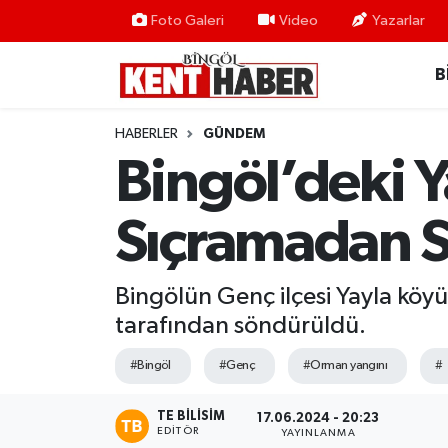
Foto Galeri
Video
Yazarlar
B
ADAKLI
Bingöl Nöbetçi Eczaneler
BİLİM-TEKNOLOJİ
Bingöl Hava Durumu
HABERLER
GÜNDEM
Bingöl’deki 
DÜNYA
Bingöl Namaz Vakitleri
Sıçramadan 
EĞİTİM
Bingöl Trafik Yoğunluk Haritası
EKONOMİ
Süper Lig Puan Durumu ve Fikstür
Bingölün Genç ilçesi Yayla köyü
tarafından söndürüldü.
GENÇ
Tüm Manşetler
#Bingöl
#Genç
#Orman yangını
#
GÜNDEM
Son Dakika Haberleri
TE BILISIM
17.06.2024 - 20:23
KARLIOVA
Haber Arşivi
EDITÖR
YAYINLANMA