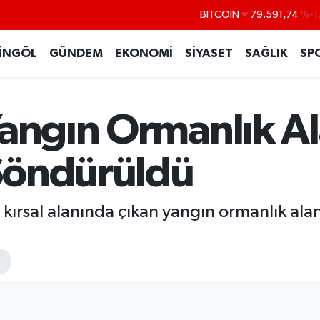
DOLAR
45,43620
%0
EURO
53,38690
%0
İNGÖL
GÜNDEM
EKONOMİ
SİYASET
SAĞLIK
SP
STERLİN
61,60380
%0
G.ALTIN
6862,09000
%0
Yangın Ormanlık A
BİST100
14.598,00
Söndürüldü
 kırsal alanında çıkan yangın ormanlık al