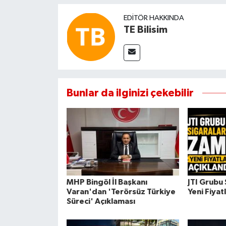
EDITÖR HAKKINDA
TE Bilisim
Bunlar da ilginizi çekebilir
MHP Bingöl İl Başkanı
JTI Grubu
Varan'dan 'Terörsüz Türkiye
Yeni Fiyat
Süreci' Açıklaması