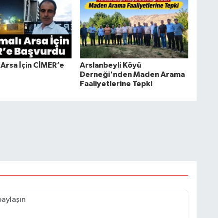
 Arsa İçin CİMER’e
Arslanbeyli Köyü
Derneği'nden Maden Arama
Faaliyetlerine Tepki