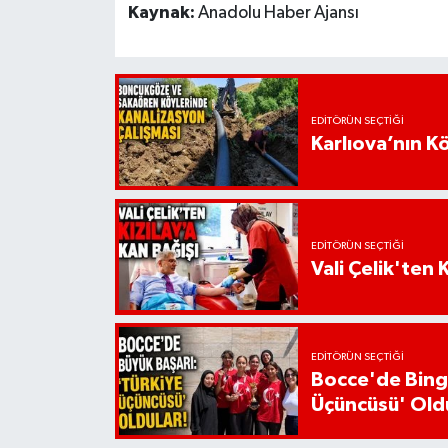
Kaynak:
Anadolu Haber Ajansı
EDITÖRÜN SEÇTIĞI
Karlıova’nın K
EDITÖRÜN SEÇTIĞI
Vali Çelik'ten 
EDITÖRÜN SEÇTIĞI
Bocce'de Bingö
Üçüncüsü' Old