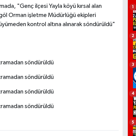
amada, "Genç ilçesi Yayla köyü kırsal alan
1
ngöl Orman işletme Müdürlüğü ekipleri
üyümeden kontrol altına alınarak söndürüldü"
2
3
4
5