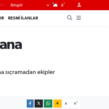
°
Bingöl
8
.02
.19
OR
RESMİ İLANLAR
.18
.19
lana
%0
ana sıçramadan ekipler
-
+
A
A