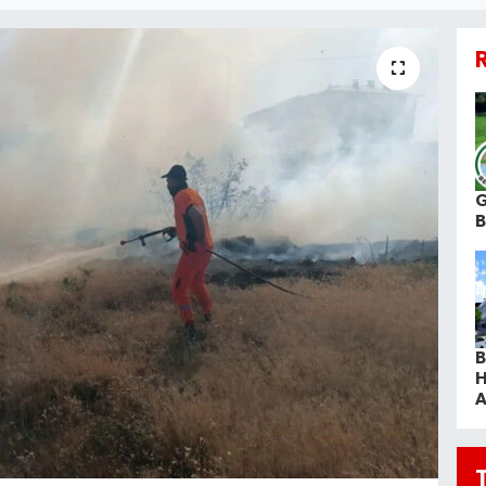
R
G
B
H
A