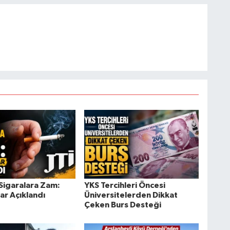
 Sigaralara Zam:
YKS Tercihleri Öncesi
lar Açıklandı
Üniversitelerden Dikkat
Çeken Burs Desteği