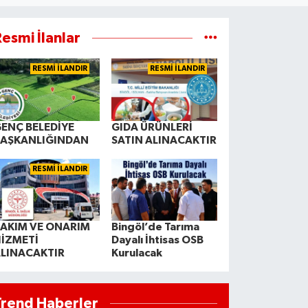
esmi İlanlar
RESMİ İLANDIR
RESMİ İLANDIR
ENÇ BELEDİYE
GIDA ÜRÜNLERİ
BAŞKANLIĞINDAN
SATIN ALINACAKTIR
RESMİ İLANDIR
AKIM VE ONARIM
Bingöl’de Tarıma
İZMETİ
Dayalı İhtisas OSB
LINACAKTIR
Kurulacak
Trend Haberler