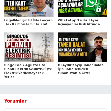
Engelliler için 81 İlde Geçerli
WhatsApp'ta Bu 3 Ayarı
'Tek Kart Sistemi' Talebi!
Açmayanlar Risk Altında
Bingöl'de 7 Ağustos'ta
10 Aydır Kayıp Taner Balat
Planlı Elektrik Kesintisi: İşte
İçin Baba Yeniden
Elektrik Verilemeyecek
Yunanistan'a Gitti
Yerler
Yorumlar