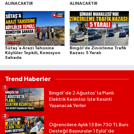
ALINACAKTIR
ALINACAKTIR
Sütaş'a Arazi Tahsisine
Bingöl’de Zincirleme Trafik
Köylüler Tepkili, Komisyon
Kazası: 5 Yaralı
Sahada
Trend Haberler
1
Bingöl'de 2 Ağustos'ta Planlı
Elektrik Kesintisi: İşte Kesinti
Yaşanacak Yerler
2
Öğrencilere Aylık 13 Bin 750 TL Burs
Desteği! Başvurular 1 Eylül'de