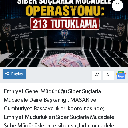
KİĞI
MERKEZ
RESMİ İLANLAR
SAĞLIK
SİYASET
Paylaş
-
+
A
A
SOLHAN
Emniyet Genel Müdürlüğü Siber Suçlarla
SPOR
Mücadele Daire Başkanlığı, MASAK ve
Cumhuriyet Başsavcılıkları koordinesinde; İl
YAYLADERE
Emniyet Müdürlükleri Siber Suçlarla Mücadele
Şube Müdürlüklerince siber suçlarla mücadele
YEDİSU