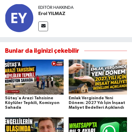
EDITÖR HAKKINDA
Erol YILMAZ
Bunlar da ilginizi çekebilir
Sütaş'a Arazi Tahsisine
Emlak Vergisinde Yeni
Köylüler Tepkili, Komisyon
Dönem: 2027 Yılı İçin İnşaat
Sahada
Maliyet Bedelleri Açıklandı