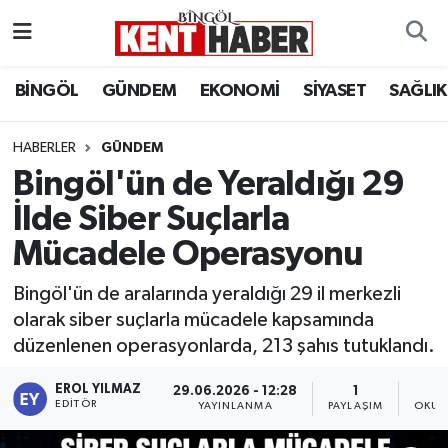
ADAKLI
Bingöl Nöbetçi Eczaneler
BİNGÖL
GÜNDEM
EKONOMİ
SİYASET
SAĞLIK
BİLİM-TEKNOLOJİ
Bingöl Hava Durumu
HABERLER
GÜNDEM
Bingöl'ün de Yeraldığı 29
DÜNYA
Bingöl Namaz Vakitleri
İlde Siber Suçlarla
EĞİTİM
Bingöl Trafik Yoğunluk Haritası
Mücadele Operasyonu
EKONOMİ
Süper Lig Puan Durumu ve Fikstür
Bingöl'ün de aralarında yeraldığı 29 il merkezli
olarak siber suçlarla mücadele kapsamında
GENÇ
Tüm Manşetler
düzenlenen operasyonlarda, 213 şahıs tutuklandı.
GÜNDEM
Son Dakika Haberleri
EROL YILMAZ
29.06.2026 - 12:28
1
EDITÖR
YAYINLANMA
PAYLAŞIM
OKUN
KARLIOVA
Haber Arşivi