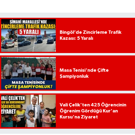
Bingöl’de Zincirleme Trafik
Kazası: 5 Yaralı
Masa Tenisi'nde Çifte
Şampiyonluk
Vali Çelik'ten 425 Öğrencinin
Öğrenim Gördüğü Kur'an
Kursu'na Ziyaret