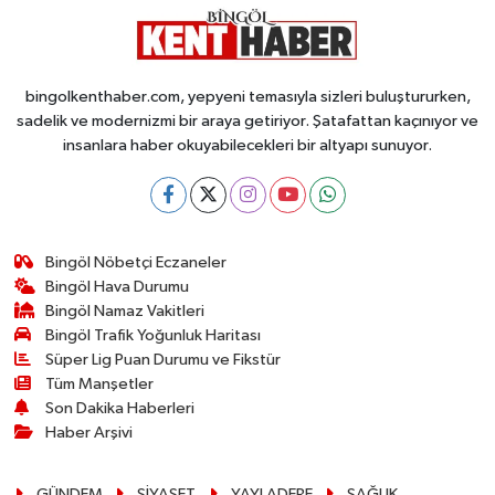
bingolkenthaber.com, yepyeni temasıyla sizleri buluştururken,
sadelik ve modernizmi bir araya getiriyor. Şatafattan kaçınıyor ve
insanlara haber okuyabilecekleri bir altyapı sunuyor.
Bingöl Nöbetçi Eczaneler
Bingöl Hava Durumu
Bingöl Namaz Vakitleri
Bingöl Trafik Yoğunluk Haritası
Süper Lig Puan Durumu ve Fikstür
Tüm Manşetler
Son Dakika Haberleri
Haber Arşivi
GÜNDEM
SİYASET
YAYLADERE
SAĞLIK