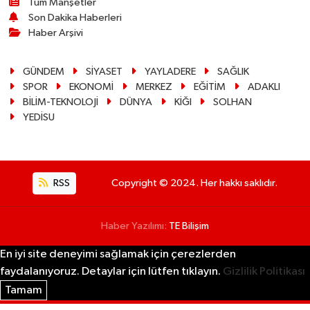
Tüm Manşetler
Son Dakika Haberleri
Haber Arşivi
GÜNDEM
SİYASET
YAYLADERE
SAĞLIK
SPOR
EKONOMİ
MERKEZ
EĞİTİM
ADAKLI
BİLİM-TEKNOLOJİ
DÜNYA
KİĞI
SOLHAN
YEDİSU
RSS
Copyright © 2024. Her hakkı saklıdır.
Haber Yazılımı:
TE Bilişim
En iyi site deneyimi sağlamak için çerezlerden
faydalanıyoruz. Detaylar için lütfen tıklayın.
Gizlilik Politikası
Tamam