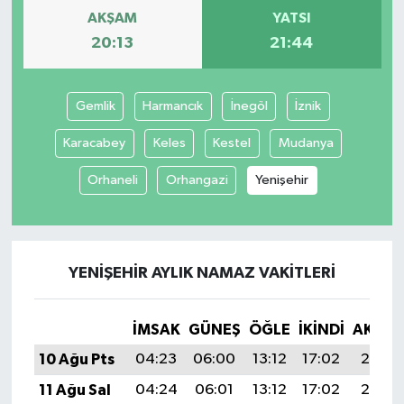
AKŞAM
YATSI
20:13
21:44
Gemlik
Harmancık
İnegöl
İznik
Karacabey
Keles
Kestel
Mudanya
Orhaneli
Orhangazi
Yenişehir
YENIŞEHIR AYLIK NAMAZ VAKITLERI
İMSAK
GÜNEŞ
ÖĞLE
İKINDI
AKŞA
10 Ağu Pts
04:23
06:00
13:12
17:02
20:13
11 Ağu Sal
04:24
06:01
13:12
17:02
20:12