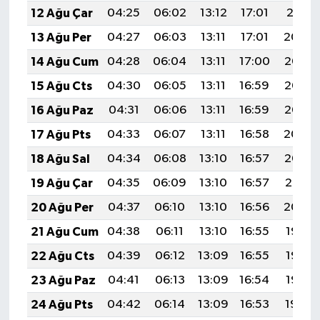
12 Ağu Çar
04:25
06:02
13:12
17:01
20:11
13 Ağu Per
04:27
06:03
13:11
17:01
20:09
14 Ağu Cum
04:28
06:04
13:11
17:00
20:08
15 Ağu Cts
04:30
06:05
13:11
16:59
20:07
16 Ağu Paz
04:31
06:06
13:11
16:59
20:05
17 Ağu Pts
04:33
06:07
13:11
16:58
20:04
18 Ağu Sal
04:34
06:08
13:10
16:57
20:03
19 Ağu Çar
04:35
06:09
13:10
16:57
20:01
20 Ağu Per
04:37
06:10
13:10
16:56
20:00
21 Ağu Cum
04:38
06:11
13:10
16:55
19:58
22 Ağu Cts
04:39
06:12
13:09
16:55
19:57
23 Ağu Paz
04:41
06:13
13:09
16:54
19:55
24 Ağu Pts
04:42
06:14
13:09
16:53
19:54