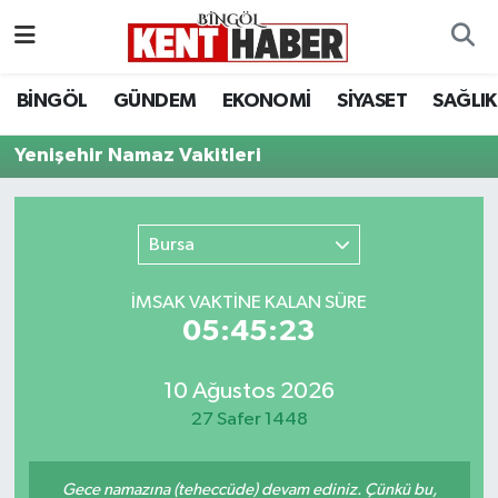
ADAKLI
Bingöl Nöbetçi Eczaneler
BİNGÖL
GÜNDEM
EKONOMİ
SİYASET
SAĞLIK
BİLİM-TEKNOLOJİ
Bingöl Hava Durumu
Yenişehir Namaz Vakitleri
DÜNYA
Bingöl Namaz Vakitleri
Bursa
EĞİTİM
Bingöl Trafik Yoğunluk Haritası
İMSAK VAKTİNE KALAN SÜRE
EKONOMİ
Süper Lig Puan Durumu ve Fikstür
05:45:23
GENÇ
Tüm Manşetler
10 Ağustos 2026
27 Safer 1448
GÜNDEM
Son Dakika Haberleri
KARLIOVA
Haber Arşivi
Gece namazına (teheccüde) devam ediniz. Çünkü bu,