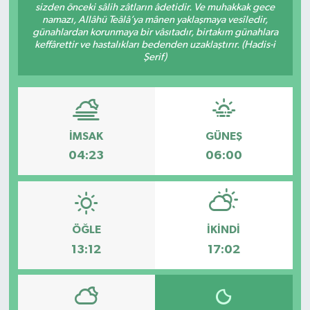
sizden önceki sâlih zâtların âdetidir. Ve muhakkak gece
namazı, Allâhü Teâlâ’ya mânen yaklaşmaya vesîledir,
KİĞI
günahlardan korunmaya bir vâsıtadır, birtakım günahlara
keffârettir ve hastalıkları bedenden uzaklaştırır. (Hadis-i
Şerif)
MERKEZ
RESMİ İLANLAR
SAĞLIK
İMSAK
GÜNEŞ
04:23
06:00
SİYASET
SOLHAN
ÖĞLE
İKINDI
SPOR
13:12
17:02
YAYLADERE
YEDİSU