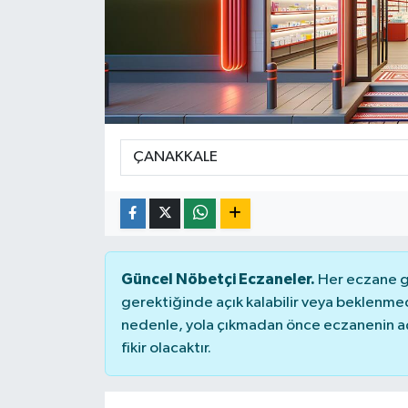
KİĞI
MERKEZ
RESMİ İLANLAR
SAĞLIK
SİYASET
SOLHAN
Güncel Nöbetçi Eczaneler.
Her eczane ge
gerektiğinde açık kalabilir veya beklenme
SPOR
nedenle, yola çıkmadan önce eczanenin açık
fikir olacaktır.
YAYLADERE
YEDİSU