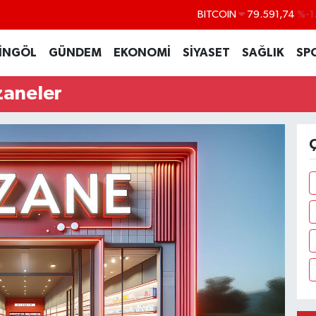
BITCOIN
79.591,74
%-1
DOLAR
45,43620
%0
İNGÖL
GÜNDEM
EKONOMİ
SİYASET
SAĞLIK
SP
EURO
53,38690
%0
zaneler
STERLİN
61,60380
%0
G.ALTIN
6862,09000
%0
BİST100
14.598,00