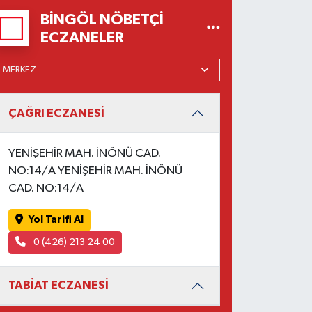
BINGÖL NÖBETÇI
ECZANELER
ÇAĞRI ECZANESİ
YENİŞEHİR MAH. İNÖNÜ CAD.
NO:14/A YENİŞEHİR MAH. İNÖNÜ
CAD. NO:14/A
Yol Tarifi Al
0 (426) 213 24 00
TABİAT ECZANESİ