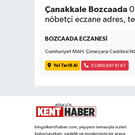
Çanakkale Bozcaada
0
nöbetçi eczane adres, te
BOZCAADA ECZANESİ
Cumhuriyet MAH. Çınarçarşı Caddesi N
Yol Tarifi Al
0 (286) 697 81 87
bingolkenthaber.com, yepyeni temasıyla sizleri
buluştururken, sadelik ve modernizmi bir araya