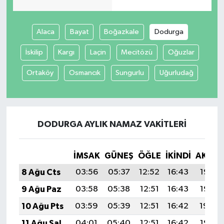
Alaca
Bayat
Boğazkale
Dodurga
İskilip
Kargı
Laçin
Mecitözü
Oğuzlar
Ortaköy
Osmancık
Sungurlu
Uğurludağ
DODURGA AYLIK NAMAZ VAKITLERI
İMSAK
GÜNEŞ
ÖĞLE
İKINDI
AKŞA
8 Ağu Cts
03:56
05:37
12:52
16:43
19:56
9 Ağu Paz
03:58
05:38
12:51
16:43
19:55
10 Ağu Pts
03:59
05:39
12:51
16:42
19:54
11 Ağu Sal
04:01
05:40
12:51
16:42
19:53