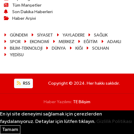
Tüm Manşetler
Son Dakika Haberleri
Haber Arşivi
GÜNDEM
SİYASET
YAYLADERE
SAĞLIK
SPOR
EKONOMİ
MERKEZ
EĞİTİM
ADAKLI
BİLİM-TEKNOLOJİ
DÜNYA
KİĞI
SOLHAN
YEDİSU
RSS
Copyright © 2024. Her hakkı saklıdır.
Haber Yazılımı:
TE Bilişim
En iyi site deneyimi sağlamak için çerezlerden
faydalanıyoruz. Detaylar için lütfen tıklayın.
Gizlilik Politikası
Tamam