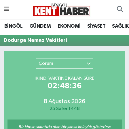
ADAKLI
Bingöl Nöbetçi Eczaneler
BİNGÖL
GÜNDEM
EKONOMİ
SİYASET
SAĞLIK
BİLİM-TEKNOLOJİ
Bingöl Hava Durumu
Dodurga Namaz Vakitleri
DÜNYA
Bingöl Namaz Vakitleri
Çorum
EĞİTİM
Bingöl Trafik Yoğunluk Haritası
İKINDI VAKTİNE KALAN SÜRE
EKONOMİ
Süper Lig Puan Durumu ve Fikstür
02:48:36
GENÇ
Tüm Manşetler
8 Ağustos 2026
25 Safer 1448
GÜNDEM
Son Dakika Haberleri
KARLIOVA
Haber Arşivi
Bir kimse sıkıntıda olan bir şahsa kolaylık gösterirse