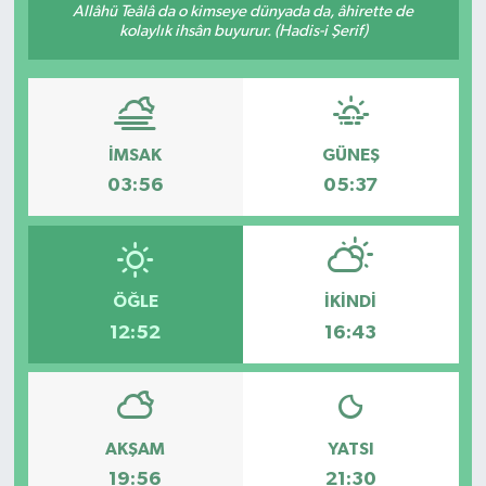
Allâhü Teâlâ da o kimseye dünyada da, âhirette de
kolaylık ihsân buyurur. (Hadis-i Şerif)
KİĞI
MERKEZ
RESMİ İLANLAR
İMSAK
GÜNEŞ
03:56
05:37
SAĞLIK
SİYASET
ÖĞLE
İKINDI
SOLHAN
12:52
16:43
SPOR
YAYLADERE
AKŞAM
YATSI
19:56
21:30
YEDİSU