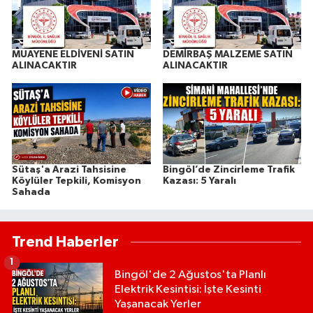
MUAYENE ELDİVENİ SATIN
DEMİRBAŞ MALZEME SATIN
ALINACAKTIR
ALINACAKTIR
Sütaş'a Arazi Tahsisine
Bingöl’de Zincirleme Trafik
Köylüler Tepkili, Komisyon
Kazası: 5 Yaralı
Sahada
Trend Haberler
1
Bingöl'de 2 Ağustos'ta Planlı
Elektrik Kesintisi: İşte Kesinti
Yaşanacak Yerler