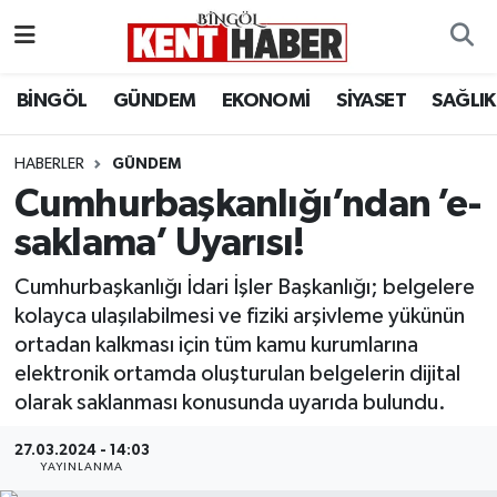
ADAKLI
Bingöl Nöbetçi Eczaneler
BİNGÖL
GÜNDEM
EKONOMİ
SİYASET
SAĞLIK
BİLİM-TEKNOLOJİ
Bingöl Hava Durumu
HABERLER
GÜNDEM
Cumhurbaşkanlığı’ndan ’e-
DÜNYA
Bingöl Namaz Vakitleri
saklama’ Uyarısı!
EĞİTİM
Bingöl Trafik Yoğunluk Haritası
Cumhurbaşkanlığı İdari İşler Başkanlığı; belgelere
EKONOMİ
Süper Lig Puan Durumu ve Fikstür
kolayca ulaşılabilmesi ve fiziki arşivleme yükünün
ortadan kalkması için tüm kamu kurumlarına
GENÇ
Tüm Manşetler
elektronik ortamda oluşturulan belgelerin dijital
olarak saklanması konusunda uyarıda bulundu.
GÜNDEM
Son Dakika Haberleri
27.03.2024 - 14:03
YAYINLANMA
KARLIOVA
Haber Arşivi