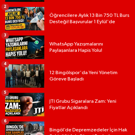
2
Öğrencilere Aylık 13 Bin 750 TL Burs
Desteği! Başvurular 1 Eylül'de
3
WhatsApp Yazışmalarını
Paylaşanlara Hapis Yolu!
4
12 Bingölspor'da Yeni Yönetim
Göreve Başladı
5
JTI Grubu Sigaralara Zam: Yeni
Fiyatlar Açıklandı
6
Bingöl’de Depremzedeler İçin Hak