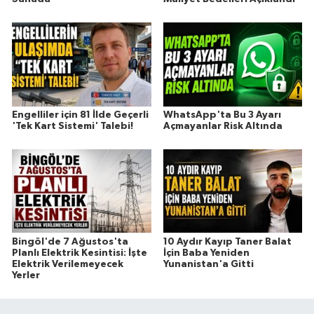
Engelliler için 81 İlde Geçerli
WhatsApp'ta Bu 3 Ayarı
'Tek Kart Sistemi' Talebi!
Açmayanlar Risk Altında
Bingöl'de 7 Ağustos'ta
10 Aydır Kayıp Taner Balat
Planlı Elektrik Kesintisi: İşte
İçin Baba Yeniden
Elektrik Verilemeyecek
Yunanistan'a Gitti
Yerler