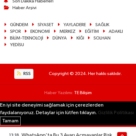
Son Dakika Haberleri
Haber Arşivi
GÜNDEM
SİYASET
YAYLADERE
SAĞLIK
SPOR
EKONOMİ
MERKEZ
EĞİTİM
ADAKLI
BİLİM-TEKNOLOJİ
DÜNYA
KİĞI
SOLHAN
YEDİSU
RSS
Copyright © 2024. Her hakkı saklıdır.
Haber Yazılımı:
TE Bilişim
En iyi site deneyimi sağlamak için çerezlerden
faydalanıyoruz. Detaylar için lütfen tıklayın.
Gizlilik Politikası
Tamam
WhatsApp'ta Bu 3 Ayarı Açmayanlar Risk
13:18