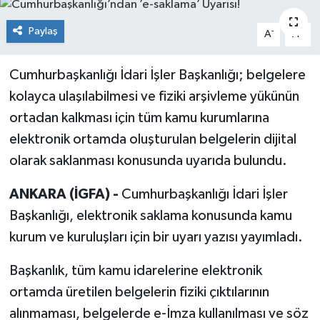
KİĞI
Paylaş
-
+
A
A
MERKEZ
Cumhurbaşkanlığı İdari İşler Başkanlığı; belgelere
kolayca ulaşılabilmesi ve fiziki arşivleme yükünün
RESMİ İLANLAR
ortadan kalkması için tüm kamu kurumlarına
SAĞLIK
elektronik ortamda oluşturulan belgelerin dijital
olarak saklanması konusunda uyarıda bulundu.
SİYASET
ANKARA (İGFA) -
Cumhurbaşkanlığı İdari İşler
SOLHAN
Başkanlığı, elektronik saklama konusunda kamu
kurum ve kuruluşları için bir uyarı yazısı yayımladı.
SPOR
Başkanlık, tüm kamu idarelerine elektronik
YAYLADERE
ortamda üretilen belgelerin fiziki çıktılarının
alınmaması, belgelerde e-İmza kullanılması ve söz
YEDİSU