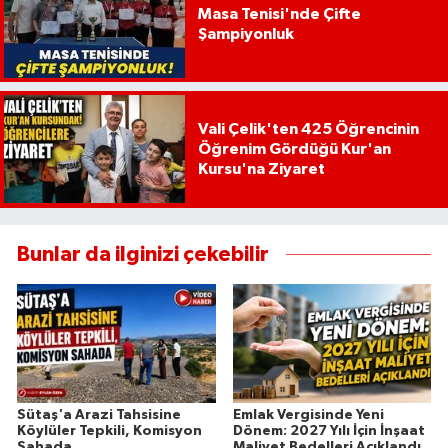
Masa Tenisi'nde Çifte
Şampiyonluk
Vali Çelik'ten 425 Öğrencinin
Öğrenim Gördüğü Kur'an
Kursu'na Ziyaret
Bunlar da ilginizi çekebilir
Sütaş'a Arazi Tahsisine
Emlak Vergisinde Yeni
Köylüler Tepkili, Komisyon
Dönem: 2027 Yılı İçin İnşaat
Sahada
Maliyet Bedelleri Açıklandı