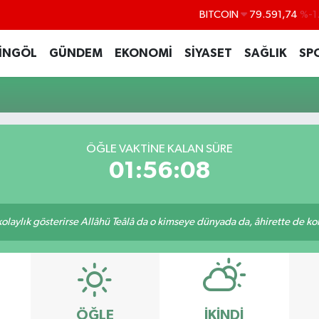
BITCOIN
79.591,74
%-1
DOLAR
45,43620
%0
İNGÖL
GÜNDEM
EKONOMİ
SİYASET
SAĞLIK
SP
EURO
53,38690
%0
STERLİN
61,60380
%0
G.ALTIN
6862,09000
%0
BİST100
14.598,00
ÖĞLE VAKTİNE KALAN SÜRE
01:56:08
 kolaylık gösterirse Allâhü Teâlâ da o kimseye dünyada da, âhirette de kola
ÖĞLE
İKINDI