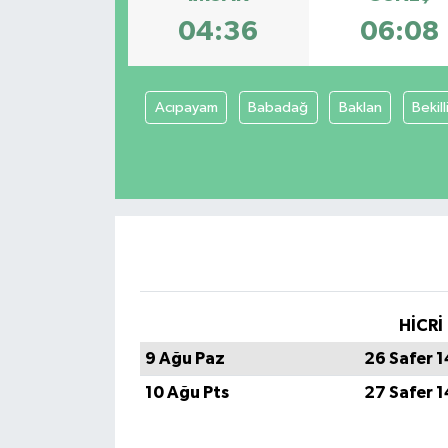
04:36
06:08
KİĞI
MERKEZ
Acıpayam
Babadağ
Baklan
Bekill
RESMİ İLANLAR
SAĞLIK
SİYASET
SOLHAN
HİCRİ
SPOR
9 Ağu Paz
26 Safer 
YAYLADERE
10 Ağu Pts
27 Safer 
YEDİSU