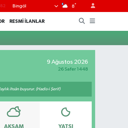
°
Bingöl
.82
8
.02
OR
RESMİ İLANLAR
.19
.18
.19
%0
9 Ağustos 2026
26 Safer 1448
ylık ihsân buyurur. (Hadis-i Şerif)
AKŞAM
YATSI