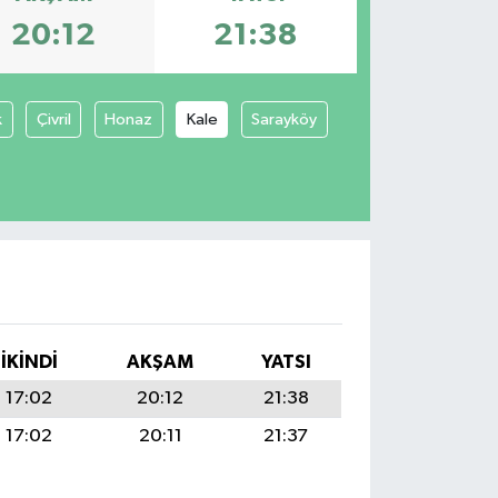
20:12
21:38
k
Çivril
Honaz
Kale
Sarayköy
İKINDI
AKŞAM
YATSI
17:02
20:12
21:38
17:02
20:11
21:37