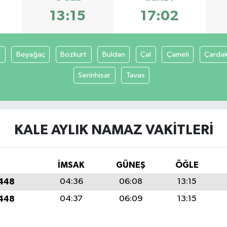
13:15
17:02
i
Beyağaç
Bozkurt
Buldan
Çal
Çameli
Çarda
Serinhisar
Tavas
KALE AYLIK NAMAZ VAKITLERI
İMSAK
GÜNEŞ
ÖĞLE
1448
04:36
06:08
13:15
1448
04:37
06:09
13:15