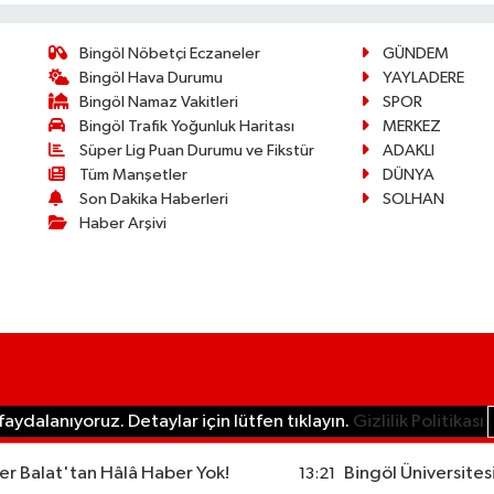
Bingöl Nöbetçi Eczaneler
GÜNDEM
Bingöl Hava Durumu
YAYLADERE
Bingöl Namaz Vakitleri
SPOR
Bingöl Trafik Yoğunluk Haritası
MERKEZ
Süper Lig Puan Durumu ve Fikstür
ADAKLI
Tüm Manşetler
DÜNYA
Son Dakika Haberleri
SOLHAN
Haber Arşivi
aydalanıyoruz. Detaylar için lütfen tıklayın.
Gizlilik Politikası
r Balat'tan Hâlâ Haber Yok!
Bingöl Üniversites
13:21