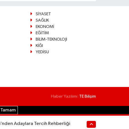
SİYASET
SAĞLIK
EKONOMİ
EĞİTİM
BİLİM-TEKNOLOJİ
KİĞI
YEDİSU
Haber Yazılımı:
TE Bilişim
Tamam
i’nden Adaylara Tercih Rehberliği