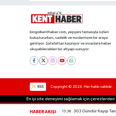
bingolkenthaber.com, yepyeni temasıyla sizleri
buluştururken, sadelik ve modernizmi bir araya
getiriyor. Şatafattan kaçınıyor ve insanlara haber
okuyabilecekleri bir altyapı sunuyor.
RSS
Copyright © 2024. Her hakkı saklıdır.
En iyi site deneyimi sağlamak için çerezlerden f
303 Gündür Kayıp Tane
13:36
HABER AKIŞI