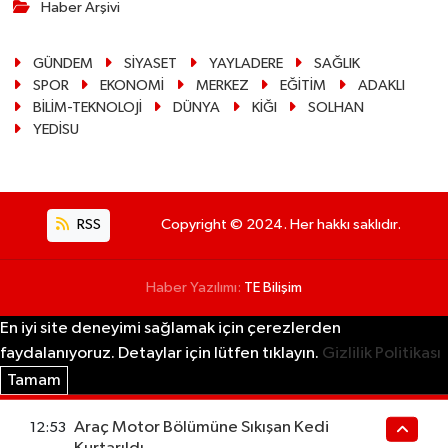
Haber Arşivi
GÜNDEM
SİYASET
YAYLADERE
SAĞLIK
SPOR
EKONOMİ
MERKEZ
EĞİTİM
ADAKLI
BİLİM-TEKNOLOJİ
DÜNYA
KİĞI
SOLHAN
YEDİSU
RSS
Copyright © 2024. Her hakkı saklıdır.
Haber Yazılımı:
TE Bilişim
En iyi site deneyimi sağlamak için çerezlerden
faydalanıyoruz. Detaylar için lütfen tıklayın.
Gizlilik Politikası
Tamam
Araç Motor Bölümüne Sıkışan Kedi
12:53