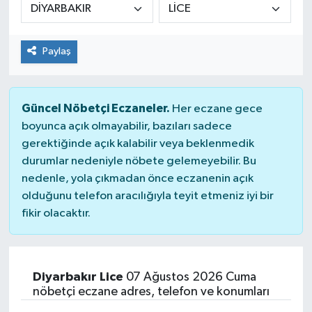
KİĞI
Paylaş
MERKEZ
RESMİ İLANLAR
Güncel Nöbetçi Eczaneler.
Her eczane gece
boyunca açık olmayabilir, bazıları sadece
SAĞLIK
gerektiğinde açık kalabilir veya beklenmedik
durumlar nedeniyle nöbete gelemeyebilir. Bu
SİYASET
nedenle, yola çıkmadan önce eczanenin açık
olduğunu telefon aracılığıyla teyit etmeniz iyi bir
SOLHAN
fikir olacaktır.
SPOR
YAYLADERE
Diyarbakır Lice
07 Ağustos 2026 Cuma
nöbetçi eczane adres, telefon ve konumları
YEDİSU