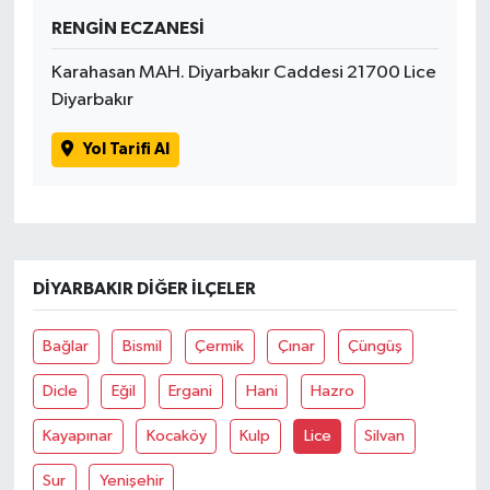
RENGİN ECZANESİ
Karahasan MAH. Diyarbakır Caddesi 21700 Lice
Diyarbakır
Yol Tarifi Al
DIYARBAKIR DIĞER İLÇELER
Bağlar
Bismil
Çermik
Çınar
Çüngüş
Dicle
Eğil
Ergani
Hani
Hazro
Kayapınar
Kocaköy
Kulp
Lice
Silvan
Sur
Yenişehir