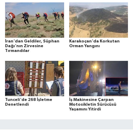
İran'dan Geldiler, Süphan
Karakoçan'da Korkutan
Dağı'nın Zirvesine
Orman Yangını
Tırmandılar
Tunceli'de 268 İşletme
İş Makinesine Çarpan
Denetlendi
Motosikletin Sürücüsü
Yaşamını Yitirdi