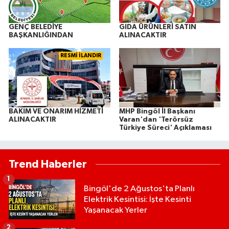
GENÇ BELEDİYE
GIDA ÜRÜNLERİ SATIN
BAŞKANLIĞINDAN
ALINACAKTIR
RESMİ İLANDIR
BAKIM VE ONARIM HİZMETİ
MHP Bingöl İl Başkanı
ALINACAKTIR
Varan'dan 'Terörsüz
Türkiye Süreci' Açıklaması
Trend Haberler
1
Bingöl'de 2 Ağustos'ta Planlı
Elektrik Kesintisi: İşte Kesinti
Yaşanacak Yerler
2