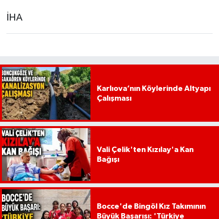
İHA
Karlıova’nın Köylerinde Altyapı
Çalışması
Vali Çelik'ten Kızılay'a Kan
Bağışı
Bocce'de Bingöl Kız Takımının
Büyük Başarısı: 'Türkiye