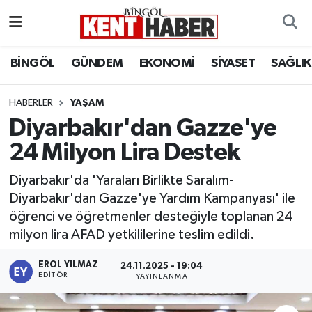
ADAKLI
Bingöl Nöbetçi Eczaneler
BİNGÖL
GÜNDEM
EKONOMİ
SİYASET
SAĞLIK
BİLİM-TEKNOLOJİ
Bingöl Hava Durumu
HABERLER
YAŞAM
Diyarbakır'dan Gazze'ye
DÜNYA
Bingöl Namaz Vakitleri
24 Milyon Lira Destek
EĞİTİM
Bingöl Trafik Yoğunluk Haritası
Diyarbakır'da 'Yaraları Birlikte Saralım-
EKONOMİ
Süper Lig Puan Durumu ve Fikstür
Diyarbakır'dan Gazze'ye Yardım Kampanyası' ile
öğrenci ve öğretmenler desteğiyle toplanan 24
GENÇ
Tüm Manşetler
milyon lira AFAD yetkililerine teslim edildi.
GÜNDEM
Son Dakika Haberleri
EROL YILMAZ
24.11.2025 - 19:04
EDITÖR
YAYINLANMA
KARLIOVA
Haber Arşivi