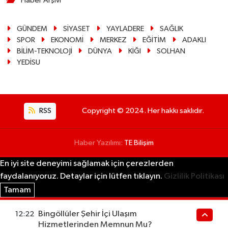
Haber Arşivi
GÜNDEM
SİYASET
YAYLADERE
SAĞLIK
SPOR
EKONOMİ
MERKEZ
EĞİTİM
ADAKLI
BİLİM-TEKNOLOJİ
DÜNYA
KİĞI
SOLHAN
YEDİSU
RSS
Copyright © 2024. Her hakkı saklıdır.
Haber Yazılımı:
TE Bilişim
En iyi site deneyimi sağlamak için çerezlerden
faydalanıyoruz. Detaylar için lütfen tıklayın.
Gizlilik Politikası
Tamam
Bingöllüler Şehir İçi Ulaşım
12:22
Hizmetlerinden Memnun Mu?