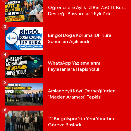
Öğrencilere Aylık 13 Bin 750 TL Burs
Desteği! Başvurular 1 Eylül'de
3
Bingöl Doğa Koruma İUP Kura
Sonuçları Açıklandı
4
WhatsApp Yazışmalarını
Paylaşanlara Hapis Yolu!
5
Arslanbeyli Köyü Derneği'nden
'Maden Araması' Tepkisi!
6
12 Bingölspor'da Yeni Yönetim
Göreve Başladı