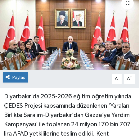
KİĞI
MERKEZ
RESMİ İLANLAR
SAĞLIK
SİYASET
Paylaş
-
+
A
A
SOLHAN
Diyarbakır’da 2025-2026 eğitim öğretim yılında
ÇEDES Projesi kapsamında düzenlenen 'Yaraları
SPOR
Birlikte Saralım-Diyarbakır’dan Gazze’ye Yardım
YAYLADERE
Kampanyası' ile toplanan 24 milyon 170 bin 707
lira AFAD yetkililerine teslim edildi. Kent
YEDİSU