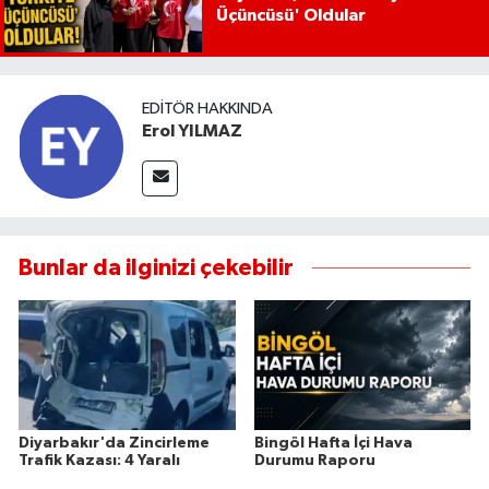
Üçüncüsü' Oldular
EDITÖR HAKKINDA
Erol YILMAZ
Bunlar da ilginizi çekebilir
Diyarbakır'da Zincirleme
Bingöl Hafta İçi Hava
Trafik Kazası: 4 Yaralı
Durumu Raporu