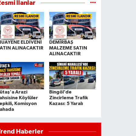
esmi İlanlar
RESMİ İLANDIR
RESMİ İLANDIR
UAYENE ELDİVENİ
DEMİRBAŞ
ATIN ALINACAKTIR
MALZEME SATIN
ALINACAKTIR
ütaş'a Arazi
Bingöl’de
ahsisine Köylüler
Zincirleme Trafik
epkili, Komisyon
Kazası: 5 Yaralı
ahada
Trend Haberler