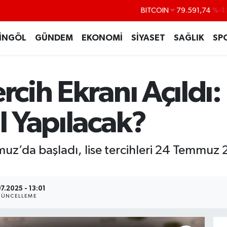
DOLAR
45,43620
%0.
EURO
53,38690
%0
İNGÖL
GÜNDEM
EKONOMİ
SİYASET
SAĞLIK
SP
STERLİN
61,60380
%0
G.ALTIN
6862,09000
%0
ercih Ekranı Açıldı
BİST100
14.598,00
ıl Yapılacak?
uz’da başladı, lise tercihleri 24 Temmuz
07.2025 - 13:01
ÜNCELLEME