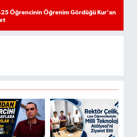
n 425 Öğrencinin Öğrenim Gördüğü Kur'an
et