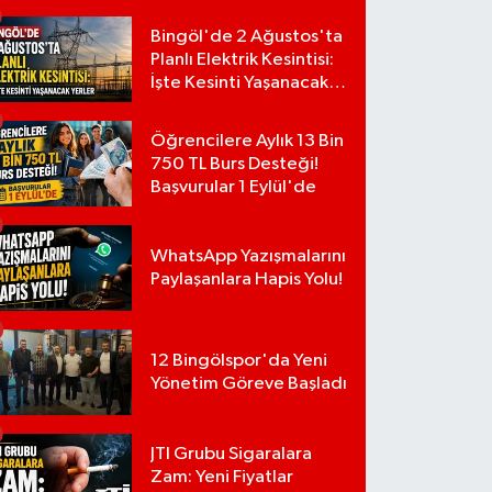
Bingöl'de 2 Ağustos'ta
Planlı Elektrik Kesintisi:
İşte Kesinti Yaşanacak
Yerler
Öğrencilere Aylık 13 Bin
750 TL Burs Desteği!
Başvurular 1 Eylül'de
WhatsApp Yazışmalarını
Paylaşanlara Hapis Yolu!
12 Bingölspor'da Yeni
Yönetim Göreve Başladı
JTI Grubu Sigaralara
Zam: Yeni Fiyatlar