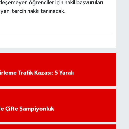
rleşemeyen öğrenciler için nakil başvuruları
yeni tercih hakkı tanınacak.
rleme Trafik Kazası: 5 Yaralı
de Çifte Şampiyonluk