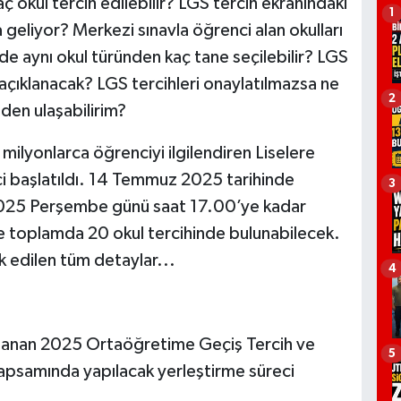
ç okul tercih edilebilir? LGS tercih ekranındaki
1
a geliyor? Merkezi sınavla öğrenci alan okulları
nde aynı okul türünden kaç tane seçilebilir? LGS
çıklanacak? LGS tercihleri onaylatılmazsa ne
2
den ulaşabilirim?
 milyonlarca öğrenciyi ilgilendiren Liselere
i başlatıldı. 14 Temmuz 2025 tarihinde
3
 2025 Perşembe günü saat 17.00’ye kadar
 toplamda 20 okul tercihinde bulunabilecek.
ak edilen tüm detaylar...
4
ımlanan 2025 Ortaöğretime Geçiş Tercih ve
5
 kapsamında yapılacak yerleştirme süreci