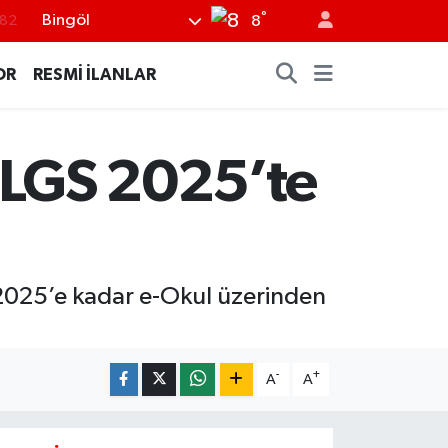
°
Bingöl
8
02
.19
OR
RESMİ İLANLAR
.18
.19
: LGS 2025’te
%0
 2025’e kadar e-Okul üzerinden
-
+
A
A