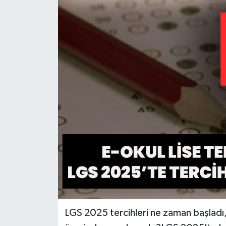
KİĞI
MERKEZ
RESMİ İLANLAR
SAĞLIK
SİYASET
SOLHAN
SPOR
YAYLADERE
LGS 2025 tercihleri ne zaman başladı,
YEDİSU