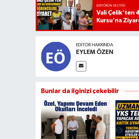
EDITÖRÜN SEÇTIĞI
Vali Çelik'te
Kursu'na Ziyar
EDITÖR HAKKINDA
EYLEM ÖZEN
Bunlar da ilginizi çekebilir