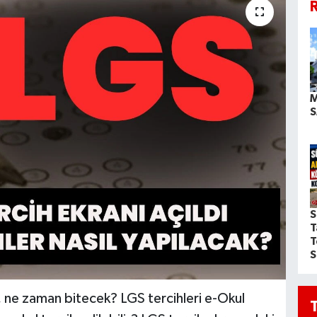
R
M
S
S
T
T
S
 ne zaman bitecek? LGS tercihleri e-Okul