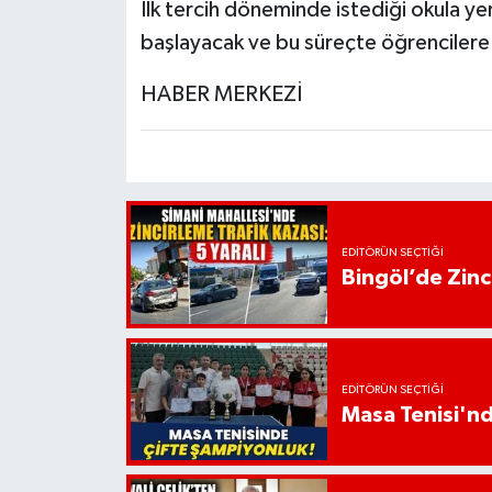
İlk tercih döneminde istediği okula ye
başlayacak ve bu süreçte öğrencilere 
HABER MERKEZİ
EDITÖRÜN SEÇTIĞI
Bingöl’de Zinci
EDITÖRÜN SEÇTIĞI
Masa Tenisi'n