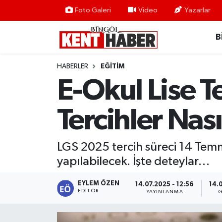
Foto Galeri
Video
Yazarlar
B
ADAKLI
Bingöl Nöbetçi Eczaneler
BİLİM-TEKNOLOJİ
Bingöl Hava Durumu
HABERLER
EĞITIM
E-Okul Lise T
DÜNYA
Bingöl Namaz Vakitleri
Tercihler Nas
EĞİTİM
Bingöl Trafik Yoğunluk Haritası
EKONOMİ
Süper Lig Puan Durumu ve Fikstür
LGS 2025 tercih süreci 14 Temm
yapılabilecek. İşte deteylar…
GENÇ
Tüm Manşetler
EYLEM ÖZEN
14.07.2025 - 12:56
14.
GÜNDEM
Son Dakika Haberleri
EDITÖR
YAYINLANMA
G
KARLIOVA
Haber Arşivi