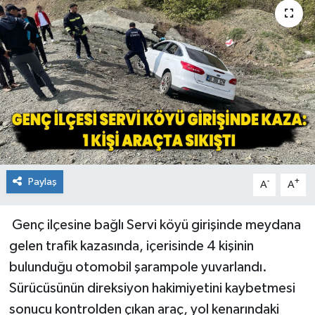
KİĞI
MERKEZ
RESMİ İLANLAR
SAĞLIK
SİYASET
Paylaş
-
+
A
A
SOLHAN
Genç ilçesine bağlı Servi köyü girişinde meydana
SPOR
gelen trafik kazasında, içerisinde 4 kişinin
bulunduğu otomobil şarampole yuvarlandı.
YAYLADERE
Sürücüsünün direksiyon hakimiyetini kaybetmesi
sonucu kontrolden çıkan araç, yol kenarındaki
YEDİSU