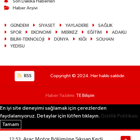
Son Dakika Haberleri
Haber Arşivi
GÜNDEM
SİYASET
YAYLADERE
SAĞLIK
SPOR
EKONOMİ
MERKEZ
EĞİTİM
ADAKLI
BİLİM-TEKNOLOJİ
DÜNYA
KİĞI
SOLHAN
YEDİSU
RSS
Copyright © 2024. Her hakkı saklıdır.
Haber Yazılımı:
TE Bilişim
En iyi site deneyimi sağlamak için çerezlerden
faydalanıyoruz. Detaylar için lütfen tıklayın.
Gizlilik Politikası
Tamam
Araç Motor Bölümüne Sıkışan Kedi
12:53