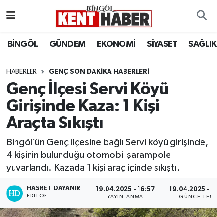
ADAKLI
Bingöl Nöbetçi Eczaneler
BİNGÖL
GÜNDEM
EKONOMİ
SİYASET
SAĞLIK
BİLİM-TEKNOLOJİ
Bingöl Hava Durumu
HABERLER
GENÇ SON DAKIKA HABERLERI
Genç İlçesi Servi Köyü
DÜNYA
Bingöl Namaz Vakitleri
Girişinde Kaza: 1 Kişi
EĞİTİM
Bingöl Trafik Yoğunluk Haritası
Araçta Sıkıştı
EKONOMİ
Süper Lig Puan Durumu ve Fikstür
Bingöl’ün Genç ilçesine bağlı Servi köyü girişinde,
4 kişinin bulunduğu otomobil şarampole
GENÇ
Tüm Manşetler
yuvarlandı. Kazada 1 kişi araç içinde sıkıştı.
GÜNDEM
Son Dakika Haberleri
HASRET DAYANIR
19.04.2025 - 16:57
19.04.2025 - 1
EDITÖR
YAYINLANMA
GÜNCELLEM
KARLIOVA
Haber Arşivi