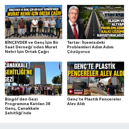
BİNÇEVDER ve Genç İçin Bir
Tartar: İlçemizdeki
Saat Derneği'nden Murat
Problemleri Adım Adım
Nehri İçin Ortak Çağrı
Çözüyoruz
Bingöl’den Gezi
Genç’te Plastik Pencereler
Programına Katılan 38
Alev Aldı
Genç, Çanakkale
Şehitliği’nde