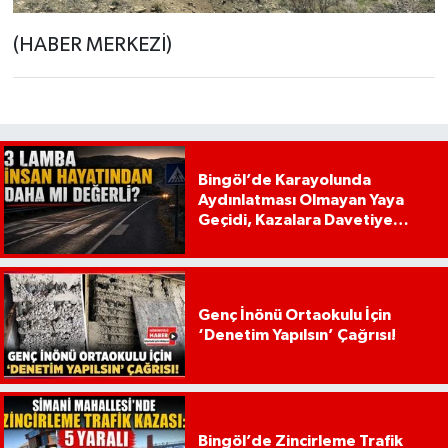
(HABER MERKEZİ)
Bingöl’de Karayolunda
Aydınlatması Olmayan Yaya
Geçidi, Kazalara Davetiye
Çıkarıyor!
Genç İnönü Ortaokulu İçin
‘Denetim Yapılsın’ Çağrısı!
Bingöl’de Zincirleme Trafik