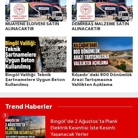
MUAYENE ELDİVENİ SATIN
DEMİRBAŞ MALZEME SATIN
ALINACAKTIR
ALINACAKTIR
Bingöl Valiliği: Teknik
Kılçadır'daki 800 Dönümlük
Şartnamelere Uygun Beton
Arazi Tartışmasına
Kullanılmış
Valilikten Açıklama
Trend Haberler
1
Bingöl'de 2 Ağustos'ta Planlı
Elektrik Kesintisi: İşte Kesinti
Yaşanacak Yerler