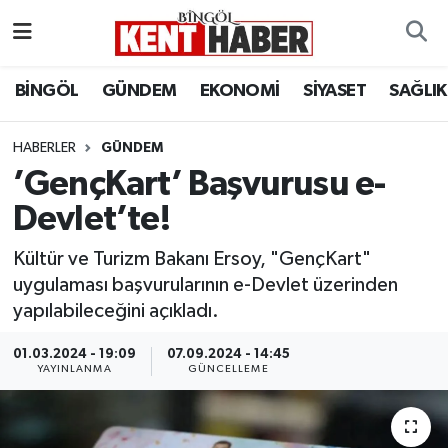
ADAKLI
Bingöl Nöbetçi Eczaneler
BİNGÖL
GÜNDEM
EKONOMİ
SİYASET
SAĞLIK
BİLİM-TEKNOLOJİ
Bingöl Hava Durumu
HABERLER
GÜNDEM
’GençKart’ Başvurusu e-
DÜNYA
Bingöl Namaz Vakitleri
Devlet’te!
EĞİTİM
Bingöl Trafik Yoğunluk Haritası
Kültür ve Turizm Bakanı Ersoy, "GençKart"
EKONOMİ
Süper Lig Puan Durumu ve Fikstür
uygulaması başvurularının e-Devlet üzerinden
yapılabileceğini açıkladı.
GENÇ
Tüm Manşetler
01.03.2024 - 19:09
07.09.2024 - 14:45
YAYINLANMA
GÜNCELLEME
GÜNDEM
Son Dakika Haberleri
KARLIOVA
Haber Arşivi