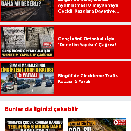
Aydınlatması Olmayan Yaya
Geçidi, Kazalara Davetiye
Çıkarıyor!
Genç İnönü Ortaokulu İçin
‘Denetim Yapılsın’ Çağrısı!
Bingöl’de Zincirleme Trafik
Kazası: 5 Yaralı
Bunlar da ilginizi çekebilir