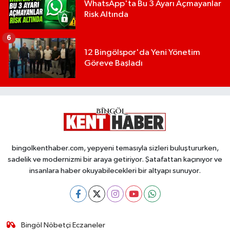
WhatsApp'ta Bu 3 Ayarı Açmayanlar
Risk Altında
6
12 Bingölspor'da Yeni Yönetim
Göreve Başladı
bingolkenthaber.com, yepyeni temasıyla sizleri buluştururken,
sadelik ve modernizmi bir araya getiriyor. Şatafattan kaçınıyor ve
insanlara haber okuyabilecekleri bir altyapı sunuyor.
Bingöl Nöbetçi Eczaneler