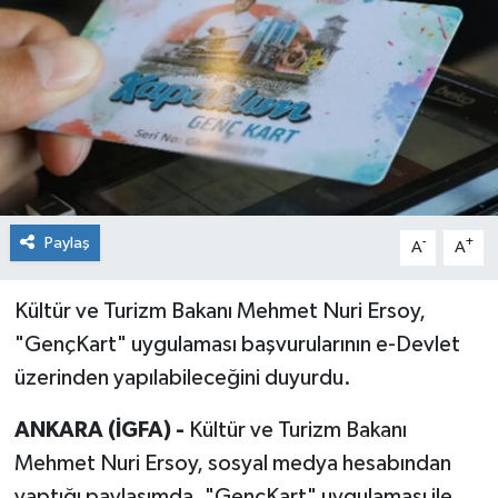
KİĞI
MERKEZ
RESMİ İLANLAR
SAĞLIK
Paylaş
-
+
A
A
SİYASET
Kültür ve Turizm Bakanı Mehmet Nuri Ersoy,
SOLHAN
"GençKart" uygulaması başvurularının e-Devlet
üzerinden yapılabileceğini duyurdu.
SPOR
ANKARA (İGFA) -
Kültür ve Turizm Bakanı
YAYLADERE
Mehmet Nuri Ersoy, sosyal medya hesabından
YEDİSU
yaptığı paylaşımda, "GençKart" uygulaması ile