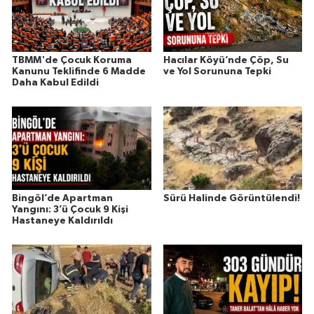
TBMM'de Çocuk Koruma
Hacılar Köyü’nde Çöp, Su
Kanunu Teklifinde 6 Madde
ve Yol Sorununa Tepki
Daha Kabul Edildi
Bingöl’de Apartman
Sürü Halinde Görüntülendi!
Yangını: 3’ü Çocuk 9 Kişi
Hastaneye Kaldırıldı