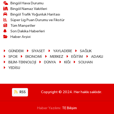
Bingöl Hava Durumu
Bingöl Namaz Vakitleri
Bingöl Trafik Yoğunluk Haritası
Süper Lig Puan Durumu ve Fikstür
Tüm Manşetler
Son Dakika Haberleri
Haber Arşivi
GÜNDEM
SİYASET
YAYLADERE
SAĞLIK
SPOR
EKONOMİ
MERKEZ
EĞİTİM
ADAKLI
BİLİM-TEKNOLOJİ
DÜNYA
KİĞI
SOLHAN
YEDİSU
RSS
Copyright © 2024. Her hakkı saklıdır.
Haber Yazılımı:
TE Bilişim