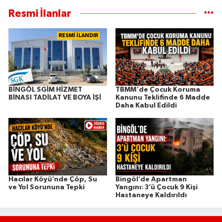
Resmi İlanlar
RESMİ İLANDIR
BİNGÖL SGİM HİZMET
TBMM'de Çocuk Koruma
BİNASI TADİLAT VE BOYA İŞİ
Kanunu Teklifinde 6 Madde
Daha Kabul Edildi
Hacılar Köyü’nde Çöp, Su
Bingöl’de Apartman
ve Yol Sorununa Tepki
Yangını: 3’ü Çocuk 9 Kişi
Hastaneye Kaldırıldı