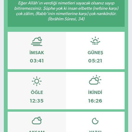
Eğer Allâh’ın verdiği nimetleri sayacak olsanız sayıp
bitiremezsiniz. Şüphe yok ki insan elbette (nefsine karşı)
KİĞI
çok zâlim, (Rabb’inin nimetlerine karşı) çok nankördür.
(İbrâhîm Sûresi, 34)
MERKEZ
RESMİ İLANLAR
İMSAK
GÜNEŞ
SAĞLIK
03:41
05:21
SİYASET
SOLHAN
ÖĞLE
İKINDI
SPOR
12:35
16:26
YAYLADERE
YEDİSU