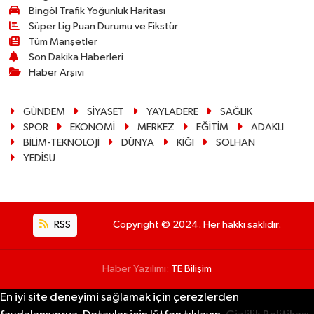
Bingöl Trafik Yoğunluk Haritası
Süper Lig Puan Durumu ve Fikstür
Tüm Manşetler
Son Dakika Haberleri
Haber Arşivi
GÜNDEM
SİYASET
YAYLADERE
SAĞLIK
SPOR
EKONOMİ
MERKEZ
EĞİTİM
ADAKLI
BİLİM-TEKNOLOJİ
DÜNYA
KİĞI
SOLHAN
YEDİSU
RSS
Copyright © 2024. Her hakkı saklıdır.
Haber Yazılımı:
TE Bilişim
En iyi site deneyimi sağlamak için çerezlerden