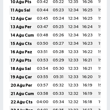
10 Ağu Pts
03:42
05:22
12:35
16:26
19:37
11 Ağu Sal
03:44
05:23
12:34
16:25
19:36
12 Ağu Çar
03:45
05:24
12:34
16:25
19:35
13 Ağu Per
03:47
05:25
12:34
16:24
19:33
14 Ağu Cum
03:48
05:26
12:34
16:23
19:32
15 Ağu Cts
03:50
05:27
12:34
16:23
19:31
16 Ağu Paz
03:51
05:28
12:33
16:22
19:29
17 Ağu Pts
03:53
05:29
12:33
16:21
19:28
18 Ağu Sal
03:54
05:30
12:33
16:21
19:26
19 Ağu Çar
03:55
05:31
12:33
16:20
19:25
20 Ağu Per
03:57
05:32
12:33
16:19
19:24
21 Ağu Cum
03:58
05:33
12:32
16:19
19:22
22 Ağu Cts
04:00
05:34
12:32
16:18
19:21