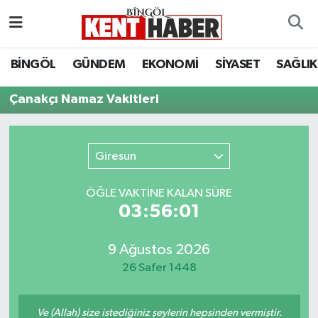
ADAKLI
Bingöl Nöbetçi Eczaneler
BİNGÖL
GÜNDEM
EKONOMİ
SİYASET
SAĞLIK
BİLİM-TEKNOLOJİ
Bingöl Hava Durumu
Çanakçı Namaz Vakitleri
DÜNYA
Bingöl Namaz Vakitleri
Giresun
EĞİTİM
Bingöl Trafik Yoğunluk Haritası
ÖĞLE VAKTİNE KALAN SÜRE
EKONOMİ
Süper Lig Puan Durumu ve Fikstür
03:56:01
GENÇ
Tüm Manşetler
9 Ağustos 2026
26 Safer 1448
GÜNDEM
Son Dakika Haberleri
KARLIOVA
Haber Arşivi
Ve (Allah) size istediğiniz şeylerin hepsinden vermiştir.