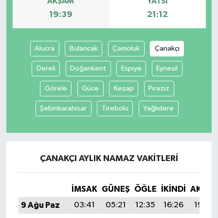
AKŞAM
YATSI
19:39
21:12
Alucra
Bulancak
Çamoluk
Çanakçı
Dereli
Doğankent
Espiye
Eynesil
Görele
Güce
Keşap
Piraziz
Şebinkarahisar
Tirebolu
Yağlıdere
ÇANAKÇI AYLIK NAMAZ VAKITLERI
İMSAK
GÜNEŞ
ÖĞLE
İKINDI
AKŞA
9 Ağu Paz
03:41
05:21
12:35
16:26
19:39