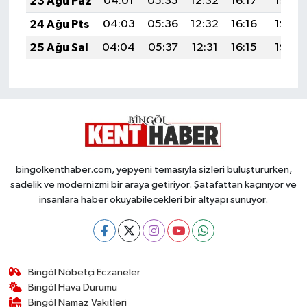
23 Ağu Paz
04:01
05:35
12:32
16:17
19:19
24 Ağu Pts
04:03
05:36
12:32
16:16
19:18
25 Ağu Sal
04:04
05:37
12:31
16:15
19:16
bingolkenthaber.com, yepyeni temasıyla sizleri buluştururken,
sadelik ve modernizmi bir araya getiriyor. Şatafattan kaçınıyor ve
insanlara haber okuyabilecekleri bir altyapı sunuyor.
Bingöl Nöbetçi Eczaneler
Bingöl Hava Durumu
Bingöl Namaz Vakitleri