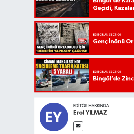
Bingöl’de Kar
Geçidi, Kazala
EDITÖRÜN SEÇTIĞI
Genç İnönü Ort
EDITÖRÜN SEÇTIĞI
Bingöl’de Zinci
EDITÖR HAKKINDA
Erol YILMAZ