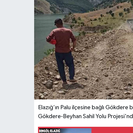
KİĞI
MERKEZ
RESMİ İLANLAR
SAĞLIK
SİYASET
SOLHAN
SPOR
Elazığ’ın Palu ilçesine bağlı Gökdere
Gökdere-Beyhan Sahil Yolu Projesi'nde
YAYLADERE
YEDİSU