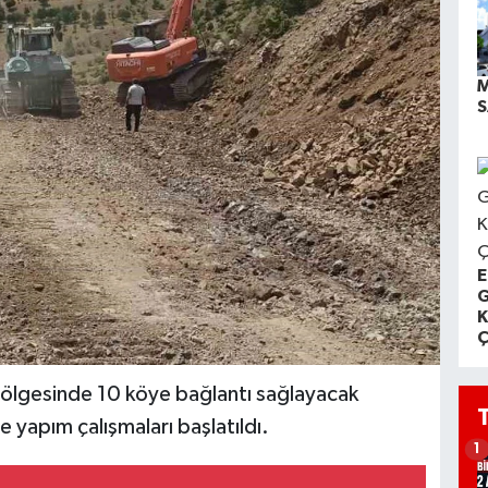
M
S
E
G
K
Ç
 bölgesinde 10 köye bağlantı sağlayacak
 yapım çalışmaları başlatıldı.
1