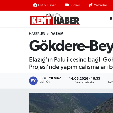
Foto Galeri
Video
Yazarlar
B
ADAKLI
Bingöl Nöbetçi Eczaneler
BİLİM-TEKNOLOJİ
Bingöl Hava Durumu
HABERLER
YAŞAM
Gökdere-Beyh
DÜNYA
Bingöl Namaz Vakitleri
EĞİTİM
Bingöl Trafik Yoğunluk Haritası
Elazığ’ın Palu ilçesine bağlı 
Projesi'nde yapım çalışmaları ba
EKONOMİ
Süper Lig Puan Durumu ve Fikstür
EROL YILMAZ
14.06.2026 - 16:33
EDITÖR
GENÇ
Tüm Manşetler
YAYINLANMA
PA
GÜNDEM
Son Dakika Haberleri
KARLIOVA
Haber Arşivi