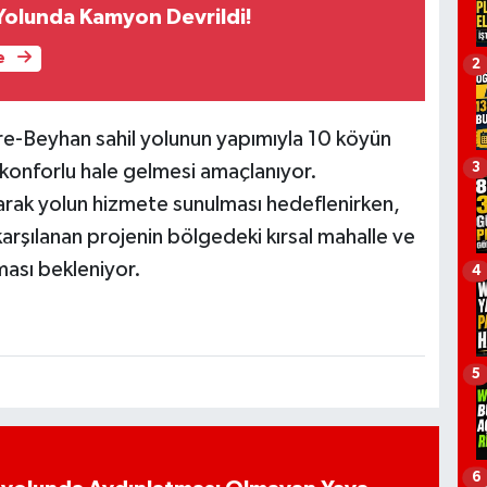
 Yolunda Kamyon Devrildi!
e
2
re-Beyhan sahil yolunun yapımıyla 10 köyün
3
ve konforlu hale gelmesi amaçlanıyor.
arak yolun hizmete sunulması hedeflenirken,
arşılanan projenin bölgedeki kırsal mahalle ve
ması bekleniyor.
4
5
6