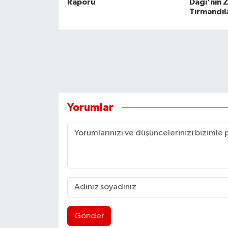
Raporu
Dağı'nın 
Tırmandıl
Yorumlar
Gönder