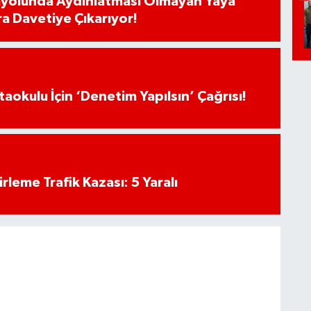
ayolunda Aydınlatması Olmayan Yaya
ra Davetiye Çıkarıyor!
aokulu İçin ‘Denetim Yapılsın’ Çağrısı!
rleme Trafik Kazası: 5 Yaralı