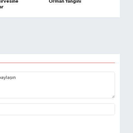
Zirvesine
Orman Yangını
ar