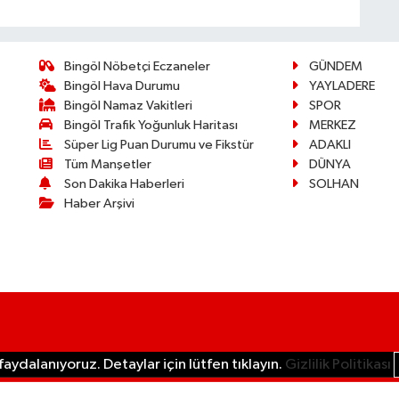
Bingöl Nöbetçi Eczaneler
GÜNDEM
Bingöl Hava Durumu
YAYLADERE
Bingöl Namaz Vakitleri
SPOR
Bingöl Trafik Yoğunluk Haritası
MERKEZ
Süper Lig Puan Durumu ve Fikstür
ADAKLI
Tüm Manşetler
DÜNYA
Son Dakika Haberleri
SOLHAN
Haber Arşivi
aydalanıyoruz. Detaylar için lütfen tıklayın.
Gizlilik Politikası