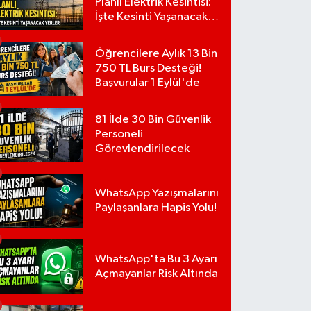
Planlı Elektrik Kesintisi:
İşte Kesinti Yaşanacak
Yerler
Öğrencilere Aylık 13 Bin
750 TL Burs Desteği!
Başvurular 1 Eylül'de
81 İlde 30 Bin Güvenlik
Personeli
Görevlendirilecek
WhatsApp Yazışmalarını
Paylaşanlara Hapis Yolu!
WhatsApp'ta Bu 3 Ayarı
Açmayanlar Risk Altında