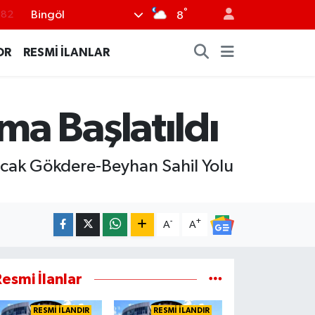
.82
°
Bingöl
8
.02
OR
RESMİ İLANLAR
.19
.18
.19
a Başlatıldı
%0
yacak Gökdere-Beyhan Sahil Yolu
-
+
A
A
esmi İlanlar
RESMİ İLANDIR
RESMİ İLANDIR