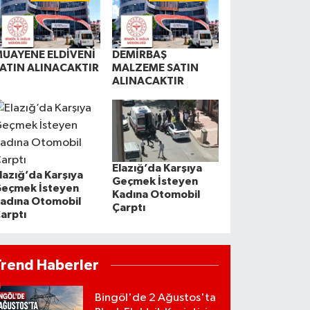
UAYENE ELDİVENİ
DEMİRBAŞ
ATIN ALINACAKTIR
MALZEME SATIN
ALINACAKTIR
Elazığ’da Karşıya
lazığ’da Karşıya
Geçmek İsteyen
eçmek İsteyen
Kadına Otomobil
adına Otomobil
Çarptı
arptı
Trend Haberler
Bingöl'de 2 Ağustos'ta