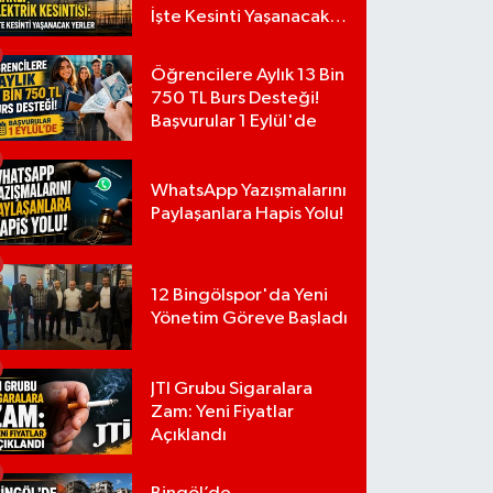
İşte Kesinti Yaşanacak
Yerler
Öğrencilere Aylık 13 Bin
750 TL Burs Desteği!
Başvurular 1 Eylül'de
WhatsApp Yazışmalarını
Paylaşanlara Hapis Yolu!
12 Bingölspor'da Yeni
Yönetim Göreve Başladı
JTI Grubu Sigaralara
Zam: Yeni Fiyatlar
Açıklandı