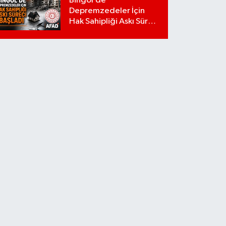
Bingöl’de
Depremzedeler İçin
Hak Sahipliği Askı Süreci
Başladı