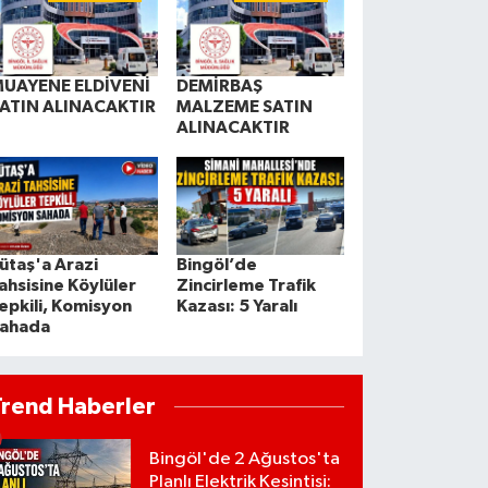
UAYENE ELDİVENİ
DEMİRBAŞ
ATIN ALINACAKTIR
MALZEME SATIN
ALINACAKTIR
ütaş'a Arazi
Bingöl’de
ahsisine Köylüler
Zincirleme Trafik
epkili, Komisyon
Kazası: 5 Yaralı
ahada
Trend Haberler
Bingöl'de 2 Ağustos'ta
Planlı Elektrik Kesintisi: