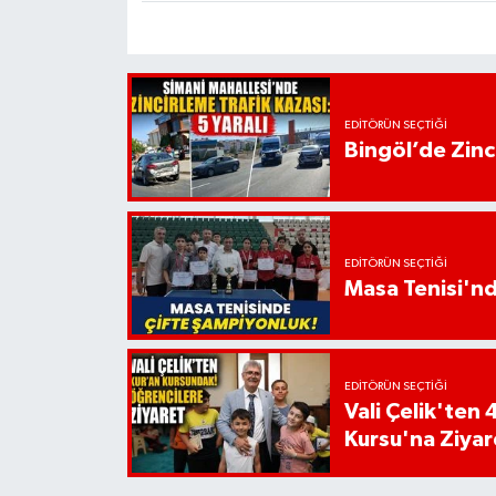
EDITÖRÜN SEÇTIĞI
Bingöl’de Zinci
EDITÖRÜN SEÇTIĞI
Masa Tenisi'n
EDITÖRÜN SEÇTIĞI
Vali Çelik'te
Kursu'na Ziyar