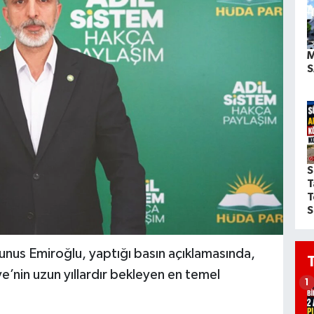
M
S
S
T
T
S
us Emiroğlu, yaptığı basın açıklamasında,
ye’nin uzun yıllardır bekleyen en temel
1