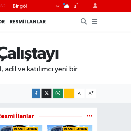
°
Bingöl
.82
8
.02
OR
RESMİ İLANLAR
.19
.18
alıştayı
.19
%0
dil ve katılımcı yeni bir
-
+
A
A
esmi İlanlar
RESMİ İLANDIR
RESMİ İLANDIR