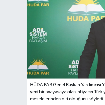
KİĞI
MERKEZ
RESMİ İLANLAR
SAĞLIK
SİYASET
SOLHAN
SPOR
HÜDA PAR Genel Başkan Yardımcısı Yun
yeni bir anayasaya olan ihtiyacın Türki
YAYLADERE
meselelerinden biri olduğunu söyledi.
YEDİSU