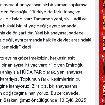
lan mevcut anayasanın hiçbir zaman toplumsal
eden Emiroğlu, “Türkiye’de farklı inanç ve
2
ak bir talebi var: Tamamen yeni, sivil, adil ve
ca hukuki bir ihtiyaç değil; aynı zamanda
nin de ön şartıdır. Yeni bir anayasa, sadece
3
e değil, aynı zamanda halk ile devlet arasındaki
r temeldir” dedi.
4
zı ayrımı gözetmeksizin, herkesin eşit
 bir anlayışa ihtiyaç vardır” diyen Emiroğlu,
Bu anlayışla HÜDA PAR olarak, yeni anayasa
5
 kararlıyız. Toplumun farklı kesimlerinin bu
ine inanıyoruz. Zira biz, bir anayasanın
n doğacağına inanıyoruz. Bu çerçevede,
ri Başkanlığımız öncülüğünde, 13 Eylül 2025
6