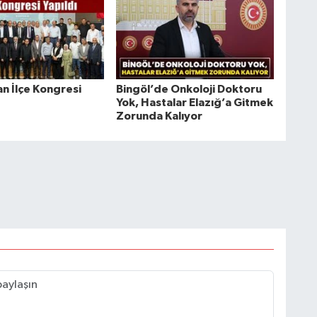
n İlçe Kongresi
Bingöl’de Onkoloji Doktoru
Yok, Hastalar Elazığ’a Gitmek
Zorunda Kalıyor