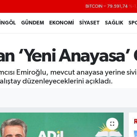
BITCOIN
79.591,74
%-1
DOLAR
45,43620
%0
İNGÖL
GÜNDEM
EKONOMİ
SİYASET
SAĞLIK
SP
EURO
53,38690
%0
STERLİN
61,60380
%0
 ‘Yeni Anayasa’ Ç
G.ALTIN
6862,09000
%0
BİST100
14.598,00
ı Emiroğlu, mevcut anayasa yerine sivil, a
çalıştay düzenleyeceklerini açıkladı.
R